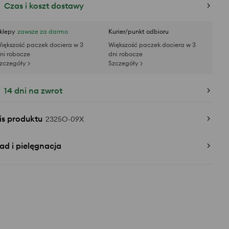
Czas i koszt dostawy
klepy
zawsze za darmo
Kurier/punkt odbioru
iększość paczek dociera w 3
Większość paczek dociera w 3
ni robocze
dni robocze
zczegóły >
Szczegóły >
14 dni na zwrot
is produktu
2325O-09X
ad i pielęgnacja