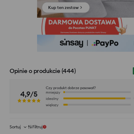
Kup ten zestaw
Opinie o produkcie
(
444
)
Czy produkt dobrze pasował?
4,9/5
mniejszy
idealny
większy
Sortuj
Filtruj
1