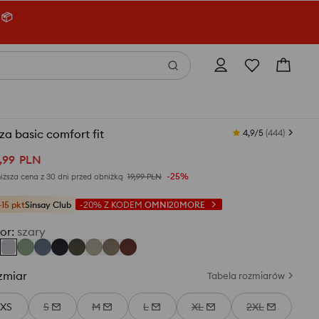
 📦
za basic comfort fit
4,9/5
(
444
)
,
99
PLN
-25%
iższa cena z 30 dni przed obniżką
19,99
PLN
+15 pkt
Sinsay Club
-20%
Z KODEM
OMNI20MORE
or
:
szary
zmiar
Tabela rozmiarów
XS
S
M
L
XL
2XL