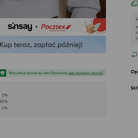
S
W
d
S
Op
Wszystkie opinie są weryfikowane.
Jak działają opinie?
Skł
2
%
92
%
6
%