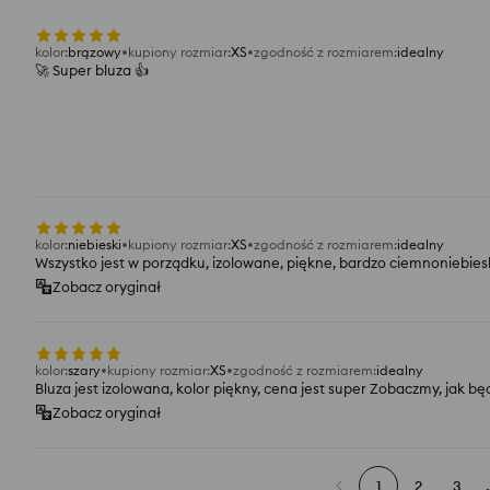
kolor
:
brązowy
kupiony rozmiar
:
XS
zgodność z rozmiarem
:
idealny
🚀 Super bluza 👍️
kolor
:
niebieski
kupiony rozmiar
:
XS
zgodność z rozmiarem
:
idealny
Wszystko jest w porządku, izolowane, piękne, bardzo ciemnoniebies
Zobacz oryginał
kolor
:
szary
kupiony rozmiar
:
XS
zgodność z rozmiarem
:
idealny
Bluza jest izolowana, kolor piękny, cena jest super Zobaczmy, jak b
Zobacz oryginał
1
2
3
.