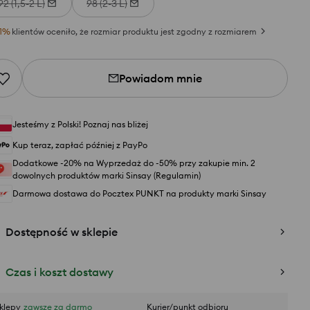
92 (1,5-2 L)
98 (2-3 L)
1
%
klientów oceniło, że rozmiar produktu jest zgodny z rozmiarem
Powiadom mnie
Jesteśmy z Polski! Poznaj nas bliżej
Kup teraz, zapłać później z PayPo
Dodatkowe -20% na Wyprzedaż do -50% przy zakupie min. 2
dowolnych produktów marki Sinsay (Regulamin)
Darmowa dostawa do Pocztex PUNKT na produkty marki Sinsay
Dostępność w sklepie
Czas i koszt dostawy
klepy
zawsze za darmo
Kurier/punkt odbioru