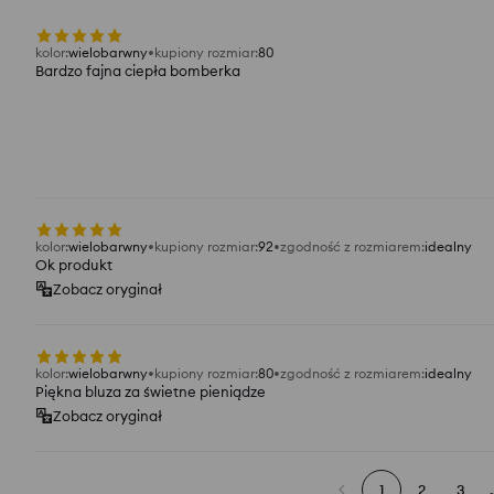
kolor
:
wielobarwny
kupiony rozmiar
:
80
Bardzo fajna ciepła bomberka
kolor
:
wielobarwny
kupiony rozmiar
:
92
zgodność z rozmiarem
:
idealny
Ok produkt
Zobacz oryginał
kolor
:
wielobarwny
kupiony rozmiar
:
80
zgodność z rozmiarem
:
idealny
Piękna bluza za świetne pieniądze
Zobacz oryginał
1
2
3
.