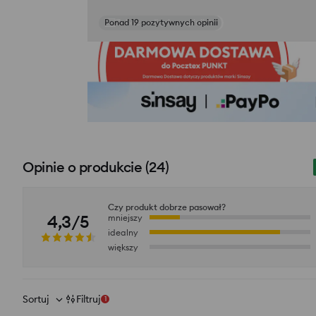
Zobacz zdjęcia z opinii
Opinie o produkcie
(
24
)
Czy produkt dobrze pasował?
4,3/5
mniejszy
idealny
większy
Sortuj
Filtruj
1