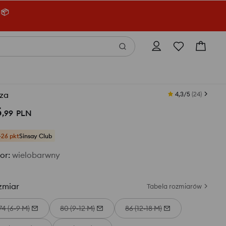
 📦
uza
4,3/5
(
24
)
5
,
99
PLN
+26 pkt
Sinsay Club
or
:
wielobarwny
zmiar
Tabela rozmiarów
74 (6-9 M)
80 (9-12 M)
86 (12-18 M)