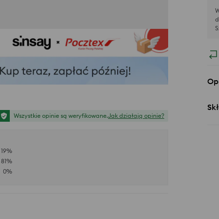
W
d
S
Op
Skł
Wszystkie opinie są weryfikowane.
Jak działają opinie?
19
%
81
%
0
%