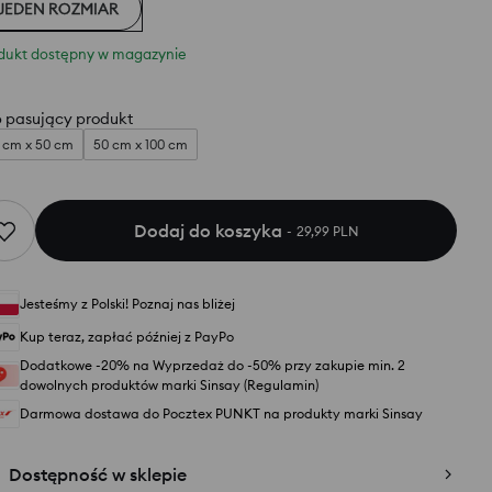
JEDEN ROZMIAR
dukt dostępny w magazynie
 pasujący produkt
 cm x 50 cm
50 cm x 100 cm
Dodaj do koszyka
29,99 PLN
Jesteśmy z Polski! Poznaj nas bliżej
Kup teraz, zapłać później z PayPo
Dodatkowe -20% na Wyprzedaż do -50% przy zakupie min. 2
dowolnych produktów marki Sinsay (Regulamin)
Darmowa dostawa do Pocztex PUNKT na produkty marki Sinsay
Dostępność w sklepie