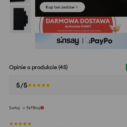
Kup ten zestaw
Opinie o produkcie
(
45
)
5/5
Sortuj
Filtruj
1