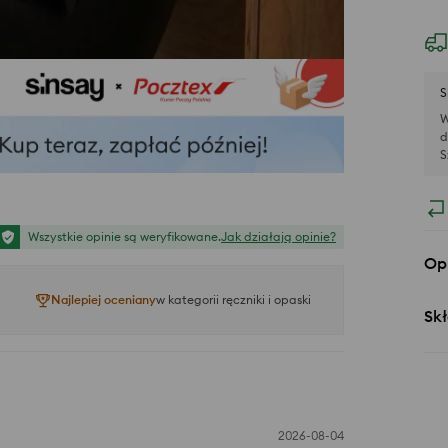
S
W
d
S
Wszystkie opinie są weryfikowane.
Jak działają opinie?
Op
Najlepiej oceniany
w kategorii ręczniki i opaski
Skł
2026-08-04