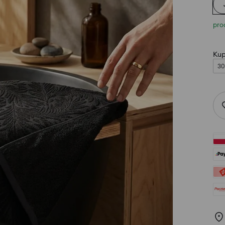
pro
Kup
30