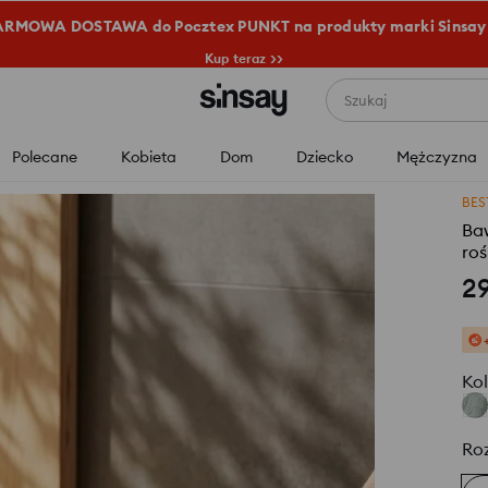
RMOWA DOSTAWA do Pocztex PUNKT na produkty marki Sinsay
Kup teraz >>
Szukaj
Polecane
Kobieta
Dom
Dziecko
Mężczyzna
BES
Ba
roś
2
Kol
Ro