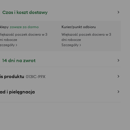
Czas i koszt dostawy
klepy
zawsze za darmo
Kurier/punkt odbioru
iększość paczek dociera w 3
Większość paczek dociera w 3
ni robocze
dni robocze
zczegóły >
Szczegóły >
14 dni na zwrot
is produktu
013IC-99X
ad i pielęgnacja