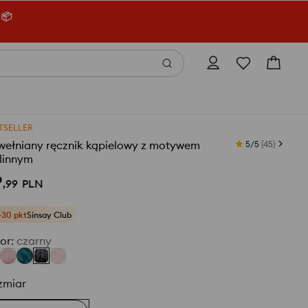
 📦
TSELLER
wełniany ręcznik kąpielowy z motywem
5/5
(
45
)
linnym
9
,
99
PLN
+30 pkt
Sinsay Club
or
:
czarny
zmiar