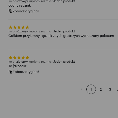
kolor
:
różowy
kupiony rozmiar
:
Jeden produkt
Ładny ręcznik
Zobacz oryginał
kolor
:
różowy
kupiony rozmiar
:
Jeden produkt
Całkiem przyjemny ręcznik z tych grubszych wytłaczany polecam
kolor
:
zielony
kupiony rozmiar
:
Jeden produkt
To jakość💯
Zobacz oryginał
1
2
3
.