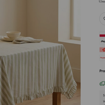
Pr
S
W