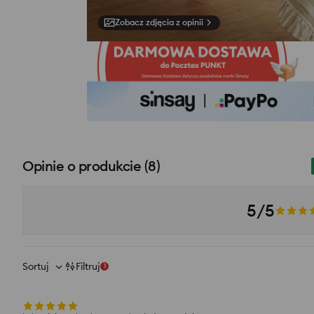
Zobacz zdjęcia z opinii
Opinie o produkcie
(
8
)
5/5
Sortuj
Filtruj
1