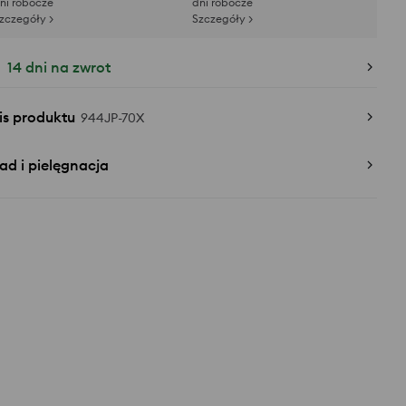
ni robocze
dni robocze
zczegóły >
Szczegóły >
14 dni na zwrot
is produktu
944JP-70X
ad i pielęgnacja