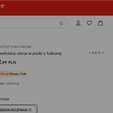
 📦
RÓTCE
TYLKO ONLINE
ełniany obrus w paski z falbaną
5/5
(
8
)
2
,
99
PLN
+43 pkt
Sinsay Club
or
:
zielony
zmiar
JEDEN ROZMIAR