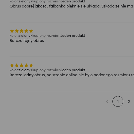
kolor
:
zielony
kupiony rozmiar
:
Jeden produkt
Obrus dobrej jakości, falbanka pięknie się układa. Szkoda ze nie ma
kolor
:
zielony
kupiony rozmiar
:
Jeden produkt
Bardzo fajny obrus
kolor
:
zielony
kupiony rozmiar
:
Jeden produkt
Bardzo ladny obrus, na stronie online nie bylo podanego rozmiaru to
1
2