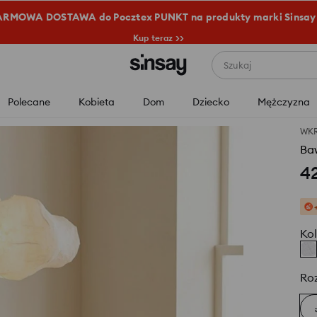
RMOWA DOSTAWA do Pocztex PUNKT na produkty marki Sinsay
Kup teraz >>
Szukaj
Polecane
Kobieta
Dom
Dziecko
Mężczyzna
WK
Baw
4
Kol
Ro