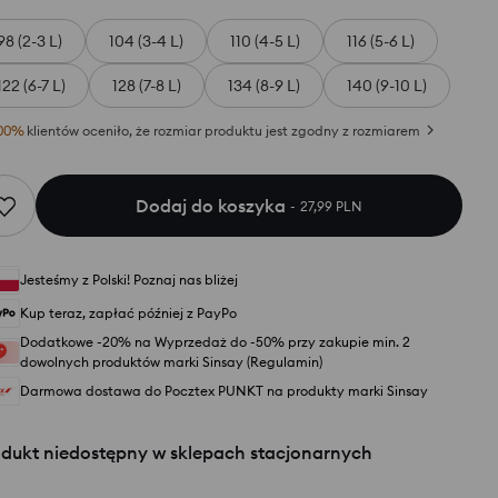
98 (2-3 L)
104 (3-4 L)
110 (4-5 L)
116 (5-6 L)
122 (6-7 L)
128 (7-8 L)
134 (8-9 L)
140 (9-10 L)
00
%
klientów oceniło, że rozmiar produktu jest zgodny z rozmiarem
Dodaj do koszyka
27,99 PLN
Jesteśmy z Polski! Poznaj nas bliżej
Kup teraz, zapłać później z PayPo
Dodatkowe -20% na Wyprzedaż do -50% przy zakupie min. 2
dowolnych produktów marki Sinsay (Regulamin)
Darmowa dostawa do Pocztex PUNKT na produkty marki Sinsay
odukt niedostępny w sklepach stacjonarnych