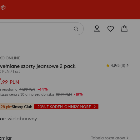
 📦
KO ONLINE
wełniane szorty jeansowe 2 pack
4,9/5
(
11
)
00 PLN
/
1 szt
7
,
99
PLN
-44%
 regularna
49,99
PLN
-18%
iższa cena z 30 dni przed obniżką
33,99
PLN
+28 pkt
Sinsay Club
-20%
Z KODEM
OMNI20MORE
or
:
wielobarwny
zmiar
Tabela rozmiarów