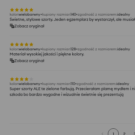
kolor
:
wielobarwny
kupiony rozmiar
:
140
zgodność z rozmiarem
:
idealny
Świetne, stylowe szorty. Jeden egzemplarz by wystarczył, ale mus
Zobacz oryginał
kolor
:
wielobarwny
kupiony rozmiar
:
128
zgodność z rozmiarem
:
idealny
Materiał wysokiej jakości i piękne kolory.
Zobacz oryginał
kolor
:
wielobarwny
kupiony rozmiar
:
110
zgodność z rozmiarem
:
idealny
Super szorty ALE te zielone farbują. Przecierałam plamę mydłem i n
szkoda bo bardzo wygodne i wizualnie świetnie się prezentują
1
2