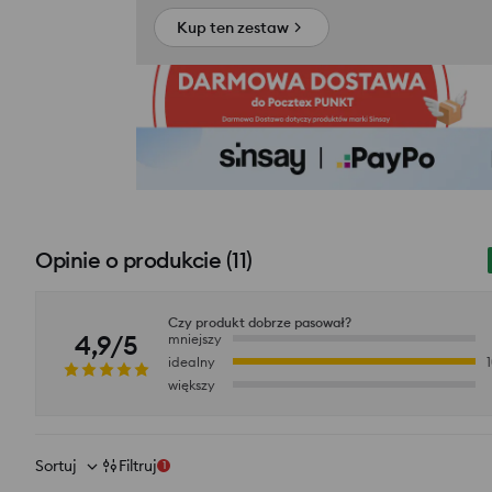
Kup ten zestaw
Opinie o produkcie
(
11
)
Czy produkt dobrze pasował?
4,9/5
mniejszy
idealny
większy
Sortuj
Filtruj
1