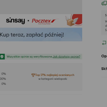
S
W
d
S
Op
Wszystkie opinie są weryfikowane.
Jak działają opinie?
Skł
0
%
Top 17% najlepiej ocenianych
100
%
w kategorii wielopaki
0
%