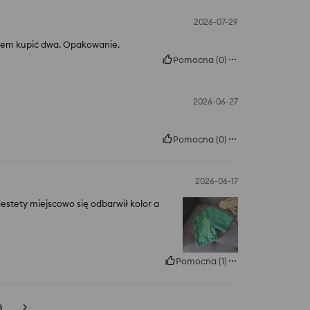
2026-07-29
iałem kupić dwa. Opakowanie.
Pomocna
(
0
)
2026-06-27
Pomocna
(
0
)
2026-06-17
iestety miejscowo się odbarwił kolor a
Pomocna
(
1
)
3