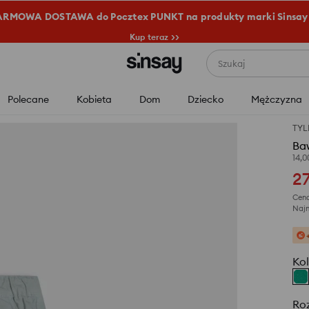
RMOWA DOSTAWA do Pocztex PUNKT na produkty marki Sinsay
Kup teraz >>
Szukaj
Polecane
Kobieta
Dom
Dziecko
Mężczyzna
TYL
Ba
14,
2
Cena
Najn
Kol
Ro