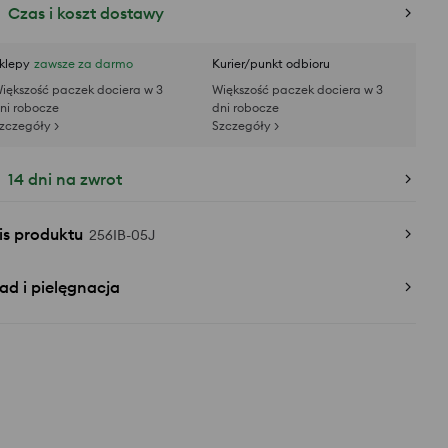
Czas i koszt dostawy
klepy
zawsze za darmo
Kurier/punkt odbioru
iększość paczek dociera w 3
Większość paczek dociera w 3
ni robocze
dni robocze
zczegóły >
Szczegóły >
14 dni na zwrot
is produktu
256IB-05J
ad i pielęgnacja