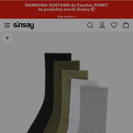
DARMOWA DOSTAWA do Pocztex PUNKT
na produkty marki Sinsay 📦
Kup teraz >>