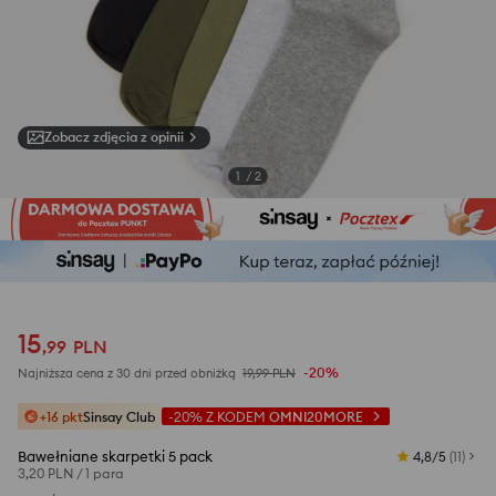
Zobacz zdjęcia z opinii
1
/
2
15
,
99
PLN
-20%
Najniższa cena z 30 dni przed obniżką
19,99
PLN
+16 pkt
Sinsay Club
-20%
Z KODEM
OMNI20MORE
Bawełniane skarpetki 5 pack
4,8/5
(
11
)
3,20 PLN
/
1 para