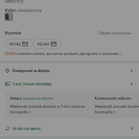
WKRÓTCE
Kolor
:
wielobarwny
Rozmiar
Tabela rozmiarów
39/42
43/46
100
%
klientów oceniło, że rozmiar produktu jest zgodny z rozmiarem
Dostępność w sklepie
Czas i koszt dostawy
Sklepy
zawsze za darmo
Kurier/punkt odbioru
Większość paczek dociera w 3 dni robocze
Większość paczek docier
Szczegóły >
Szczegóły >
14 dni na zwrot