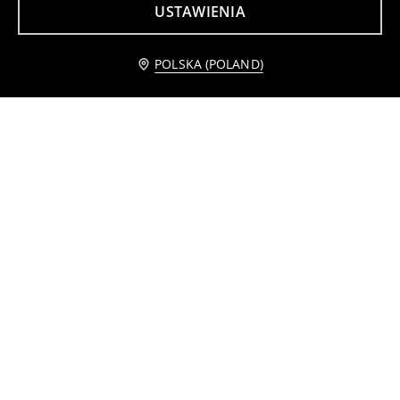
USTAWIENIA
Krótkie skarpetki 3 pack
Prążkowane skarpetki 7 pack
12
19
,
99
PLN
,
99
PLN
Powiadom mnie
POLSKA (POLAND)
Bawełniana koszulka basic
Bawełniana koszulka basic
9
9
,
99
PLN
,
99
PLN