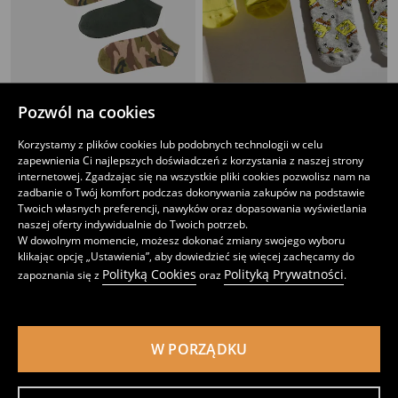
Pozwól na cookies
Krótkie skarpetki 5 pack
Skarpetki z bawełną 2 pack SpongeBob
12
15
,
99
PLN
,
99
PLN
Korzystamy z plików cookies lub podobnych technologii w celu
zapewnienia Ci najlepszych doświadczeń z korzystania z naszej strony
internetowej. Zgadzając się na wszystkie pliki cookies pozwolisz nam na
zadbanie o Twój komfort podczas dokonywania zakupów na podstawie
Twoich własnych preferencji, nawyków oraz dopasowania wyświetlania
naszej oferty indywidualnie do Twoich potrzeb.
W dowolnym momencie, możesz dokonać zmiany swojego wyboru
klikając opcję „Ustawienia”, aby dowiedzieć się więcej zachęcamy do
Polityką Cookies
Polityką Prywatności
zapoznania się z
oraz
.
W PORZĄDKU