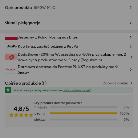
Opis produktu
159GW-MLC
Skład i pielęgnacja
Jesteśmy z Polski! Poznaj nas bliżej
Kup teraz, zapłać później z PayPo
Dodatkowe -20% na Wyprzedaż do -50% przy zakupie min. 2
dowolnych produktów marki Sinsay (Regulamin)
Darmowa dostawa do Pocztex PUNKT na produkty marki
Sinsay
Opinie o produkcie
(
11
)
Zobacz opinie
Wszystkie opinie są weryfikowane.
Jak działają opinie?
Czy produkt dobrze pasował?
4,8/5
mniejszy
0
%
idealny
100
%
większy
0
%