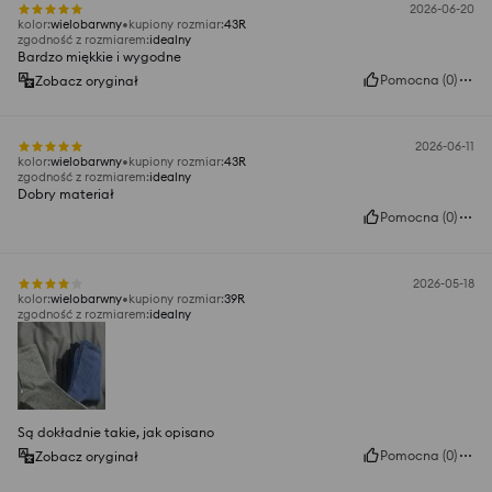
2026-06-20
kolor
:
wielobarwny
kupiony rozmiar
:
43R
zgodność z rozmiarem
:
idealny
Bardzo miękkie i wygodne
Pomocna
(
0
)
Zobacz oryginał
2026-06-11
kolor
:
wielobarwny
kupiony rozmiar
:
43R
zgodność z rozmiarem
:
idealny
Dobry materiał
Pomocna
(
0
)
2026-05-18
kolor
:
wielobarwny
kupiony rozmiar
:
39R
zgodność z rozmiarem
:
idealny
Są dokładnie takie, jak opisano
Pomocna
(
0
)
Zobacz oryginał