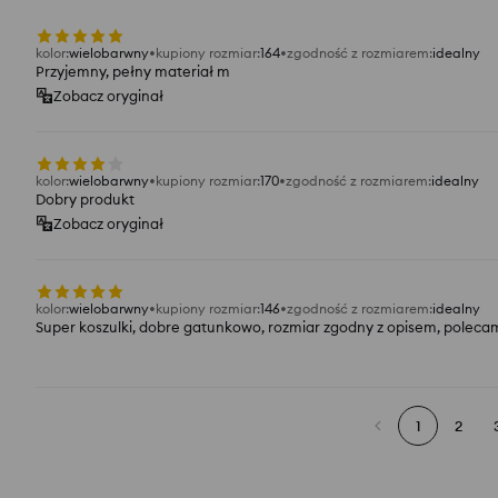
kolor
:
wielobarwny
kupiony rozmiar
:
164
zgodność z rozmiarem
:
idealny
Przyjemny, pełny materiał m
Zobacz oryginał
kolor
:
wielobarwny
kupiony rozmiar
:
170
zgodność z rozmiarem
:
idealny
Dobry produkt
Zobacz oryginał
kolor
:
wielobarwny
kupiony rozmiar
:
146
zgodność z rozmiarem
:
idealny
Super koszulki, dobre gatunkowo, rozmiar zgodny z opisem, poleca
1
2