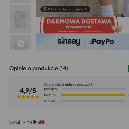
Zobacz zdjęcia z opinii
Opinie o produkcie
(
14
)
Czy produkt dobrze pasował?
4,9/5
mniejszy
idealny
większy
Sortuj
Filtruj
1