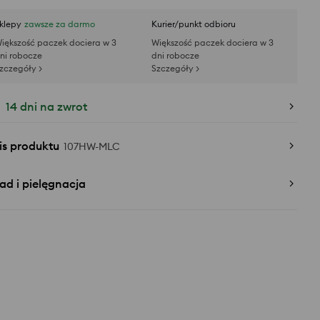
klepy
zawsze za darmo
Kurier/punkt odbioru
iększość paczek dociera w 3
Większość paczek dociera w 3
ni robocze
dni robocze
zczegóły >
Szczegóły >
14 dni na zwrot
is produktu
107HW-MLC
ad i pielęgnacja