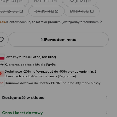
140 (9-10 L)
146 (10-11 L)
152 (11-12 L)
158 (12-13 L)
164 (13-14 L)
170 (14-15 L)
00
%
klientów oceniło, że rozmiar produktu jest zgodny z rozmiarem
Powiadom mnie
Jesteśmy z Polski! Poznaj nas bliżej
Kup teraz, zapłać później z PayPo
Dodatkowe -20% na Wyprzedaż do -50% przy zakupie min. 2
dowolnych produktów marki Sinsay (Regulamin)
Darmowa dostawa do Pocztex PUNKT na produkty marki Sinsay
Dostępność w sklepie
Czas i koszt dostawy