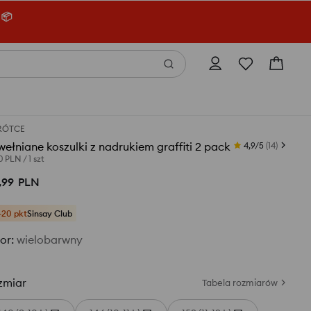
 📦
RÓTCE
ełniane koszulki z nadrukiem graffiti 2 pack
4,9/5
(
14
)
00 PLN
/
1 szt
,
99
PLN
+20 pkt
Sinsay Club
or
:
wielobarwny
zmiar
Tabela rozmiarów