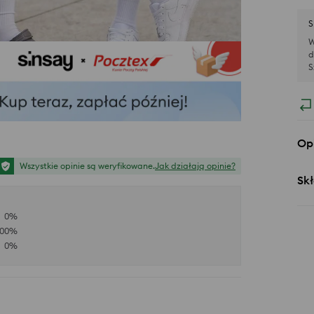
S
W
d
S
Op
Wszystkie opinie są weryfikowane.
Jak działają opinie?
Skł
0
%
100
%
0
%