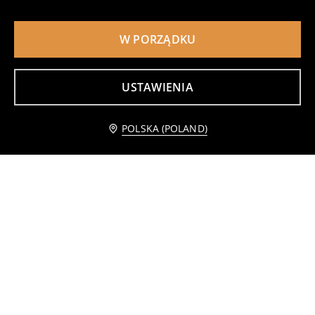
W PORZĄDKU
USTAWIENIA
Powiadom mnie
POLSKA (POLAND)
Jednolity ręcznik
Ryflowane szklanki 4 pack
19
15
,
99
PLN
,
99
PLN