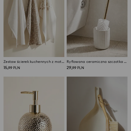
Zestaw ścierek kuchennych z motywem kwiatowym 3 pack
Ryflowana ceramiczna szczotka do toalety ze złotym uchwytem
15
29
,
99
PLN
,
99
PLN