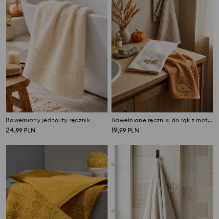
Bawełniany jednolity ręcznik
Bawełniane ręczniki do rąk z motywem dyni 2 pack
24
19
,
99
PLN
,
99
PLN