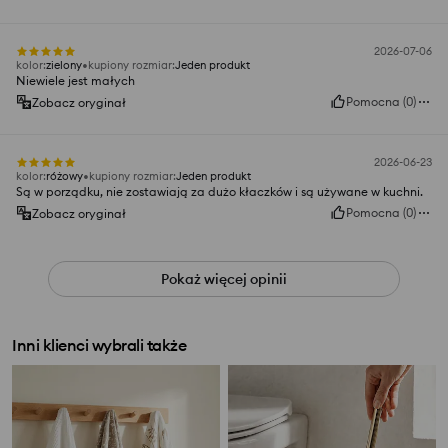
2026-07-06
kolor
:
zielony
kupiony rozmiar
:
Jeden produkt
Niewiele jest małych
Pomocna
(
0
)
Zobacz oryginał
2026-06-23
kolor
:
różowy
kupiony rozmiar
:
Jeden produkt
Są w porządku, nie zostawiają za dużo kłaczków i są używane w kuchni.
Pomocna
(
0
)
Zobacz oryginał
Pokaż więcej opinii
Inni klienci wybrali także