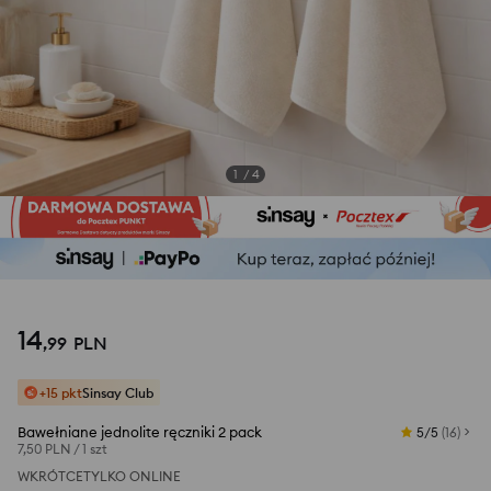
1
/
4
14
,
99
PLN
+15 pkt
Sinsay Club
Bawełniane jednolite ręczniki 2 pack
5/5
(
16
)
7,50 PLN
/
1 szt
WKRÓTCE
TYLKO ONLINE