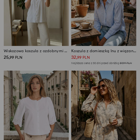
Wiskozowa koszula z ozdobnymi guzikami
Koszula z domieszką lnu z wiązaniem na plecach
25
32
,
99
PLN
,
99
PLN
Najniższa cena z 30 dni przed obniżką
59,99
PLN