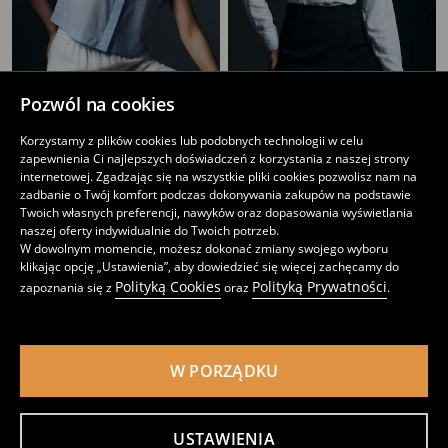
Pozwól na cookies
Krótka koszula w paski
Koszula oversize ze ściągaczem
Korzystamy z plików cookies lub podobnych technologii w celu
17
27
,
99
PLN
,
99
PLN
zapewnienia Ci najlepszych doświadczeń z korzystania z naszej strony
Najniższa cena z 30 dni przed obniżką
19,99
PLN
Najniższa cena z 30 dni przed obniżką
35,99
PLN
internetowej. Zgadzając się na wszystkie pliki cookies pozwolisz nam na
zadbanie o Twój komfort podczas dokonywania zakupów na podstawie
Twoich własnych preferencji, nawyków oraz dopasowania wyświetlania
naszej oferty indywidualnie do Twoich potrzeb.
W dowolnym momencie, możesz dokonać zmiany swojego wyboru
klikając opcję „Ustawienia”, aby dowiedzieć się więcej zachęcamy do
Polityką Cookies
Polityką Prywatności
zapoznania się z
oraz
.
W PORZĄDKU
USTAWIENIA