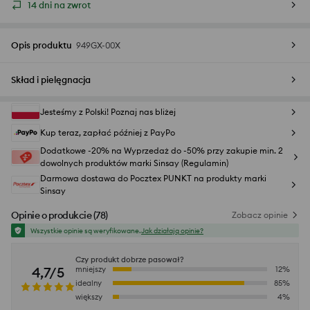
14 dni na zwrot
Opis produktu
949GX-00X
Skład i pielęgnacja
Jesteśmy z Polski! Poznaj nas bliżej
Kup teraz, zapłać później z PayPo
Dodatkowe -20% na Wyprzedaż do -50% przy zakupie min. 2
dowolnych produktów marki Sinsay (Regulamin)
Darmowa dostawa do Pocztex PUNKT na produkty marki
Sinsay
Opinie o produkcie
(
78
)
Zobacz opinie
Wszystkie opinie są weryfikowane.
Jak działają opinie?
Czy produkt dobrze pasował?
4,7/5
mniejszy
12
%
idealny
85
%
większy
4
%