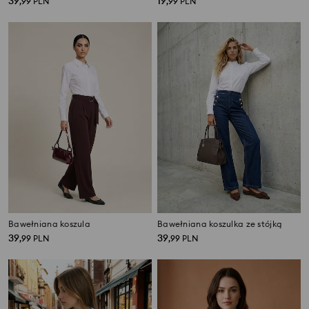
39
19
,
99
PLN
,
99
PLN
Bawełniana koszula
Bawełniana koszulka ze stójką
39
39
,
99
PLN
,
99
PLN