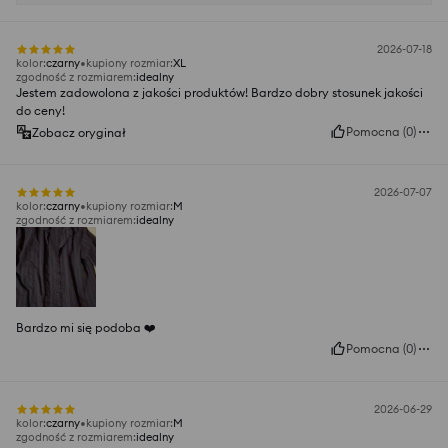
2026-07-18
kolor
:
czarny
kupiony rozmiar
:
XL
zgodność z rozmiarem
:
idealny
Jestem zadowolona z jakości produktów! Bardzo dobry stosunek jakości
do ceny!
Pomocna
(
0
)
Zobacz oryginał
2026-07-07
kolor
:
czarny
kupiony rozmiar
:
M
zgodność z rozmiarem
:
idealny
Bardzo mi się podoba ❤️
Pomocna
(
0
)
2026-06-29
kolor
:
czarny
kupiony rozmiar
:
M
zgodność z rozmiarem
:
idealny