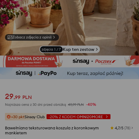
Zobacz zdjęcia z opinii
Kup ten zestaw
zdjęcia
1
/
7
29
,
99
PLN
-40%
Najniższa cena z 30 dni przed obniżką
49,99
PLN
+30 pkt
Sinsay Club
-20%
Z KODEM
OMNI20MORE
Bawełniana teksturowana koszula z koronkowym
4,7/5
(
78
)
mankietem