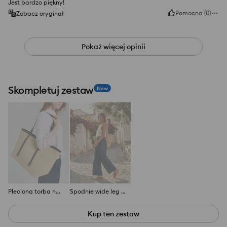
Jest bardzo piękny!
Pomocna
(
0
)
Zobacz oryginał
Pokaż więcej opinii
Skompletuj zestaw
New
Pleciona torba na ramię typu tote
Spodnie wide leg z paskiem
Kup ten zestaw