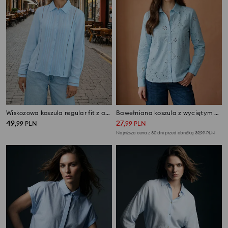
Wiskozowa koszula regular fit z ażurowymi wstawkami
Bawełniana koszula z wyciętym wzorkiem
49
27
,
99
PLN
,
99
PLN
Najniższa cena z 30 dni przed obniżką
39,99
PLN