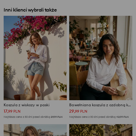
Inni klienci wybrali także
Koszula z wiskozy w paski
Bawełniana koszula z ozdobną koronką
17
29
,
99
PLN
,
99
PLN
Najniższa cena z 30 dni przed obniżką
29,99
PLN
Najniższa cena z 30 dni przed obniżką
42,99
PLN