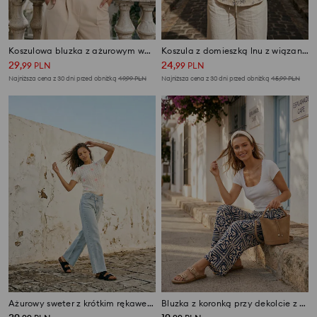
Koszulowa bluzka z ażurowym wykończeniem rękawa
Koszula z domieszką lnu z wiązaniem na plecach
29
24
,
99
PLN
,
99
PLN
Najniższa cena z 30 dni przed obniżką
49,99
PLN
Najniższa cena z 30 dni przed obniżką
45,99
PLN
Ażurowy sweter z krótkim rękawem i haftowanymi kwiatami
Bluzka z koronką przy dekolcie z domieszką wiskozy