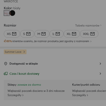
WKRÓTCE
Kolor
:
biały
Rozmiar
Tabela rozmiarów
XS
S
M
L
XL
XXL
85
%
klientów oceniło, że rozmiar produktu jest zgodny z rozmiarem
Summer Lace
Dostępność w sklepie
Czas i koszt dostawy
Sklepy
zawsze za darmo
Kurier/punkt odbioru
Większość paczek dociera w 3 dni robocze
Większość paczek docier
Szczegóły >
Szczegóły >