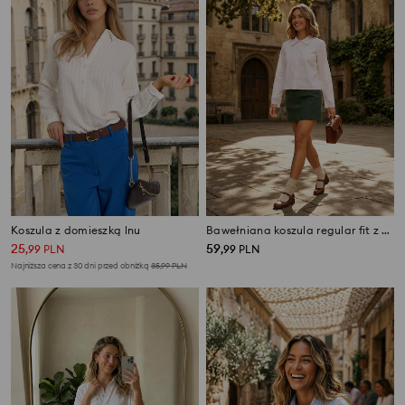
Koszula z domieszką lnu
Bawełniana koszula regular fit z koronkowymi detalami
25
59
,
99
PLN
,
99
PLN
Najniższa cena z 30 dni przed obniżką
35,99
PLN