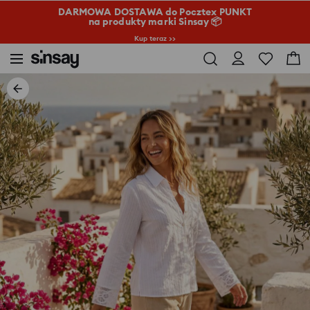
DARMOWA DOSTAWA do Pocztex PUNKT
na produkty marki Sinsay 📦
Kup teraz >>