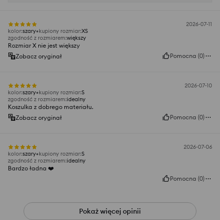
2026-07-11
kolor
:
szary
kupiony rozmiar
:
XS
zgodność z rozmiarem
:
większy
Rozmiar X nie jest większy
Pomocna
(
0
)
Zobacz oryginał
2026-07-10
kolor
:
szary
kupiony rozmiar
:
S
zgodność z rozmiarem
:
idealny
Koszulka z dobrego materiału.
Pomocna
(
0
)
Zobacz oryginał
2026-07-06
kolor
:
szary
kupiony rozmiar
:
S
zgodność z rozmiarem
:
idealny
Bardzo ładna ❤️
Pomocna
(
0
)
Pokaż więcej opinii