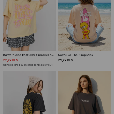
Bawełniana koszulka z nadrukiem SpongeBob
Koszulka The Simpsons
22
29
,
99
PLN
,
99
PLN
Najniższa cena z 30 dni przed obniżką
29,99
PLN