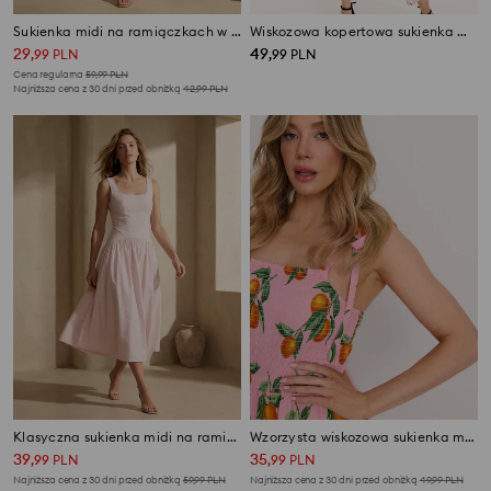
Sukienka midi na ramiączkach w kwiaty z lyocellu
Wiskozowa kopertowa sukienka midi w kwiaty
29
49
,
99
PLN
,
99
PLN
Cena regularna
59,99
PLN
Najniższa cena z 30 dni przed obniżką
42,99
PLN
Klasyczna sukienka midi na ramiączkach z wiskozą
Wzorzysta wiskozowa sukienka midi na ramiączkach
39
35
,
99
PLN
,
99
PLN
Najniższa cena z 30 dni przed obniżką
59,99
PLN
Najniższa cena z 30 dni przed obniżką
49,99
PLN