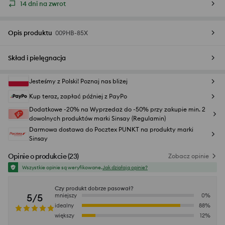
14 dni na zwrot
Opis produktu
009HB-85X
Skład i pielęgnacja
Jesteśmy z Polski! Poznaj nas bliżej
Kup teraz, zapłać później z PayPo
Dodatkowe -20% na Wyprzedaż do -50% przy zakupie min. 2
dowolnych produktów marki Sinsay (Regulamin)
Darmowa dostawa do Pocztex PUNKT na produkty marki
Sinsay
Opinie o produkcie
(
23
)
Zobacz opinie
Wszystkie opinie są weryfikowane.
Jak działają opinie?
Czy produkt dobrze pasował?
5/5
mniejszy
0
%
idealny
88
%
większy
12
%