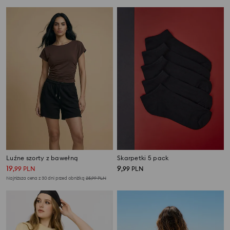
Luźne szorty z bawełną
Skarpetki 5 pack
19
9
,
99
PLN
,
99
PLN
Najniższa cena z 30 dni przed obniżką
25,99
PLN