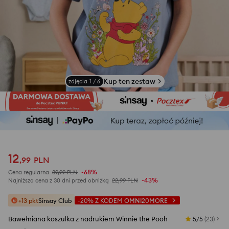
Kup ten zestaw
zdjęcia
1
/
6
12
,
99
PLN
-68%
Cena regularna
39,99
PLN
-43%
Najniższa cena z 30 dni przed obniżką
22,99
PLN
+13 pkt
Sinsay Club
-20%
Z KODEM
OMNI20MORE
Bawełniana koszulka z nadrukiem Winnie the Pooh
5/5
(
23
)