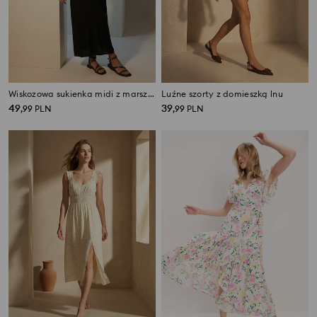
Wiskozowa sukienka midi z marszczeniem i ozdobnymi koralikami
Luźne szorty z domieszką lnu
49
39
,
99
PLN
,
99
PLN