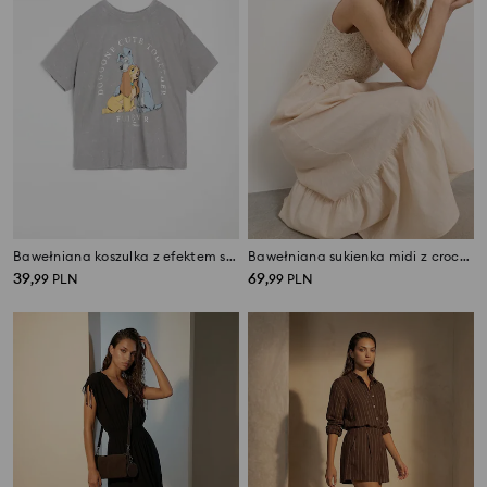
Bawełniana koszulka z efektem sprania i nadrukiem Disney
Bawełniana sukienka midi z crochetowym topem
39
69
,
99
PLN
,
99
PLN