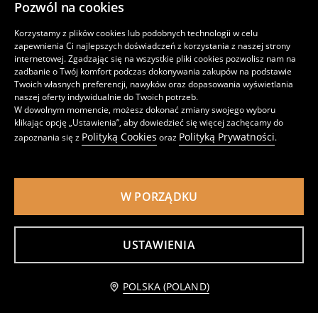
Pozwól na cookies
Bawełniana koszulka z nadrukiem Stitch
Bawełniana koszulka z nadrukiem na plecach Tweety
Korzystamy z plików cookies lub podobnych technologii w celu
39
39
,
99
PLN
,
99
PLN
zapewnienia Ci najlepszych doświadczeń z korzystania z naszej strony
internetowej. Zgadzając się na wszystkie pliki cookies pozwolisz nam na
zadbanie o Twój komfort podczas dokonywania zakupów na podstawie
Twoich własnych preferencji, nawyków oraz dopasowania wyświetlania
naszej oferty indywidualnie do Twoich potrzeb.
W dowolnym momencie, możesz dokonać zmiany swojego wyboru
klikając opcję „Ustawienia”, aby dowiedzieć się więcej zachęcamy do
Polityką Cookies
Polityką Prywatności
zapoznania się z
oraz
.
W PORZĄDKU
USTAWIENIA
Bawełniana koszulka z nadrukiem Minnie Mouse
Bawełniana koszulka z nadrukiem NBA
Powiadom mnie
29
33
,
99
PLN
,
99
PLN
POLSKA (POLAND)