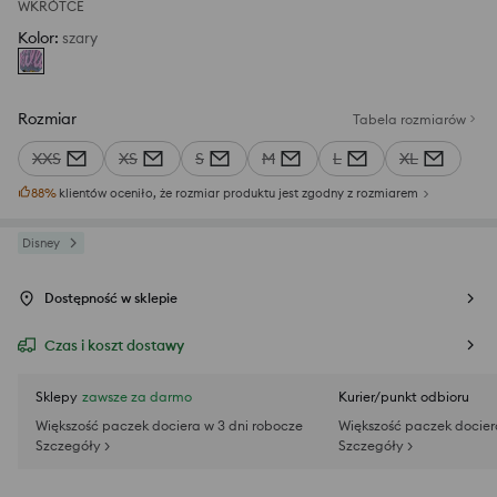
WKRÓTCE
Kolor
:
szary
Rozmiar
Tabela rozmiarów
XXS
XS
S
M
L
XL
88
%
klientów oceniło, że rozmiar produktu jest zgodny z rozmiarem
Disney
Dostępność w sklepie
Czas i koszt dostawy
Sklepy
zawsze za darmo
Kurier/punkt odbioru
Większość paczek dociera w 3 dni robocze
Większość paczek docier
Szczegóły >
Szczegóły >