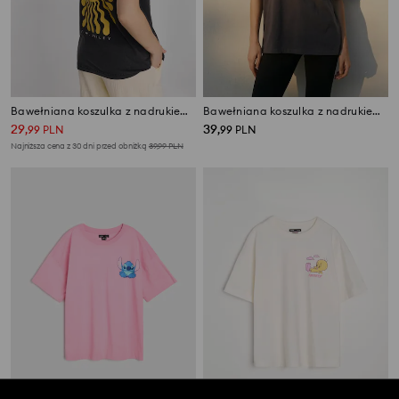
Bawełniana koszulka z nadrukiem S.W.Smiley®
Bawełniana koszulka z nadrukiem Wednesday
29
39
,
99
PLN
,
99
PLN
Najniższa cena z 30 dni przed obniżką
39,99
PLN