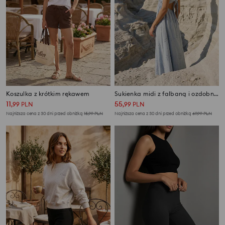
Koszulka z krótkim rękawem
Sukienka midi z falbaną i ozdobnym wiązaniem na plecach
11
55
,
99
PLN
,
99
PLN
Najniższa cena z 30 dni przed obniżką
15,99
PLN
Najniższa cena z 30 dni przed obniżką
69,99
PLN