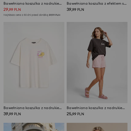
Bawełniana koszulka z nadrukiem The Powerpuff Girls
Bawełniana koszulka z efektem sprania i nadrukiem Disney
29
39
,
99
PLN
,
99
PLN
Najniższa cena z 30 dni przed obniżką
39,99
PLN
Bawełniana koszulka z nadrukiem na plecach Tweety
Bawełniana koszulka z nadrukiem na plecach Barbie
39
25
,
99
PLN
,
99
PLN