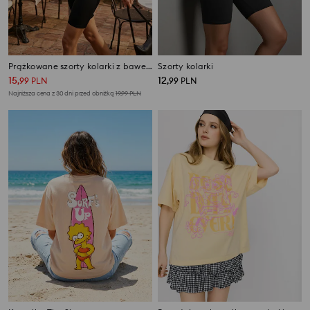
Prążkowane szorty kolarki z bawełną
Szorty kolarki
15
12
,
99
PLN
,
99
PLN
Najniższa cena z 30 dni przed obniżką
19,99
PLN