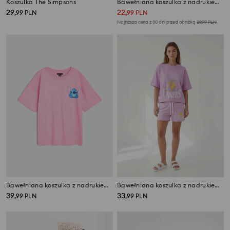
Koszulka The Simpsons
Bawełniana koszulka z nadrukiem SpongeBob
29
22
,
99
PLN
,
99
PLN
Najniższa cena z 30 dni przed obniżką
29,99
PLN
Bawełniana koszulka z nadrukiem Stitch
Bawełniana koszulka z nadrukiem NBA
39
33
,
99
PLN
,
99
PLN