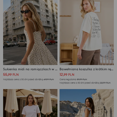
Sukienka midi na ramiączkach w kropki
Bawełniana koszulka z krótkim rękawem Winnie the Pooh
55
12
,
99
PLN
,
99
PLN
Najniższa cena z 30 dni przed obniżką
69,99
PLN
Cena regularna
39,99
PLN
Najniższa cena z 30 dni przed obniżką
22,99
PLN