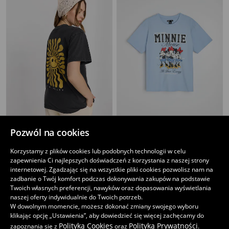
Pozwól na cookies
Bawełniana koszulka z nadrukiem S.W.Smiley®
Bawełniana koszulka z nadrukiem Minnie Mouse
29
29
,
99
PLN
,
99
PLN
Korzystamy z plików cookies lub podobnych technologii w celu
Najniższa cena z 30 dni przed obniżką
39,99
PLN
zapewnienia Ci najlepszych doświadczeń z korzystania z naszej strony
internetowej. Zgadzając się na wszystkie pliki cookies pozwolisz nam na
zadbanie o Twój komfort podczas dokonywania zakupów na podstawie
Twoich własnych preferencji, nawyków oraz dopasowania wyświetlania
naszej oferty indywidualnie do Twoich potrzeb.
W dowolnym momencie, możesz dokonać zmiany swojego wyboru
klikając opcję „Ustawienia”, aby dowiedzieć się więcej zachęcamy do
Polityką Cookies
Polityką Prywatności
zapoznania się z
oraz
.