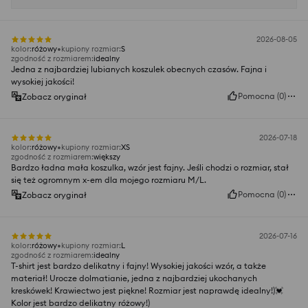
2026-08-05
kolor
:
różowy
kupiony rozmiar
:
S
zgodność z rozmiarem
:
idealny
Jedna z najbardziej lubianych koszulek obecnych czasów. Fajna i
wysokiej jakości!
Pomocna
(
0
)
Zobacz oryginał
2026-07-18
kolor
:
różowy
kupiony rozmiar
:
XS
zgodność z rozmiarem
:
większy
Bardzo ładna mała koszulka, wzór jest fajny. Jeśli chodzi o rozmiar, stał
się też ogromnym x-em dla mojego rozmiaru M/L.
Pomocna
(
0
)
Zobacz oryginał
2026-07-16
kolor
:
różowy
kupiony rozmiar
:
L
zgodność z rozmiarem
:
idealny
T-shirt jest bardzo delikatny i fajny! Wysokiej jakości wzór, a także
materiał! Urocze dolmatianie, jedna z najbardziej ukochanych
kreskówek! Krawiectwo jest piękne! Rozmiar jest naprawdę idealny!)💓
Kolor jest bardzo delikatny różowy!)