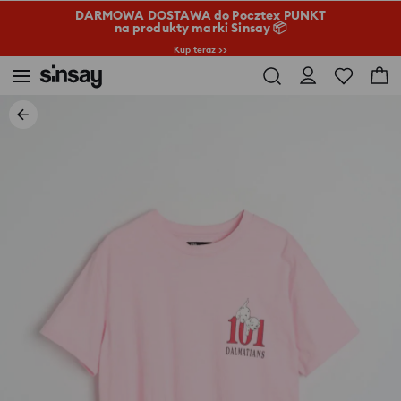
DARMOWA DOSTAWA do Pocztex PUNKT
na produkty marki Sinsay 📦
Kup teraz >>