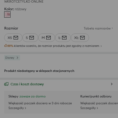
WKRÓTCE
TYLKO ONLINE
Kolor
:
różowy
Rozmiar
Tabela rozmiarów
XS
S
M
L
XL
88
%
klientów oceniło, że rozmiar produktu jest zgodny z rozmiarem
Disney
Produkt niedostępny w sklepach stacjonarnych
Czas i koszt dostawy
Sklepy
zawsze za darmo
Kurier/punkt odbioru
Większość paczek dociera w 3 dni robocze
Większość paczek docier
Szczegóły >
Szczegóły >