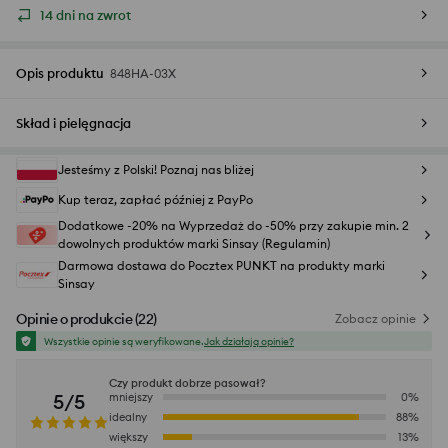
14 dni na zwrot
Opis produktu
848HA-03X
Skład i pielęgnacja
Jesteśmy z Polski! Poznaj nas bliżej
Kup teraz, zapłać później z PayPo
Dodatkowe -20% na Wyprzedaż do -50% przy zakupie min. 2
dowolnych produktów marki Sinsay (Regulamin)
Darmowa dostawa do Pocztex PUNKT na produkty marki
Sinsay
Opinie o produkcie
(
22
)
Zobacz opinie
Wszystkie opinie są weryfikowane.
Jak działają opinie?
Czy produkt dobrze pasował?
5/5
mniejszy
0
%
idealny
88
%
większy
13
%