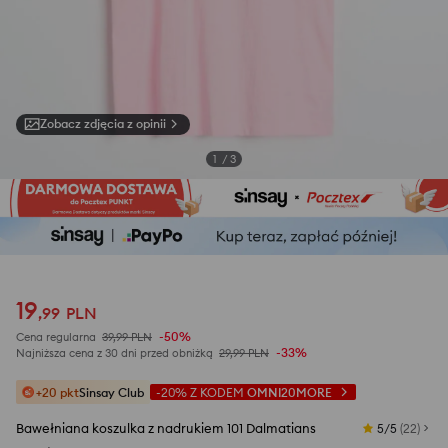
Zobacz zdjęcia z opinii
1
/
3
19
,
99
PLN
-50%
Cena regularna
39,99
PLN
-33%
Najniższa cena z 30 dni przed obniżką
29,99
PLN
+20 pkt
Sinsay Club
-20%
Z KODEM
OMNI20MORE
Bawełniana koszulka z nadrukiem 101 Dalmatians
5/5
(
22
)