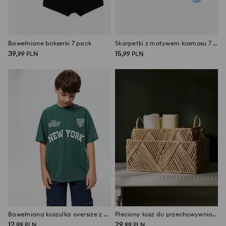
Bawełniane bokserki 7 pack
Skarpetki z motywem kosmosu 7 pack
39
15
,
99
PLN
,
99
PLN
Bawełniana koszulka oversize z napisem New York
Pleciony kosz do przechowywnia z uchwytami
12
29
,
99
PLN
,
99
PLN