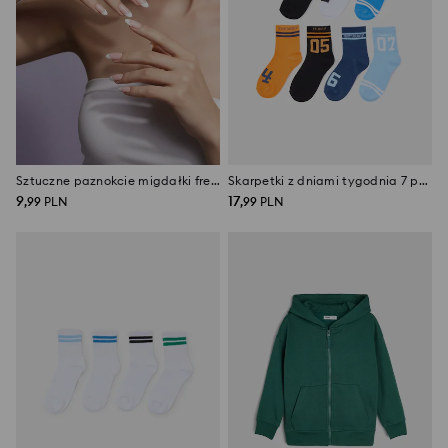
Sztuczne paznokcie migdałki french 24 pack
Skarpetki z dniami tygodnia 7 pack
9
17
,
99
PLN
,
99
PLN