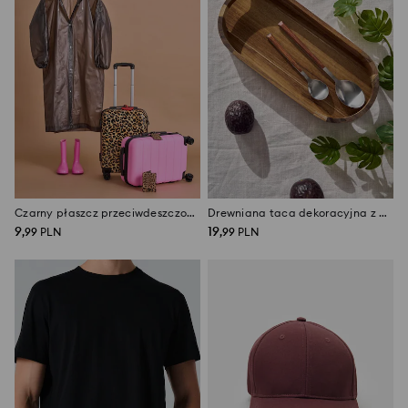
Czarny płaszcz przeciwdeszczowy
Drewniana taca dekoracyjna z uchwytem
9
19
,
99
PLN
,
99
PLN