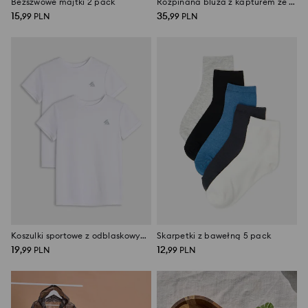
Bezszwowe majtki 2 pack
Rozpinana bluza z kapturem ze wzorem tie-dye
15
35
,
99
PLN
,
99
PLN
Koszulki sportowe z odblaskowym nadrukiem Active 2 pack
Skarpetki z bawełną 5 pack
19
12
,
99
PLN
,
99
PLN