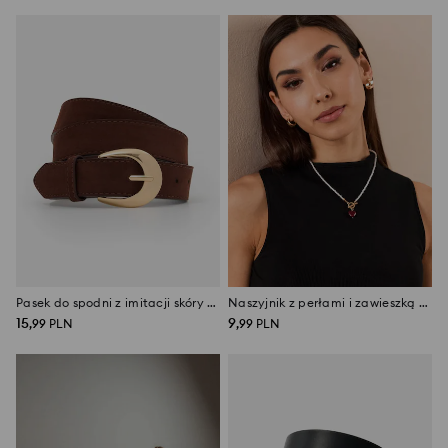
Pasek do spodni z imitacji skóry ze złotą klamrą
Naszyjnik z perłami i zawieszką w kształcie serca
15
9
,
99
PLN
,
99
PLN