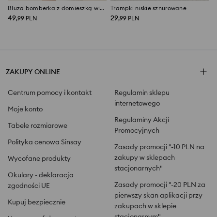
Bluza bomberka z domieszką wiskozy soft touch
Trampki niskie sznurowane
49
29
,
99
PLN
,
99
PLN
ZAKUPY ONLINE
Centrum pomocy i kontakt
Regulamin sklepu
internetowego
Moje konto
Regulaminy Akcji
Tabele rozmiarowe
Promocyjnych
Polityka cenowa Sinsay
Zasady promocji "-10 PLN na
zakupy w sklepach
Wycofane produkty
stacjonarnych"
Okulary - deklaracja
Zasady promocji "-20 PLN za
zgodności UE
pierwszy skan aplikacji przy
Kupuj bezpiecznie
zakupach w sklepie
stacjonarnym"