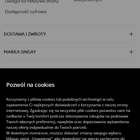
Uwaga na fałszywe strony
Dostępność cyfrowa
DOSTAWA I ZWROTY
MARKA SINSAY
OBSERWUJ NAS
Pozwól na cookies
Korzystamy z plików cookies lub podobnych technologii w celu
zapewnienia Ci najlepszych doświadczeń z korzystania z naszej strony
POBIERZ APLIKACJĘ
internetowej. Zgadzając się na wszystkie pliki cookies pozwolisz nam na
zadbanie o Twój komfort podczas dokonywania zakupów na podstawie
Twoich własnych preferencji, nawyków oraz dopasowania wyświetlania
naszej oferty indywidualnie do Twoich potrzeb.
W dowolnym momencie, możesz dokonać zmiany swojego wyboru
klikając opcję „Ustawienia”, aby dowiedzieć się więcej zachęcamy do