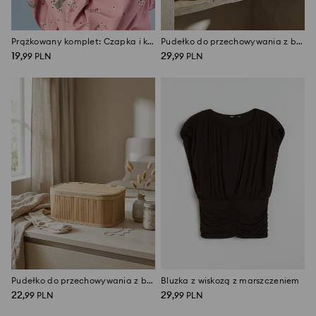
Prążkowany komplet: Czapka i komin z haftowaną kokardą
Pudełko do przechowywania z bambusowym wykończeniem
19
29
,
99
PLN
,
99
PLN
Pudełko do przechowywania z bambusowym wykończeniem
Bluzka z wiskozą z marszczeniem
22
29
,
99
PLN
,
99
PLN