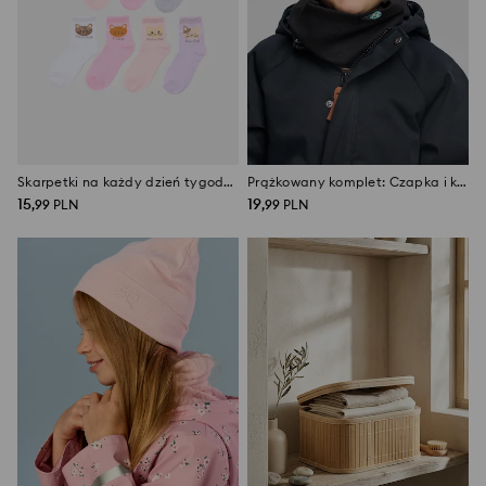
Skarpetki na każdy dzień tygodnia z nadrukiem kotów 7 pack
Prążkowany komplet: Czapka i komin z naszywką
15
19
,
99
PLN
,
99
PLN