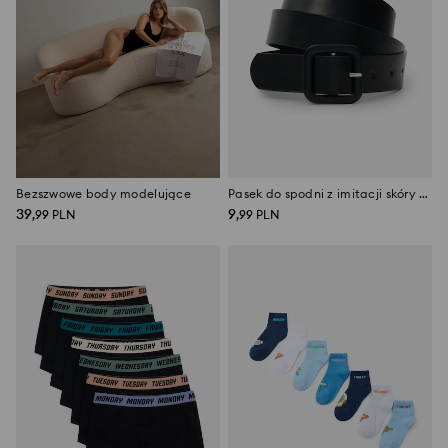
Bezszwowe body modelujące
Pasek do spodni z imitacji skóry z metalową klamrą
39
9
,
99
PLN
,
99
PLN