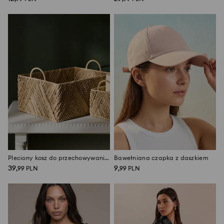
Pleciony kosz do przechowywania z uchwytami
Bawełniana czapka z daszkiem
39
9
,
99
PLN
,
99
PLN