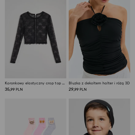
Koronkowy elastyczny crop top z długim rękawem
Bluzka z dekoltem halter i różą 3D
35
29
,
99
PLN
,
99
PLN