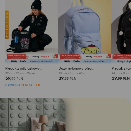
Plecak z odblaskowymi elementami K-Pop Demon Hunters
Duży nylonowy plecak z nadrukiem
37 cm x 25 cm x 15 cm
29 cm x 11 cm x 40 cm
24 cm x 12 cm
59,
39,
39,
99 PLN
99 PLN
99 PLN
NOWOŚĆ
BESTSELLER