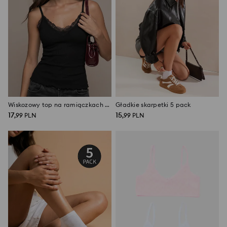
Wiskozowy top na ramiączkach z koronkowym wykończeniem
Gładkie skarpetki 5 pack
17
15
,
99
PLN
,
99
PLN