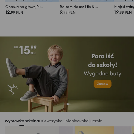
Opaska na głowę Pusheen the Cat
Balsam do ust Lilo & Stitch
12,
9,
19,
99 PLN
99 PLN
99 PLN
Wyprawka szkolna
Dziewczynka
Chłopiec
Pokój ucznia