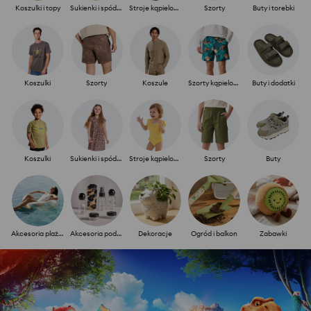
Koszulki i topy
Sukienki i spódnice
Stroje kąpielowe
Szorty
Buty i torebki
Koszulki
Szorty
Koszule
Szorty kąpielowe
Buty i dodatki
Koszulki
Sukienki i spódniczki
Stroje kąpielowe
Szorty
Buty
Akcesoria plażowe
Akcesoria podróżnicze
Dekoracje
Ogród i balkon
Zabawki