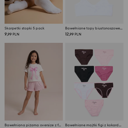
Skarpetki stopki 5 pack
Bawełniane topy biustonoszowe z motywem serc 2 pack
9
12
,
99
PLN
,
99
PLN
Bawełniana piżama oversize z falbankami
Bawełniane majtki figi z kokardami 7 pack