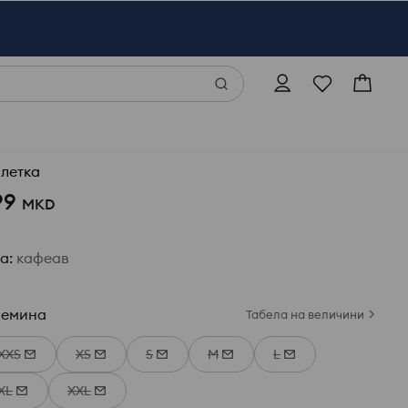
летка
99
MKD
ја
:
кафеав
лемина
Табела на величини
XXS
XS
S
M
L
XL
XXL