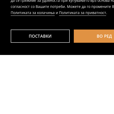
да се грижиме за удобноста при купувањето врз основа н
согласност со Вашите потреби. Можете да го промените Ваш
Политиката за колачиња
и
Политиката за приватност
.
ПОСТАВКИ
ВО РЕД