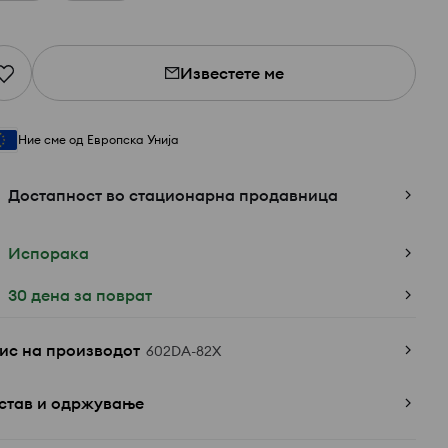
Известете ме
Ние сме од Европска Унија
Достапност во стационарна продавница
Испорака
30 дена за поврат
ис на производот
602DA-82X
став и одржување