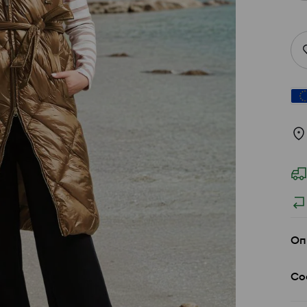
Оп
Со