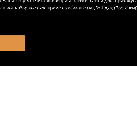
а Вашите претпочитани избори и навики, како и дека прикажува
иот избор во секое време со кликање на „Settings, (Поставки)“,