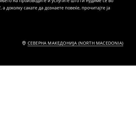
њето на производите и услугите што ги нудиме се во
 а доколку сакате да дознаете повеќе, прочитајте ја
СЕВЕРНА МАКЕДОНИЈА (NORTH MACEDONIA)