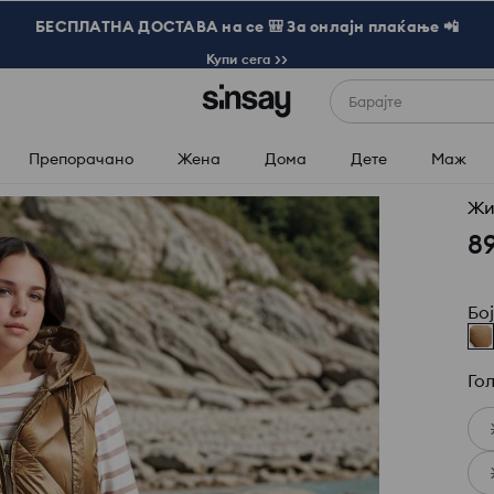
БЕСПЛАТНА ДОСТАВА на се 🎒 За онлајн плаќање 📲
Купи сега >>
Барајте
Препорачано
Жена
Дома
Дете
Маж
Жи
8
Бо
Го