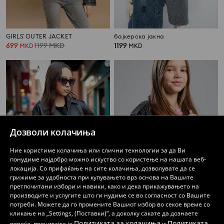
GIRLS` OUTER JACKET
бајкерска јакна
699
1199
MKD
1199
MKD
MKD
Дозволи колачиња
Ние користиме колачиња или слични технологии за да Ви
понудиме најдобро можно искуство со користење на нашата веб-
локација. Со прифаќање на сите колачиња, дозволувате да се
грижиме за удобноста при купувањето врз основа на Вашите
претпочитани избори и навики, како и дека прикажувањето на
производите и услугите што ги нудиме се во согласност со Вашите
потреби. Можете да го промените Вашиот избор во секое време со
бајкерска јакна
Рамонеска од вештачка кожа
кликање на „Settings, (Поставки)“, а доколку сакате да дознаете
499
899
MKD
799
MKD
MKD
Политиката за колачиња
Политиката
повеќе, прочитајте ја
и