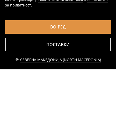
за приватност
.
ВО РЕД
ПОСТАВКИ
Известете ме
СЕВЕРНА МАКЕДОНИЈА (NORTH MACEDONIA)
Рамонеска од вештачка кожа
Bomber јакна
499
1199
MKD
359
799
MKD
MKD
MKD