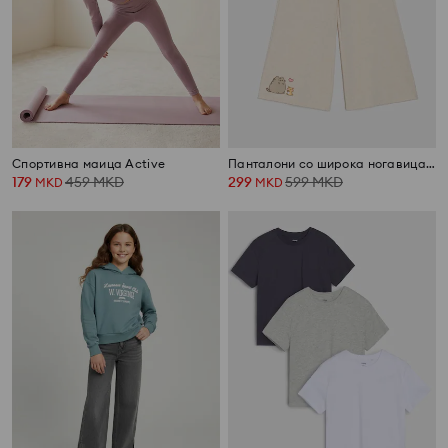
Спортивна маица Active
Панталони со широка ногавица Pusheen the Cat
179
459
MKD
299
599
MKD
MKD
MKD