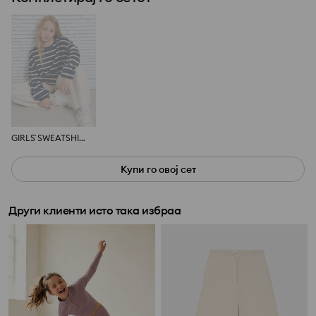
GIRLS` SWEATSHIRT
Купи го овој сет
Други клиенти исто така избраа