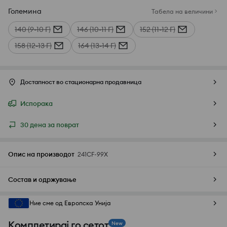
Големина
Табела на величини
140 (9-10 Г)
146 (10-11 Г)
152 (11-12 Г)
158 (12-13 Г)
164 (13-14 Г)
Достапност во стационарна продавница
Испорака
30 дена за поврат
Опис на производот
241CF-99X
Состав и одржување
Ние сме од Европска Унија
Комплетирај го сетот
New