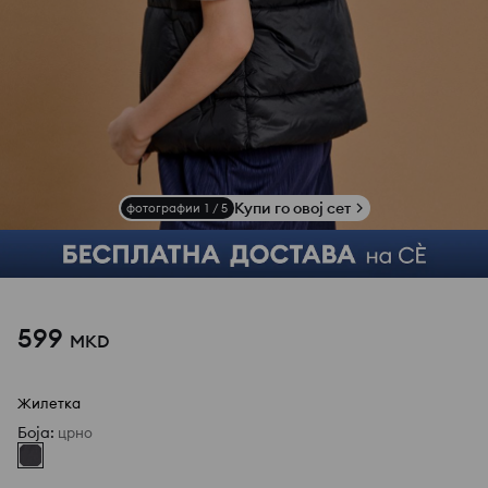
Купи го овој сет
фотографии
1
/
5
599
MKD
Жилетка
Боја
:
црно