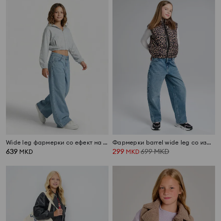
Wide leg фармерки со ефект на перење
Фармерки barrel wide leg со избледен ефект
639
299
699
MKD
MKD
MKD