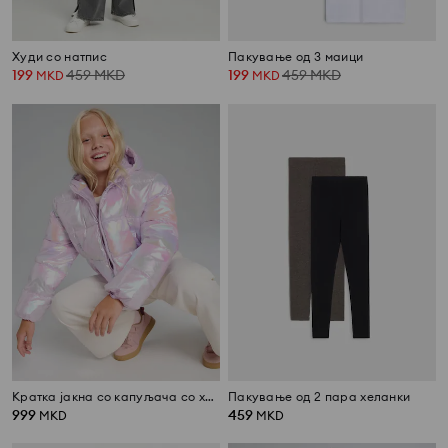
Худи со натпис
Пакување од 3 маици
199
459
MKD
199
459
MKD
MKD
MKD
Кратка јакна со капуљача со холографски ефект
Пакување од 2 пара хеланки
999
459
MKD
MKD