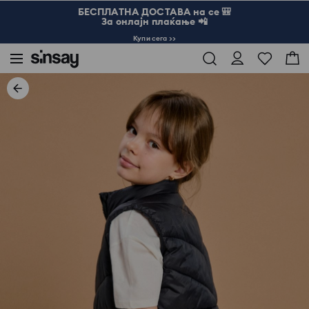
БЕСПЛАТНА ДОСТАВА на се 🎒
За онлајн плаќање 📲
Купи сега >>