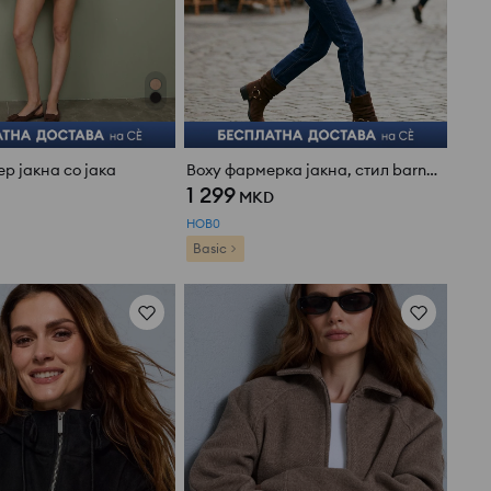
р јакна со јака
Boxy фармерка јакна, стил barn jacket
1 299
MKD
НОВ0
Basic