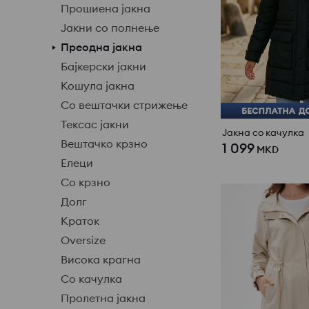
Прошиена јакна
Јакни со полнење
Преодна јакна
Бајкерски јакни
Кошула јакна
Со вештачки стрижење
Тексас јакни
Јакна со качулка
Вештачко крзно
1 099
MKD
Елеци
Со крзно
Долг
Краток
Oversize
Висока крагна
Со качулка
Пролетна јакна