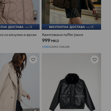
на со качулка и врски
Квилтована пuffer јакна
999
MKD
НОВ0
САМО ONLINE