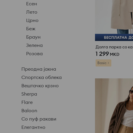
Есен
Лето
Црно
Беж
Браун
Зелена
Долга парка со к
1 299
Розова
MKD
Basic
Преодна јакна
Спортска облека
Вештачко крзно
Sherpa
Flare
Baloon
Со пуф ракави
Елегантно