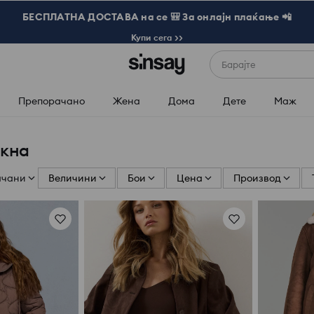
БЕСПЛАТНА ДОСТАВА на се 🎒 За онлајн плаќање 📲
Купи сега >>
Барајте
Препорачано
Жена
Дома
Дете
Маж
акна
ачани
Величини
Бои
Цена
Производ