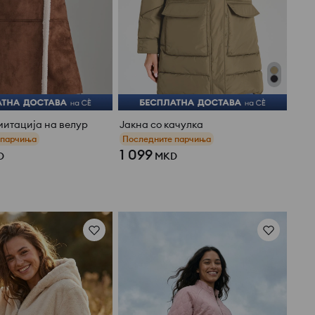
митација на велур
Јакна со качулка
 парчиња
Последните парчиња
1 099
D
MKD