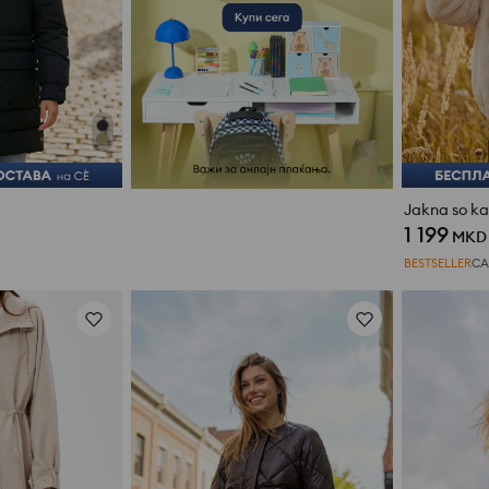
Jakna so kap
1 199
MKD
BESTSELLER
СА