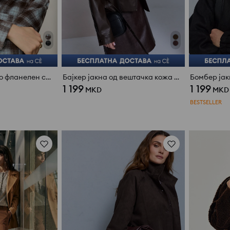
Карирана јакна во фланелен стил со додаток на волна и вискоза
Бајкер јакна од вештачка кожа со појас
1 199
1 199
MKD
MKD
BESTSELLER