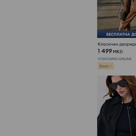
Класичен дворедe
1 499
MKD
НОВ0
САМО ONLINE
Basic