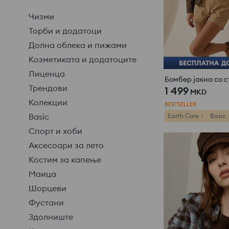
Чизми
Торби и додатоци
Долна облека и пижами
Козметиката и додатоците
Лиценца
Трендови
1 499
MKD
Колекции
BESTSELLER
Basic
Earth Core
Basic
Спорт и хоби
Аксесоари за лето
Костим за капење
Маица
Шорцеви
Фустани
Здолниште