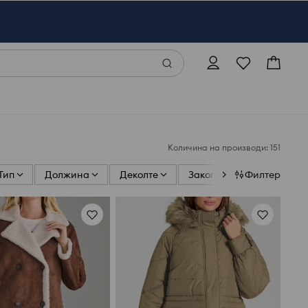
Количина на производи: 151
Тип
Должина
Деколте
Закопчување
Филтер
Рака