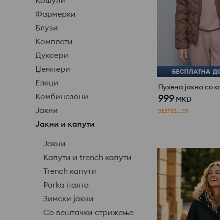
Кошули
Фармерки
Блузи
Комплети
Дуксери
Џемпери
Елеци
Пухена јакна со к
Комбинезони
999
MKD
Јакни
BESTSELLER
Јакни и капути
Јакни
Капути и trench капути
Trench капути
Parka палто
Зимски јакни
Со вештачки стрижење