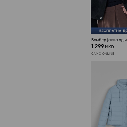
1 299
MKD
САМО ONLINE