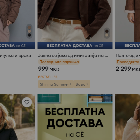
ачулка и врски
Јакна со јака од имитација на велур
Палто од и
Последните парчиња
Последните
999
2 299
MKD
MK
BESTSELLER
Shining Summer
Basic