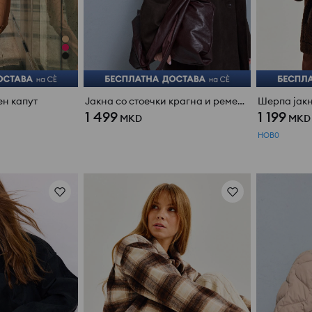
н капут
Јакна со стоечки крагна и ремен, од вештачки сомот
Шерпа јакн
1 499
1 199
MKD
MKD
НОВ0