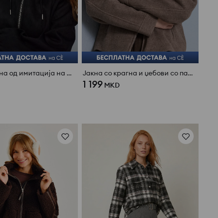
Бомбер јакна од имитација на велур
Јакна со крагна и џебови со патент
1 199
MKD