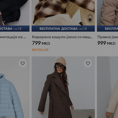
Бомбер јакна од имитација на велур
Карирана кошула-јакна со мешавина од вискоза
Пухена јак
799
999
MKD
MKD
BESTSELLER