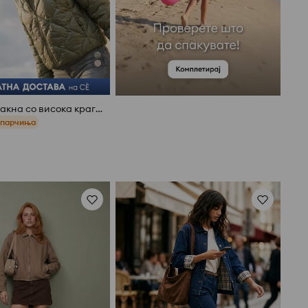
Квадарна јакна со висока крагна
 парчиња