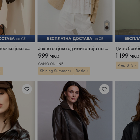
Бомбер јакна со стоечка јака од вештачка кожа
Јакна со јака од имитација на велур
Џинс бомбе
999
1 199
MKD
MKD
САМО ONLINE
Prep BTS
Shining Summer
Basic