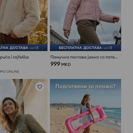
uča i rajfešlus
Памучна постава јакна со патент и стоечка јака
999
MKD
МО ONLINE