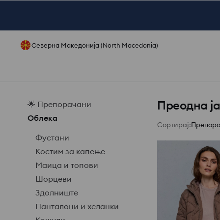
Северна Македонија (North Macedonia)
Преодна ј
🌟 Препорачани
Облека
Сортирај
:
Препор
Фустани
Костим за капење
Маица и топови
Шорцеви
Здолниште
Панталони и хеланки