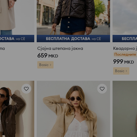
апа
Сјајна штепана јакна
659
Последните
MKD
999
MKD
Basic
Basic