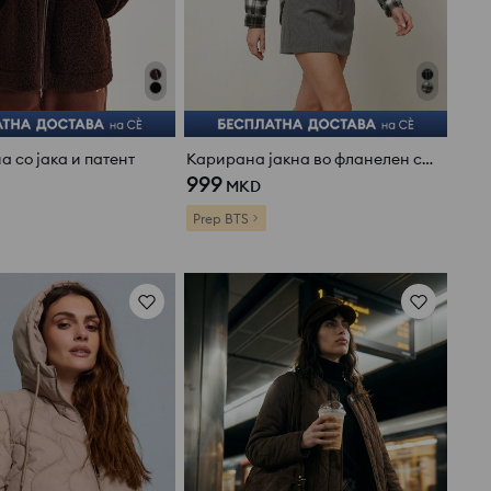
а со јака и патент
Карирана јакна во фланелен стил со додаток на волна и вискоза
999
MKD
Prep BTS