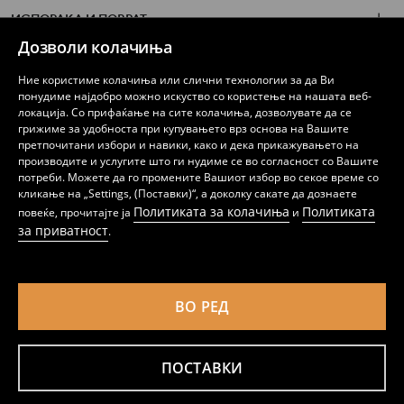
ИСПОРАКА И ПОВРАТ
Дозволи колачиња
БРЕНД SINSAY
Ние користиме колачиња или слични технологии за да Ви
понудиме најдобро можно искуство со користење на нашата веб-
локација. Со прифаќање на сите колачиња, дозволувате да се
грижиме за удобноста при купувањето врз основа на Вашите
СЛЕДЕТЕ НЕ
претпочитани избори и навики, како и дека прикажувањето на
производите и услугите што ги нудиме се во согласност со Вашите
потреби. Можете да го промените Вашиот избор во секое време со
кликање на „Settings, (Поставки)“, а доколку сакате да дознаете
Политиката за колачиња
Политиката
повеќе, прочитајте ја
и
за приватност
.
Македонија (North Macedonia)
ВО РЕД
Политика на приватност
Подесување на колачињата
Политика на колачиња
Список на колачиња
Доверливи партнери
ПОСТАВКИ
LPP MACEDONIA DOOEL Skopje, 4080019584370, Булевар Партизански Одреди 14,