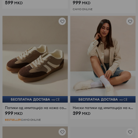
599
999
MKD
MKD
САМО ONLINE
Патики од имитација на кожа со контрастни панели
Ниски патики од имитација на кожа
999
399
MKD
MKD
BESTSELLER
САМО ONLINE