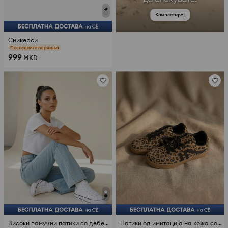
Сникерси
Последните парчиња
999
MKD
Високи памучни патики со дебел ѓон
Патики од имитација на кожа со леопардов принт