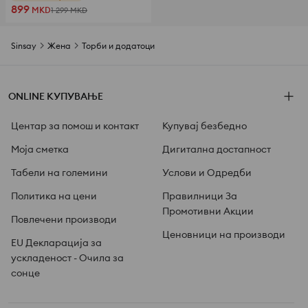
899
MKD
1 299
MKD
Sinsay
Жена
Торби и додатоци
ONLINE КУПУВАЊЕ
Центар за помош и контакт
Купувај безбедно
Моја сметка
Дигитална достапност
Табели на големини
Услови и Одредби
Политика на цени
Правилници За
Промотивни Акции
Повлечени производи
Ценовници на производи
EU Декларација за
ускладеност - Очила за
сонце