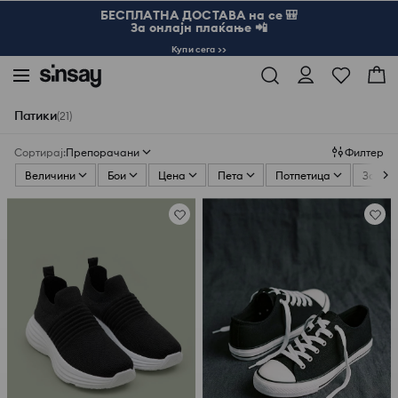
БЕСПЛАТНА ДОСТАВА на се 🎒
За онлајн плаќање 📲
Купи сега >>
Патики
(21)
Сортирај
:
Препорачани
Филтер
Величини
Бои
Цена
Пета
Потпетица
Закоп