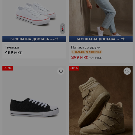
Тениски
Патики со врвки
459
Последните парчиња
MKD
399
MKD
599
MKD
-40%
-49%