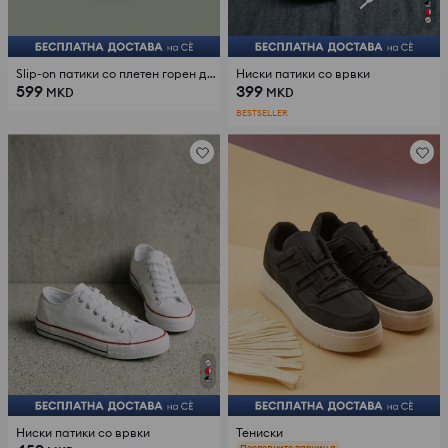
Slip-on патики со плетен горен дел
Ниски патики со врвки
599
399
MKD
MKD
BESTSELLER
Ниски патики со врвки
Тениски
Последните парчиња