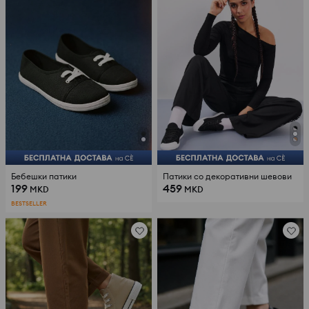
Бебешки патики
Патики со декоративни шевови
199
459
MKD
MKD
BESTSELLER