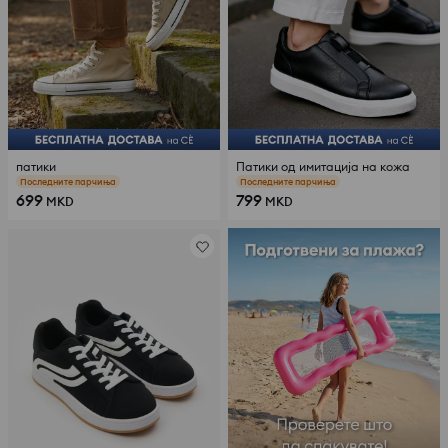
патики
Патики од имитација на кожа
Последните парчиња
Последните парчиња
699
799
MKD
MKD