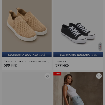
Slip-on патики со плетен горен дел
Тениски
599
399
MKD
MKD
-33%