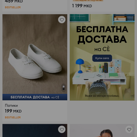
459
MKD
1 199
MKD
BESTSELLER
Патики
199
MKD
BESTSELLER