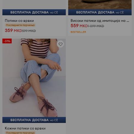
Патики со врвки
Високи патики од имитација на антилоп
559
Последните парчиња
MKD
1 099
MKD
359
MKD
599
MKD
BESTSELLER
-31%
Кожни патики со врвки
Последните парчиња