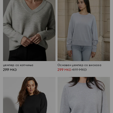
џемпер со копчиња
Основен џемпер со вискоза
299
299
499
MKD
MKD
MKD