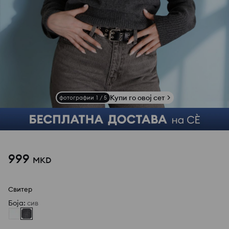
Купи го овој сет
фотографии
1
/
5
999
MKD
Свитер
Боја
:
сив