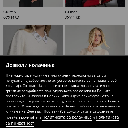
Свитер
Свитер
899
799
MKD
MKD
Дозволи колачиња
Ние користиме колачиња или слични технологии за да Ви
понудиме најдобро можно искуство со користење на нашата веб-
локација. Со прифаќање на сите колачиња, дозволувате да се
грижиме за удобноста при купувањето врз основа на Вашите
претпочитани избори и навики, како и дека прикажувањето на
производите и услугите што ги нудиме се во согласност со Вашите
потреби. Можете да го промените Вашиот избор во секое време со
Свитер
Ролка
кликање на „Settings, (Поставки)“, а доколку сакате да дознаете
899
759
MKD
MKD
Политиката за колачиња
Политиката
повеќе, прочитајте ја
и
за приватност
.