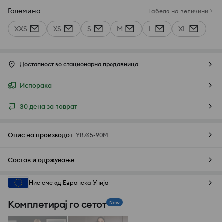
Големина
Табела на величини
XXS
XS
S
M
L
XL
Достапност во стационарна продавница
Испорака
30 дена за поврат
Опис на производот
YB765-90M
Состав и одржување
Ние сме од Европска Унија
Комплетирај го сетот
New