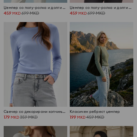
Џемпер со полу-ролка и долги ракави со мешавина волна
Џемпер со полу-ролка и долги ракави со мешавина волна
459
699
MKD
459
699
MKD
MKD
MKD
Свечер со декорирани копчиња на манжетите
Класичен ребрест џемпер
179
359
MKD
199
459
MKD
MKD
MKD