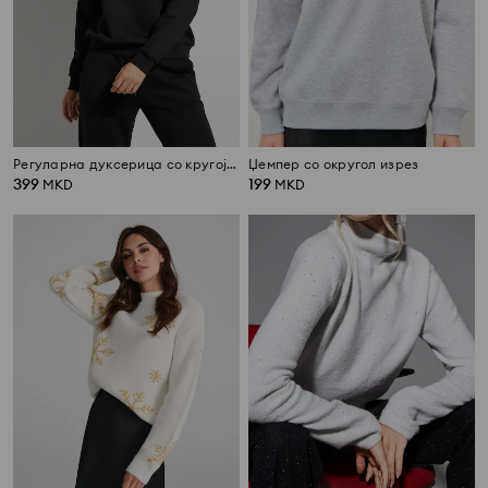
Регуларна дуксерица со кругoј јака
Џемпер со округол изрез
399
199
MKD
MKD