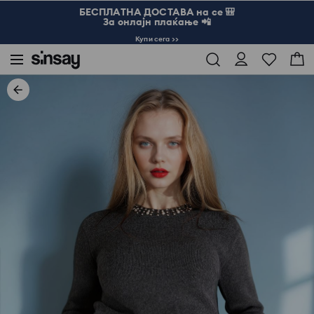
БЕСПЛАТНА ДОСТАВА на се 🎒
За онлајн плаќање 📲
Купи сега >>