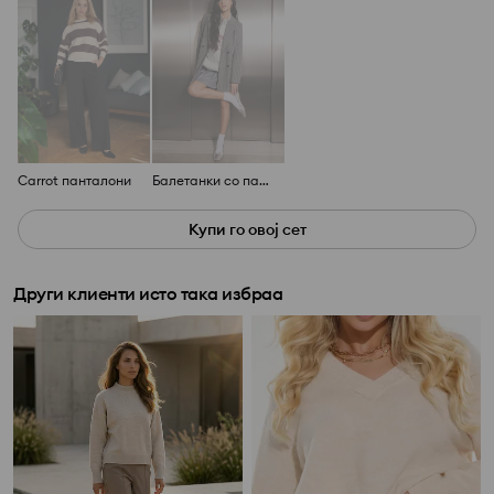
Carrot панталони
Балетанки со панделка
Купи го овој сет
Други клиенти исто така избраа