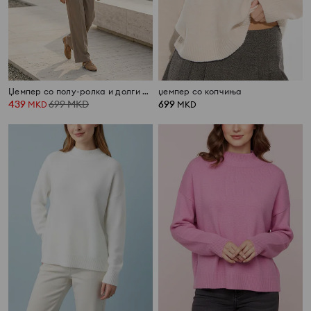
Џемпер со полу-ролка и долги ракави со мешавина волна
џемпер со копчиња
439
699
MKD
699
MKD
MKD