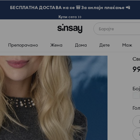
БЕСПЛАТНА ДОСТАВА на се 🎒 За онлајн плаќање 📲
Купи сега >>
Барајте
Препорачано
Жена
Дома
Дете
Маж
Св
9
Бо
Го