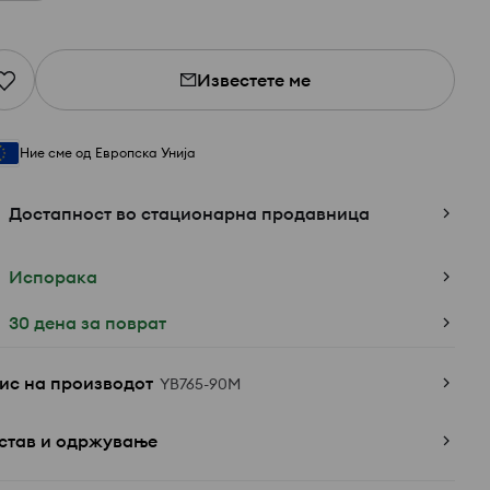
Известете ме
Ние сме од Европска Унија
Достапност во стационарна продавница
Испорака
30 дена за поврат
ис на производот
YB765-90M
став и одржување