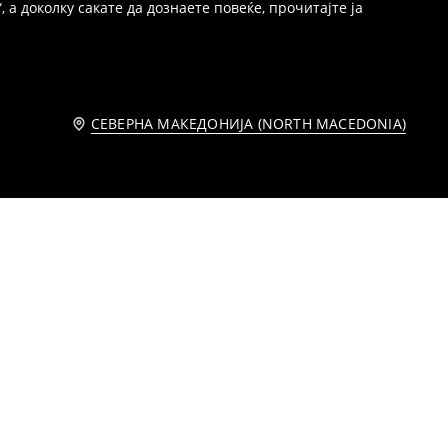
 а доколку сакате да дознаете повеќе, прочитајте ја
СЕВЕРНА МАКЕДОНИЈА (NORTH MACEDONIA)