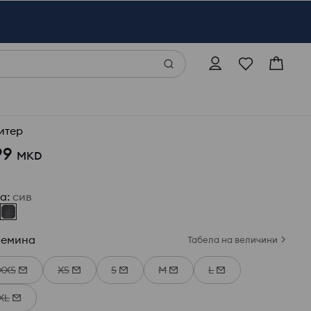
итер
99
MKD
ја
:
сив
лемина
Табела на величини
XXS
XS
S
M
L
XL