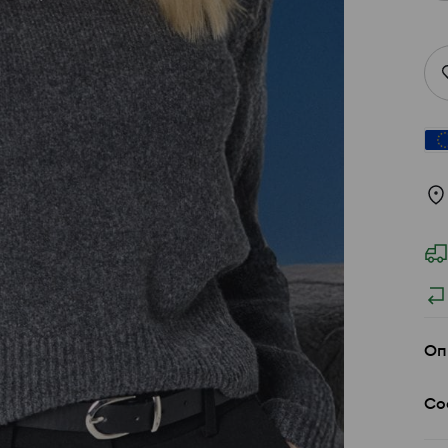
Оп
Со