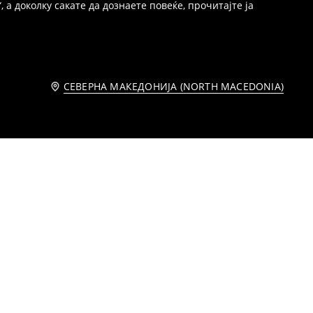
 а доколку сакате да дознаете повеќе, прочитајте ја
СЕВЕРНА МАКЕДОНИЈА (NORTH MACEDONIA)