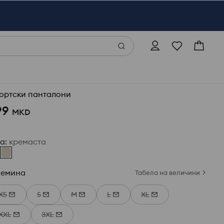
ортски панталони
99
MKD
ја
:
кремаста
лемина
Табела на величини
XS
S
M
L
XL
XXL
3XL