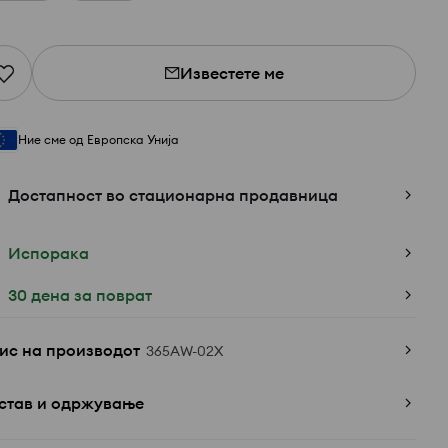
Известете ме
Ние сме од Европска Унија
Достапност во стационарна продавница
Испорака
30 дена за поврат
ис на производот
365AW-02X
став и одржување