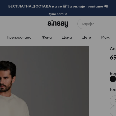
БЕСПЛАТНА ДОСТАВА на се 🎒 За онлајн плаќање 📲
Купи сега >>
Барајте
Препорачано
Жена
Дома
Дете
Маж
Сп
6
Бо
Го