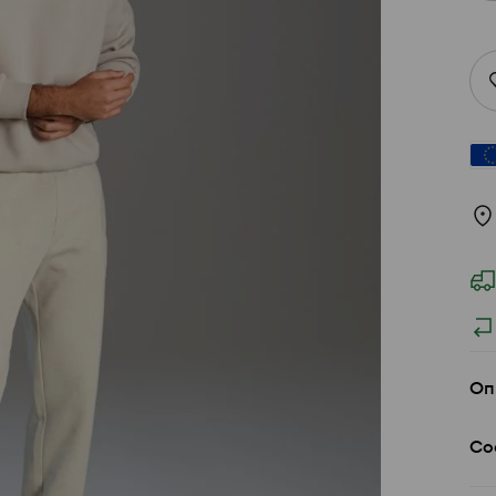
Оп
Со