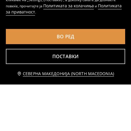
Политиката за колачиња
Политиката
повеќе, прочитајте ја
и
за приватност
.
ВО РЕД
ПОСТАВКИ
Известете ме
СЕВЕРНА МАКЕДОНИЈА (NORTH MACEDONIA)
Џогер панталони со мешавина на памук
Спортски панталони
639
439
MKD
MKD