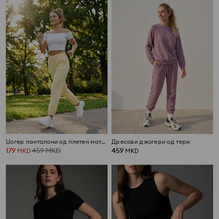
Џогер панталони од плетен материјал terry
Дресови джогери од тери
179
459
MKD
459
MKD
MKD