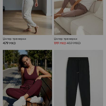
Џогер тренерки
Џогер тренерки
479
199
459
MKD
MKD
MKD