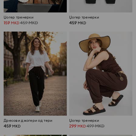
Џогер тренерки
Џогер тренерки
159
459
MKD
459
MKD
MKD
Дресови джогери од тери
Џогер тренерки
459
299
499
MKD
MKD
MKD