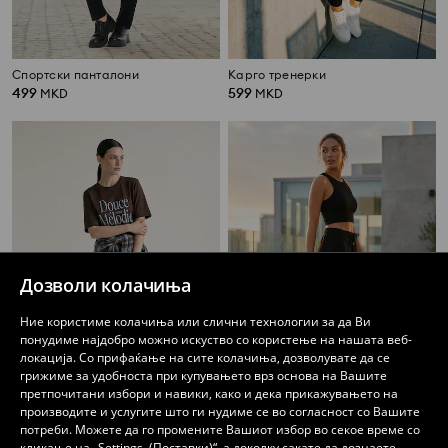
Спортски панталони
Карго тренерки
499
599
MKD
MKD
Дозволи колачиња
Ние користиме колачиња или слични технологии за да Ви
понудиме најдобро можно искуство со користење на нашата веб-
локација. Со прифаќање на сите колачиња, дозволувате да се
грижиме за удобноста при купувањето врз основа на Вашите
претпочитани избори и навики, како и дека прикажувањето на
производите и услугите што ги нудиме се во согласност со Вашите
Џогер тренерки
Спортски панталони
потреби. Можете да го промените Вашиот избор во секое време со
479
299
459
MKD
MKD
MKD
кликање на „Settings, (Поставки)“, а доколку сакате да дознаете