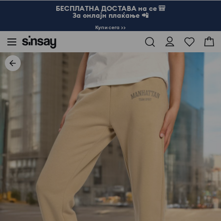
БЕСПЛАТНА ДОСТАВА на се 🎒
За онлајн плаќање 📲
Купи сега >>