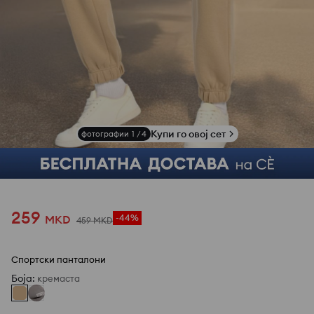
Купи го овој сет
фотографии
1
/
4
259
MKD
-44%
459
MKD
Спортски панталони
Боја
:
кремаста