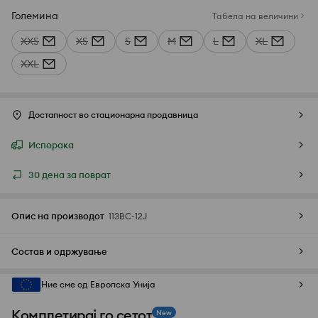
Големина
Табела на величини
XXS
XS
S
M
L
XL
XXL
Достапност во стационарна продавница
Испорака
30 дена за поврат
Опис на производот
113BC-12J
Состав и одржување
Ние сме од Европска Унија
Комплетирај го сетот
New