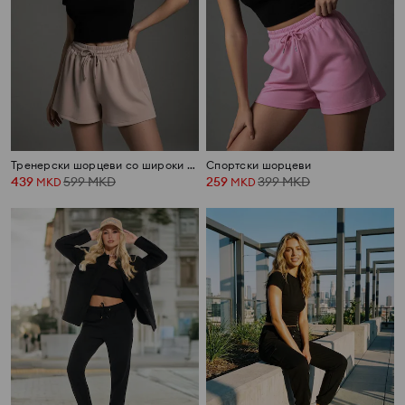
Тренерски шорцеви со широки ногавици soft touch
Спортски шорцеви
439
599
MKD
259
399
MKD
MKD
MKD