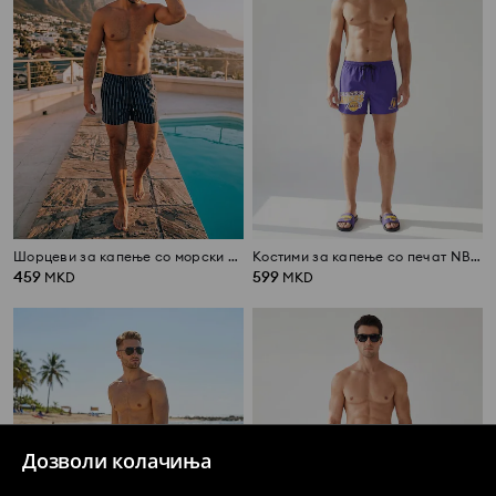
Шорцеви за капење со морски мотив
Костими за капење со печат NBA Los Angeles Lakers
459
599
MKD
MKD
Дозволи колачиња