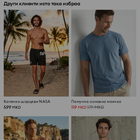
Други клиенти исто така избраа
Капечки шорцеви NASA
Памучна основна маичка
599
119
179
MKD
MKD
MKD