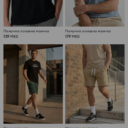
Памучна основна маичка
Памучна основна маичка
139
179
MKD
MKD