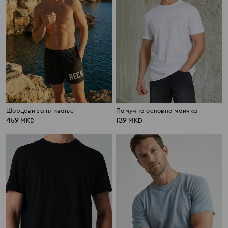
Шорцеви за пливање
Памучна основна маичка
459
139
MKD
MKD