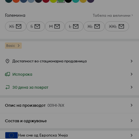
Големина
Табела на величини
XS
S
M
L
XL
XXL
Basic
Достапност во стационарна продавница
Испорака
30 дена за поврат
Опис на производот
001HI-76X
Состав и одржување
Ние сме од Европска Унија