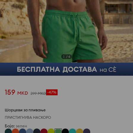
1
/
4
159
MKD
-47%
299
MKD
Шорцеви за пливање
ПРИСТИГНУВА НАСКОРО
Боја
:
зелен