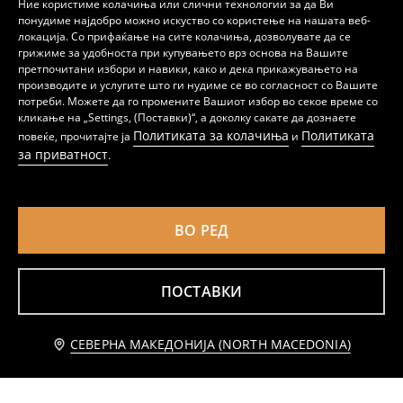
Ние користиме колачиња или слични технологии за да Ви
понудиме најдобро можно искуство со користење на нашата веб-
локација. Со прифаќање на сите колачиња, дозволувате да се
грижиме за удобноста при купувањето врз основа на Вашите
претпочитани избори и навики, како и дека прикажувањето на
производите и услугите што ги нудиме се во согласност со Вашите
потреби. Можете да го промените Вашиот избор во секое време со
Долги шорцеви за капење
Костими за капење со печат NBA New York Knicks
кликање на „Settings, (Поставки)“, а доколку сакате да дознаете
599
599
MKD
MKD
Политиката за колачиња
Политиката
повеќе, прочитајте ја
и
за приватност
.
ВО РЕД
ПОСТАВКИ
Известете ме
СЕВЕРНА МАКЕДОНИЈА (NORTH MACEDONIA)