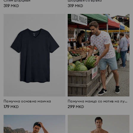
Слим шорцеви
Шорцеви со врвка
319
319
MKD
MKD
Памучна основна маичка
Памучна маица со мотив на лубеници
179
299
MKD
MKD