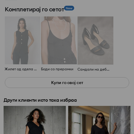
Комплетирај го сетот
New
Жилет од одела со декорирани копчиња
Боди со прерамки
Сандали на дебела потпетица со кожен влошок
Купи го овој сет
Други клиенти исто така избраа