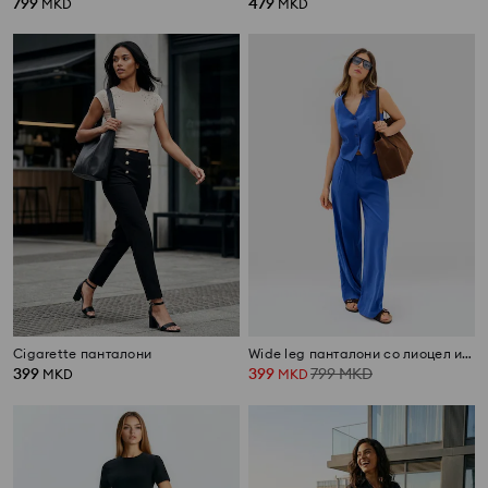
799
479
MKD
MKD
Cigarette панталони
Wide leg панталони со лиоцел и додаток од лен
399
399
799
MKD
MKD
MKD