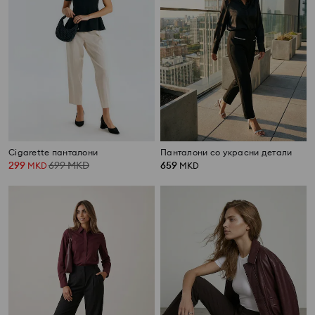
Cigarette панталони
Панталони со украсни детали
299
699
MKD
659
MKD
MKD