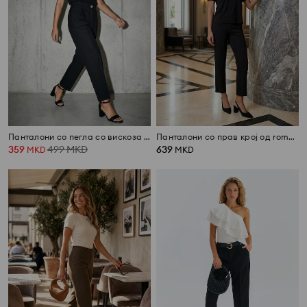
Панталони со пегла со вискоза и примес на лен
Панталони со прав крој од roma ткаенина
359
499
MKD
639
MKD
MKD