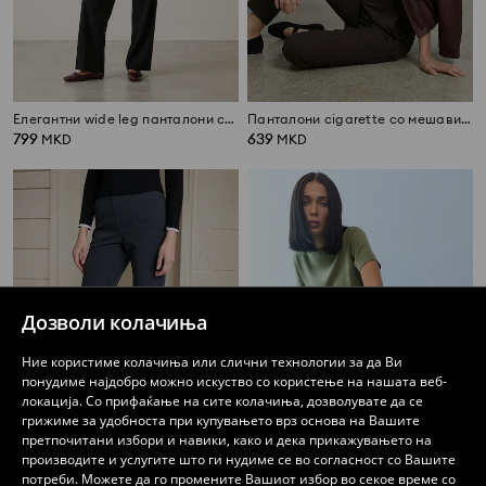
Елегантни wide leg панталони со додаток на вискоза
Панталони cigarette со мешавина на вискоза
799
639
MKD
MKD
Дозволи колачиња
Ние користиме колачиња или слични технологии за да Ви
понудиме најдобро можно искуство со користење на нашата веб-
локација. Со прифаќање на сите колачиња, дозволувате да се
грижиме за удобноста при купувањето врз основа на Вашите
претпочитани избори и навики, како и дека прикажувањето на
производите и услугите што ги нудиме се во согласност со Вашите
потреби. Можете да го промените Вашиот избор во секое време со