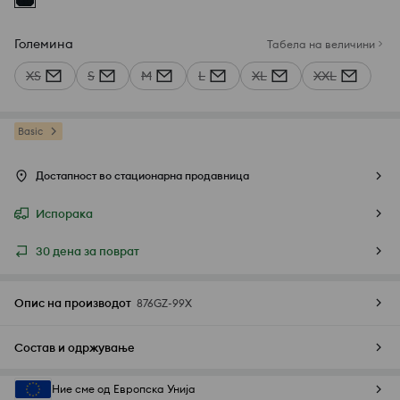
Големина
Табела на величини
XS
S
M
L
XL
XXL
Basic
Достапност во стационарна продавница
Испорака
30 дена за поврат
Опис на производот
876GZ-99X
Состав и одржување
Ние сме од Европска Унија