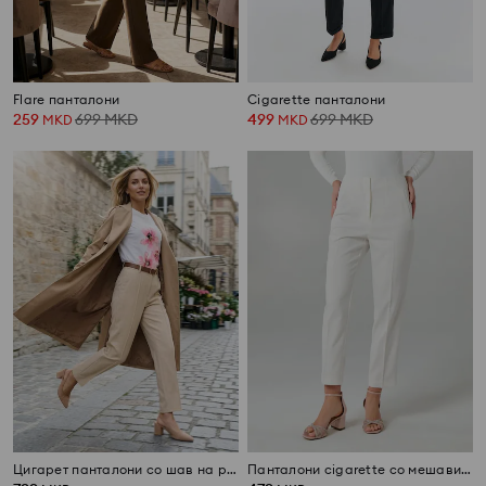
Flare панталони
Cigarette панталони
259
699
MKD
499
699
MKD
MKD
MKD
Цигарет панталони со шав на раб и појас
Панталони cigarette со мешавина на вискоза