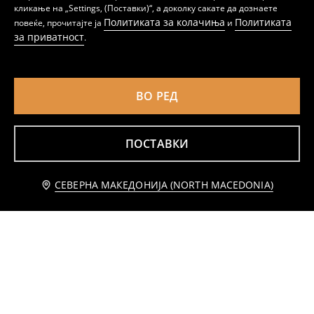
Панталони со раб
Стрејт панталони со исpeчена ногавица и појас
кликање на „Settings, (Поставки)“, а доколку сакате да дознаете
459
699
MKD
799
MKD
MKD
Политиката за колачиња
Политиката
повеќе, прочитајте ја
и
за приватност
.
ВО РЕД
ПОСТАВКИ
Известете ме
СЕВЕРНА МАКЕДОНИЈА (NORTH MACEDONIA)
Вискозни панталони со широки ногавици
Wide leg панталони со додаток на волна и вискоза
699
639
MKD
MKD