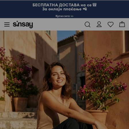
БЕСПЛАТНА ДОСТАВА на се 🎒
За онлајн плаќање 📲
Купи сега >>
Sinsay
Жена
Slim fit цигара панталони со висок струк