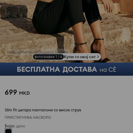
Купи го овој сет
фотографии
1
/
6
699
MKD
Slim fit цигара панталони со висок струк
ПРИСТИГНУВА НАСКОРО
Боја
:
црно