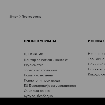
Sinsay
Препорачано
ONLINE КУПУВАЊЕ
ИСПОРАКА
Начин на
ЦЕНОВНИК
Трошок на
Центар за помош и контакт
Начин на 
Моја сметка
Начин на 
Табели на големини
Како да с
Политика на цени
Повлечени производи
EU Декларација за ускладеност -
Очила за сонце
Купувај безбедно
Дигитална достапност