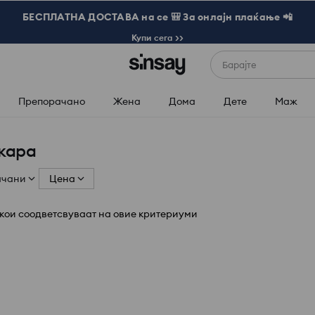
БЕСПЛАТНА ДОСТАВА на се 🎒 За онлајн плаќање 📲
Купи сега >>
Барајте
Препорачано
Жена
Дома
Дете
Маж
кара
ачани
Цена
кои соодветсвуваат на овие критериуми