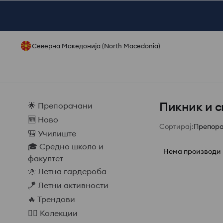
Северна Македонија (North Macedonia)
Пикник и с
🌟 Препорачани
🆕 Ново
Сортирај
:
Препор
🎒 Училиште
🎓 Средно школо и
Нема производи 
факултет
🌞 Летна гардероба
🪁 Летни активности
🔥 Трендови
❤️‍🔥 Колекции