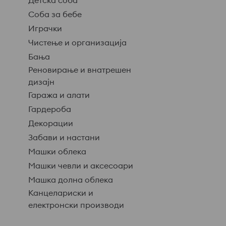
Детска соба
Соба за бебе
Играчки
Чистење и организација
Бања
Реновирање и внатрешен
дизајн
Гаража и алати
Гардероба
Декорации
Забави и настани
Машки облека
Машки чевли и аксесоари
Машка долна облека
Канцелариски и
електронски производи