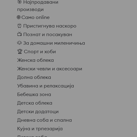
🎯 Најпродавани
производи
🌐 Само online
⏰ Пристигнува наскоро
📺 Познат и посакуван
🐶 За домашни миленичиња
🏆 Спорт и хоби
Женска облека
Женски чевли и аксесоари
Долна облека
Убавина и релаксација
Бебешка зона
Детска облека
Детски додатоци
Дневна соба и спална
Кујна и трпезарија