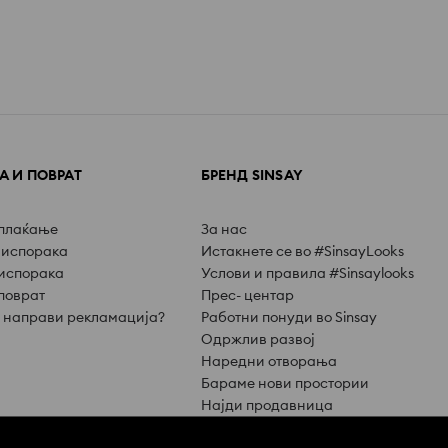
 И ПОВРАТ
БРЕНД SINSAY
 плаќање
За нас
 испорака
Истакнете се во #SinsayLooks
испорака
Услови и правила #Sinsaylooks
поврат
Прес- центар
е направи рекламација?
Работни понуди во Sinsay
Одржлив развој
Наредни отворања
Бараме нови простории
Најди продавница