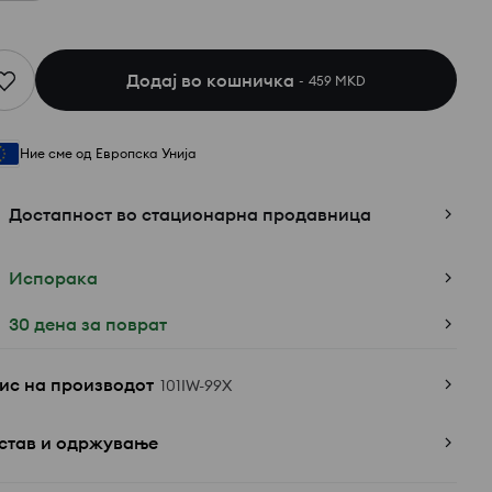
Додај во кошничка
459 MKD
Ние сме од Европска Унија
Достапност во стационарна продавница
Испорака
30 дена за поврат
ис на производот
101IW-99X
став и одржување