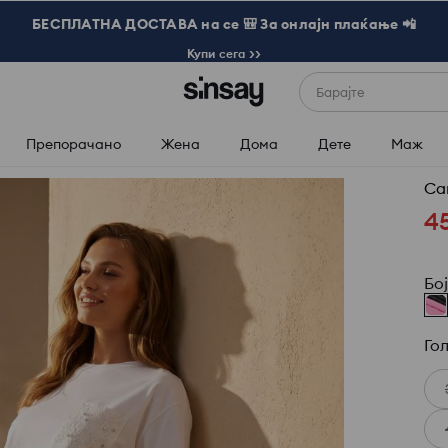
БЕСПЛАТНА ДОСТАВА на се 🎒 За онлајн плаќање 📲
Купи сега >>
Барајте
Препорачано
Жена
Дома
Дете
Маж
Са
4
Бо
Го