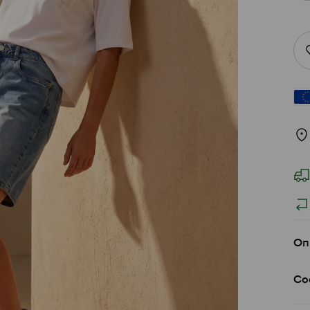
Оп
Со