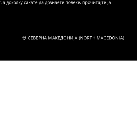
 а доколку сакате да дознаете повеќе, прочитајте ја
СЕВЕРНА МАКЕДОНИЈА (NORTH MACEDONIA)