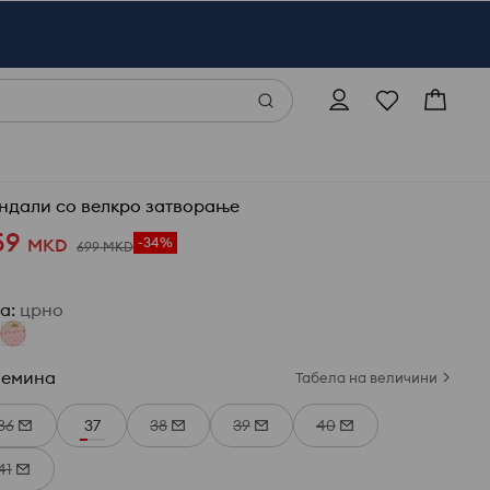
ндали со велкро затворање
59
MKD
-34%
699
MKD
ја
:
црно
лемина
Табела на величини
36
37
38
39
40
41