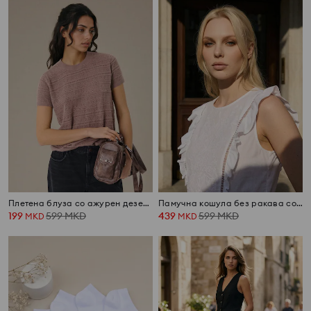
Плетена блуза со ажурен дезен и додаток на лен
Памучна кошула без ракава со бродирани детали
199
599
MKD
439
599
MKD
MKD
MKD