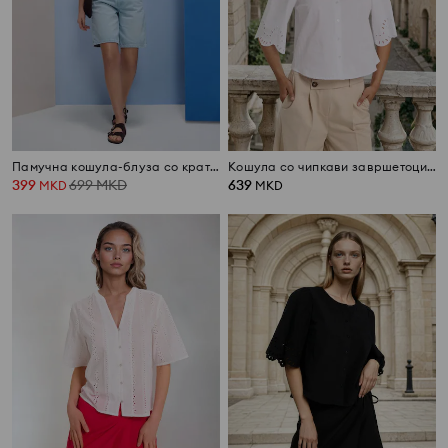
Памучна кошула-блуза со кратки ракави и ажурен дезен
Кошула со чипкави завршетоци на ракавите
399
699
MKD
639
MKD
MKD