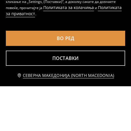
кликање на „Settings, (Поставки)“, а доколку сакате да дознаете
Политиката за колачиња
Политиката
повеќе, прочитајте ја
и
за приватност
.
ВО РЕД
ПОСТАВКИ
Известете ме
СЕВЕРНА МАКЕДОНИЈА (NORTH MACEDONIA)
Кошула без ракави со вискоза и примес од лен
Памучна кошула со кратки ракави
639
639
MKD
MKD