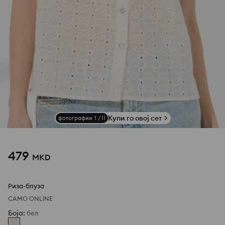
Купи го овој сет
фотографии
1
/
11
479
MKD
Риза-блуза
САМО ONLINE
Боја
:
бел