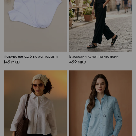
Пакување од 5 пара чорапи
Вискозни кулот панталони
149
499
MKD
MKD