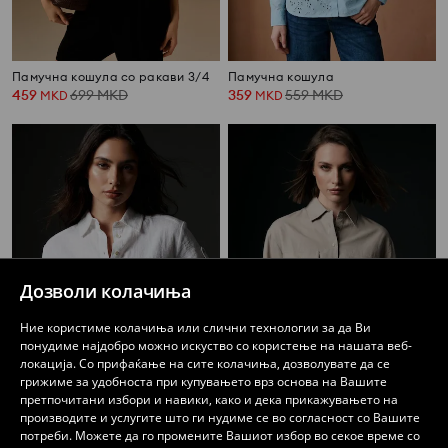
Памучна кошула со ракави 3/4
Памучна кошула
459
699
MKD
359
559
MKD
MKD
MKD
Дозволи колачиња
Ние користиме колачиња или слични технологии за да Ви
понудиме најдобро можно искуство со користење на нашата веб-
локација. Со прифаќање на сите колачиња, дозволувате да се
грижиме за удобноста при купувањето врз основа на Вашите
претпочитани избори и навики, како и дека прикажувањето на
производите и услугите што ги нудиме се во согласност со Вашите
Кратка кошула
Кратка кошула
потреби. Можете да го промените Вашиот избор во секое време со
259
599
MKD
459
559
MKD
MKD
MKD