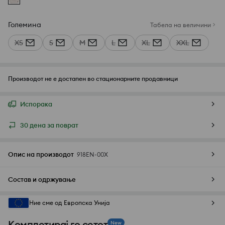
Големина
Табела на величини
XS
S
M
L
XL
XXL
Производот не е достапен во стационарните продавници
Испорака
30 дена за поврат
Опис на производот
918EN-00X
Состав и одржување
Ние сме од Европска Унија
Комплетирај го сетот
New