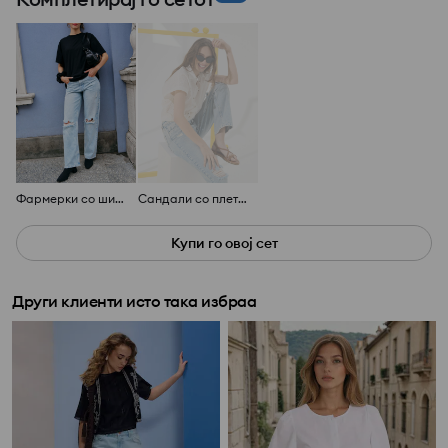
Фармерки со широка ногавица
Сандали со плетени ленти
Купи го овој сет
Други клиенти исто така избраа