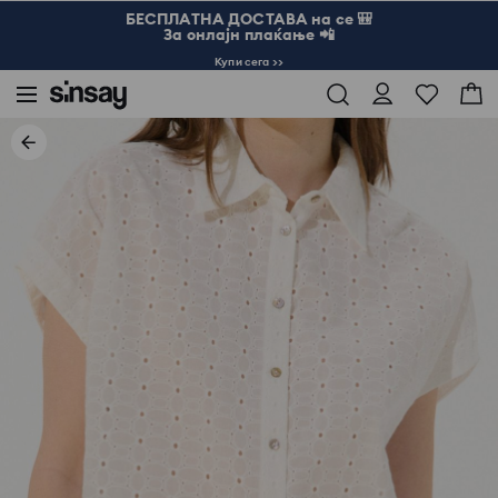
БЕСПЛАТНА ДОСТАВА на се 🎒
За онлајн плаќање 📲
Купи сега >>