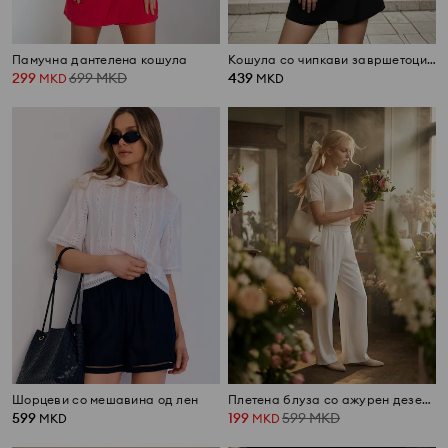
Памучна дантелена кошула
Кошула со чипкави завршетоци на ракавите
299
699
MKD
439
MKD
MKD
Шорцеви со мешавина од лен
Плетена блуза со ажурен дезен и додаток на лен
599
199
599
MKD
MKD
MKD