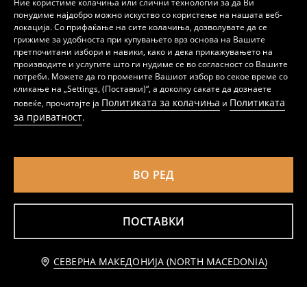
Ние користиме колачиња или слични технологии за да Ви
понудиме најдобро можно искуство со користење на нашата веб-
локација. Со прифаќање на сите колачиња, дозволувате да се
грижиме за удобноста при купувањето врз основа на Вашите
претпочитани избори и навики, како и дека прикажувањето на
производите и услугите што ги нудиме се во согласност со Вашите
Ребрести чорапи 3 pack
Пакување од 5 пара ребрести чорапи со памук
потреби. Можете да го промените Вашиот избор во секое време со
179
199
MKD
MKD
кликање на „Settings, (Поставки)“, а доколку сакате да дознаете
Политиката за колачиња
Политиката
повеќе, прочитајте ја
и
за приватност
.
ВО РЕД
ПОСТАВКИ
СЕВЕРНА МАКЕДОНИЈА (NORTH MACEDONIA)
Ребрести чорапи со извезени мечиња 3 pack
Ребрести чорапи 4 pack