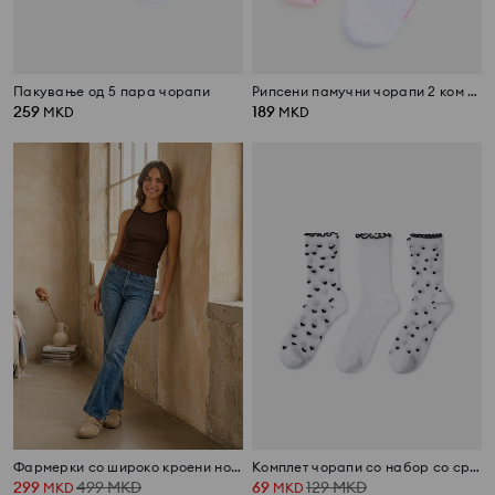
Пакување од 5 пара чорапи
Рипсени памучни чорапи 2 ком Super Girl
259
189
MKD
MKD
Фармерки со широко кроени ногавици
Комплет чорапи со набор со срца и точки 3 парчиња
299
499
MKD
69
129
MKD
MKD
MKD