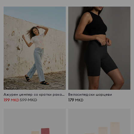
Ажурен џемпер со кратки ракави и бродирани цвеќиња
Велосипедски шорцеви
199
599
MKD
179
MKD
MKD