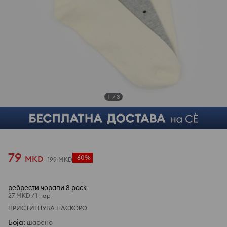
1
/
3
79
MKD
-60%
199
MKD
ребрести чорапи 3 pack
27 MKD
/
1 пар
ПРИСТИГНУВА НАСКОРО
Боја
:
шарено