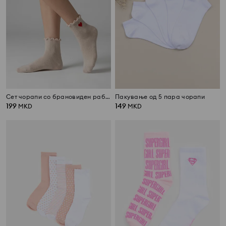
Сет чорапи со брановиден раб и срце 5 парчиња
Пакување од 5 пара чорапи
199
149
MKD
MKD