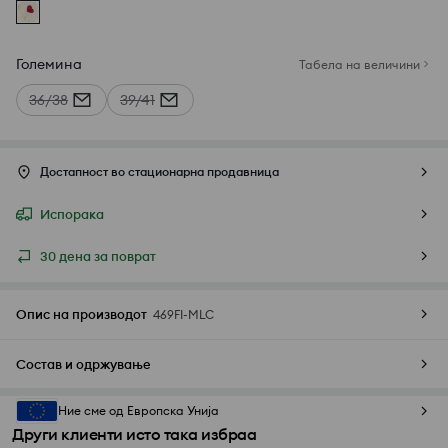
Големина
Табела на величини
36/38
39/41
Достапност во стационарна продавница
Испорака
30 дена за поврат
Опис на производот
469FI-MLC
Состав и одржување
Ние сме од Европска Унија
Други клиенти исто така избраа