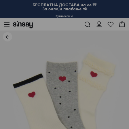
БЕСПЛАТНА ДОСТАВА на се 🎒
За онлајн плаќање 📲
Купи сега >>