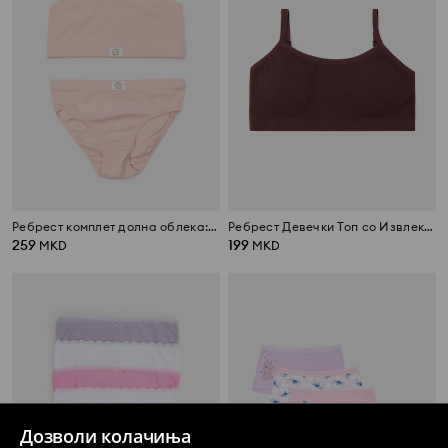
Ребрест комплет долна облека: топ и класични гаќички
Ребрест Девечки Топ со Извлекувачки Влошки
259
199
MKD
MKD
Дозволи колачиња