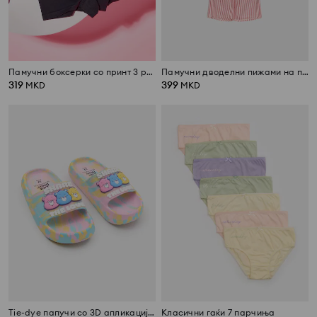
Памучни боксерки со принт 3 pack Hello Kitty and Friends
Памучни дводелни пижами на прерамки со извезена цреша
319
399
MKD
MKD
Tie-dye папучи со 3D апликација Care Bears
Класични гаќи 7 парчиња