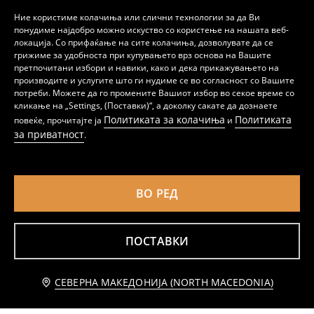
Ние користиме колачиња или слични технологии за да Ви
понудиме најдобро можно искуство со користење на нашата веб-
локација. Со прифаќање на сите колачиња, дозволувате да се
грижиме за удобноста при купувањето врз основа на Вашите
претпочитани избори и навики, како и дека прикажувањето на
производите и услугите што ги нудиме се во согласност со Вашите
Памучни гаќи 5 пакување
Боксерки – пакет од 4 парчиња Stitch
потреби. Можете да го промените Вашиот избор во секое време со
299
459
MKD
MKD
кликање на „Settings, (Поставки)“, а доколку сакате да дознаете
Политиката за колачиња
Политиката
повеќе, прочитајте ја
и
за приватност
.
ВО РЕД
ПОСТАВКИ
Известете ме
СЕВЕРНА МАКЕДОНИЈА (NORTH MACEDONIA)