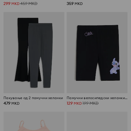
299
459
MKD
359
MKD
MKD
Пакување од 2 памучни хеланки
Памучни велосипедски хеланки Stitch
479
129
199
MKD
MKD
MKD