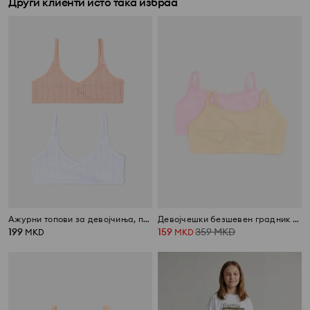
Други клиенти исто така избраа
Ажурни топови за девојчиња, пакување од 2 парчиња
Девојчешки безшевен градник тип топ, 2 парчиња
199
159
359
MKD
MKD
MKD