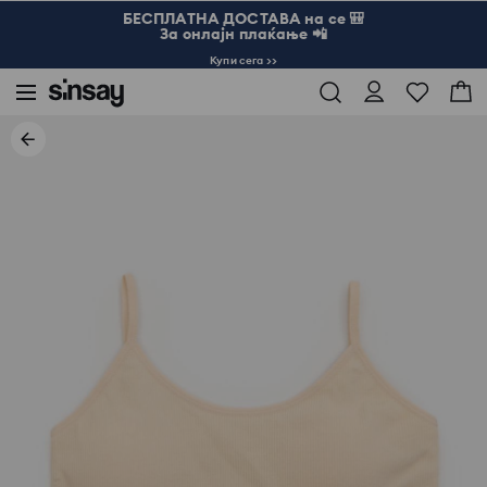
БЕСПЛАТНА ДОСТАВА на се 🎒
За онлајн плаќање 📲
Купи сега >>