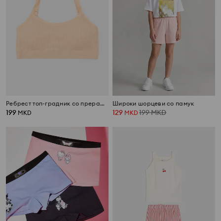
Ребрест топ-градник со прерамки
Широки шорцеви со памук
199
129
199
MKD
MKD
MKD