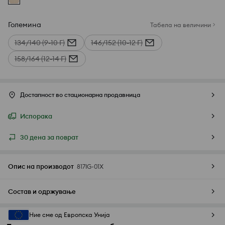
Големина
Табела на величини
134/140 (9-10 Г)
146/152 (10-12 Г)
158/164 (12-14 Г)
Достапност во стационарна продавница
Испорака
30 дена за поврат
Опис на производот
817IG-01X
Состав и одржување
Ние сме од Европска Унија