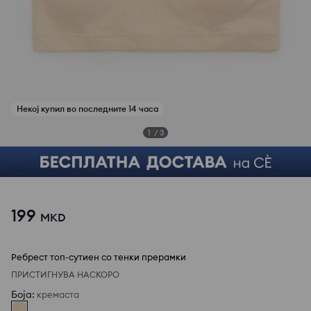
1
/
3
199
MKD
Ребрест топ-сутиен со тенки прерамки
ПРИСТИГНУВА НАСКОРО
Боја
:
кремаста