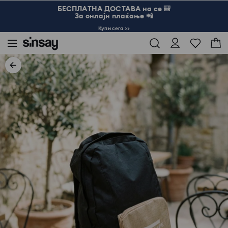
БЕСПЛАТНА ДОСТАВА на се 🎒
За онлајн плаќање 📲
Купи сега >>