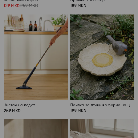
129
259
MKD
189
MKD
MKD
Чистач на подот
Поилка за птици во форма на цвет со фигура на птица
259
199
MKD
MKD