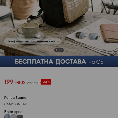
1
/
4
199
MKD
-33%
299
MKD
Ранец Batman
САМО ONLINE
Боја
:
црно