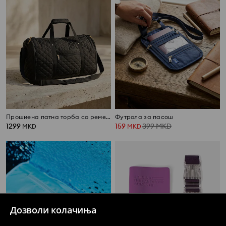
Прошиена патна торба со ремен за рамо
Футрола за пасош
1299
159
399
MKD
MKD
MKD
Дозволи колачиња