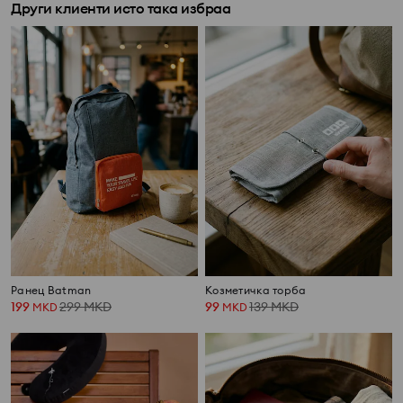
Други клиенти исто така избраа
Ранец Batman
Козметичка торба
199
299
MKD
99
139
MKD
MKD
MKD