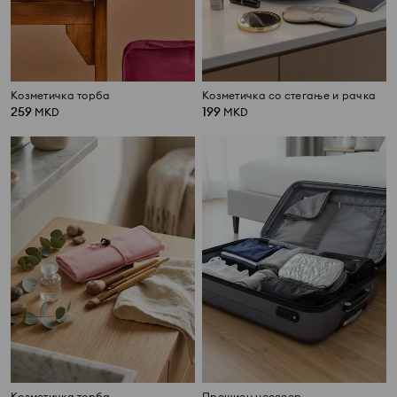
Козметичка торба
Козметичка со стегање и рачка
259
199
MKD
MKD
Козметичка торба
Прошиен несесер