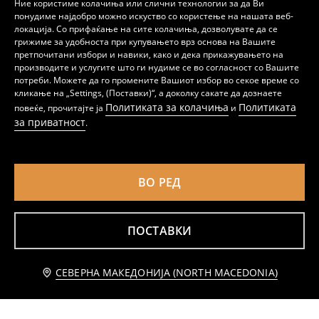
Ние користиме колачиња или слични технологии за да Ви
понудиме најдобро можно искуство со користење на нашата веб-
локација. Со прифаќање на сите колачиња, дозволувате да се
грижиме за удобноста при купувањето врз основа на Вашите
претпочитани избори и навики, како и дека прикажувањето на
производите и услугите што ги нудиме се во согласност со Вашите
потреби. Можете да го промените Вашиот избор во секое време со
Организатор за козметика
Футрола за пасош
кликање на „Settings, (Поставки)“, а доколку сакате да дознаете
199
439
MKD
99
299
MKD
MKD
MKD
Политиката за колачиња
Политиката
повеќе, прочитајте ја
и
за приватност
.
ВО РЕД
ПОСТАВКИ
СЕВЕРНА МАКЕДОНИЈА (NORTH MACEDONIA)