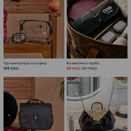
Организатори за куфер
Козметичка торба
199
99
139
MKD
MKD
MKD