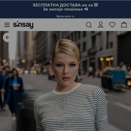
БЕСПЛАТНА ДОСТАВА на се 🎒
За онлајн плаќање 📲
Купи сега >>