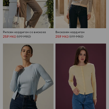
Рипсен кардиган со вискоза
Вискозен кардиган
259
599
MKD
259
599
MKD
MKD
MKD