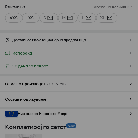
Големина
Табела на величини
XXS
XS
S
M
L
XL
Достапност во стационарна продавница
Испорака
30 дена за поврат
Опис на производот
607BS-MLC
Состав и одржување
Ние сме од Европска Унија
Комплетирај го сетот
New