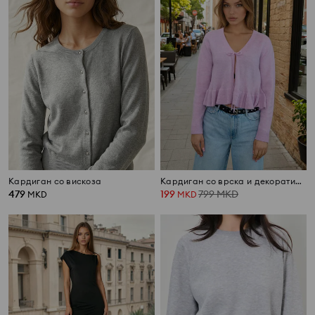
Кардиган со вискоза
Кардиган со врска и декоративни волани
479
199
799
MKD
MKD
MKD