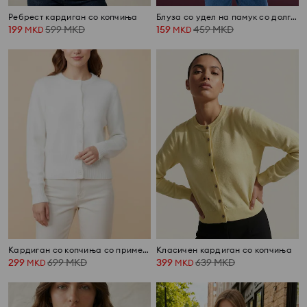
Ребрест кардиган со копчиња
Блуза со удел на памук со долг ракав
199
599
MKD
159
459
MKD
MKD
MKD
Кардиган со копчиња со примеса од волна
Класичен кардиган со копчиња
299
699
MKD
399
639
MKD
MKD
MKD