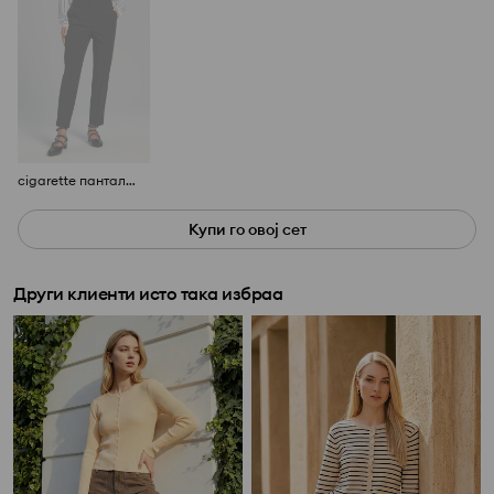
cigarette панталони
Купи го овој сет
Други клиенти исто така избраа