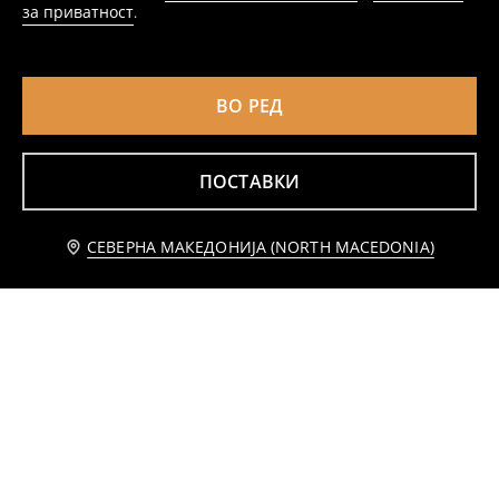
за приватност
.
ВО РЕД
ПОСТАВКИ
Додај во кошничка
СЕВЕРНА МАКЕДОНИЈА (NORTH MACEDONIA)
439 MKD
Ажурен кардиган
Жилетка со декоративни копчиња
759
799
MKD
MKD