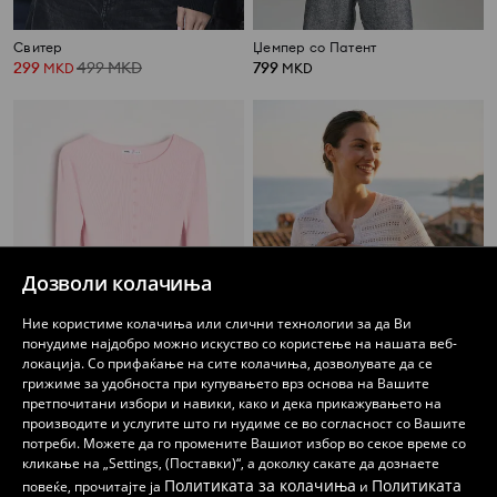
Свитер
Џемпер со Патент
299
499
MKD
799
MKD
MKD
Дозволи колачиња
Ние користиме колачиња или слични технологии за да Ви
понудиме најдобро можно искуство со користење на нашата веб-
локација. Со прифаќање на сите колачиња, дозволувате да се
грижиме за удобноста при купувањето врз основа на Вашите
претпочитани избори и навики, како и дека прикажувањето на
производите и услугите што ги нудиме се во согласност со Вашите
Рипсен кардиган со вискоза
Памучен кардиган
потреби. Можете да го промените Вашиот избор во секое време со
259
599
MKD
259
699
MKD
MKD
MKD
кликање на „Settings, (Поставки)“, а доколку сакате да дознаете
Политиката за колачиња
Политиката
повеќе, прочитајте ја
и