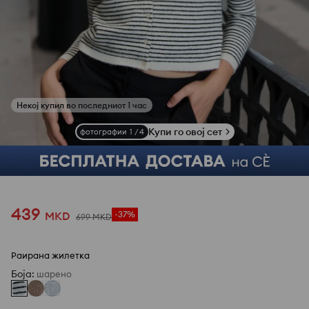
Купи го овој сет
фотографии
1
/
4
439
MKD
-37%
699
MKD
Раирана жилетка
Боја
:
шарено