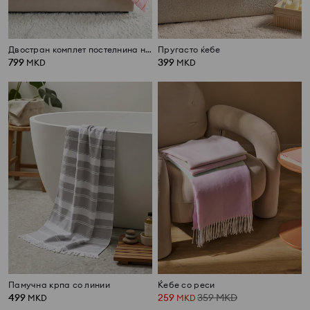
Двостран комплет постелнина на риги
Пругасто ќебе
799
399
MKD
MKD
Памучна крпа со линии
Ќебе со реси
499
259
359
MKD
MKD
MKD