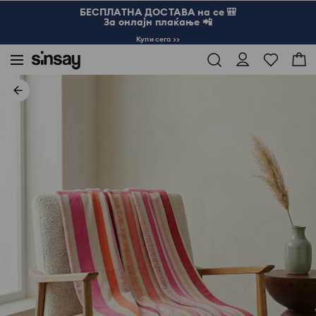
БЕСПЛАТНА ДОСТАВА на се 🎒
За онлајн плаќање 📲
Купи сега >>