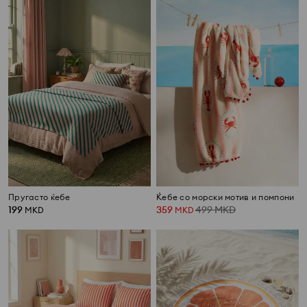
Пругасто ќебе
Ќебе со морски мотив и помпони
199
359
499
MKD
MKD
MKD