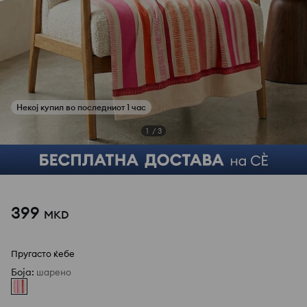
1
/
3
399
MKD
Пругасто ќебе
Боја
:
шарено