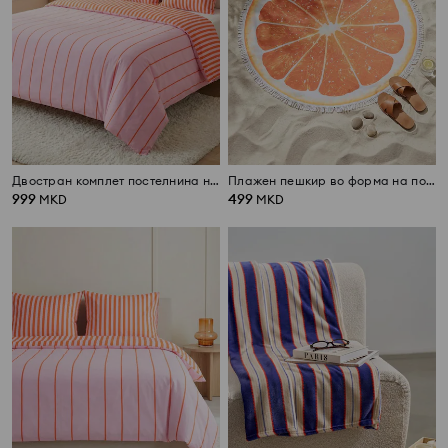
Двостран комплет постелнина на риги
Плажен пешкир во форма на портокал
999
499
MKD
MKD