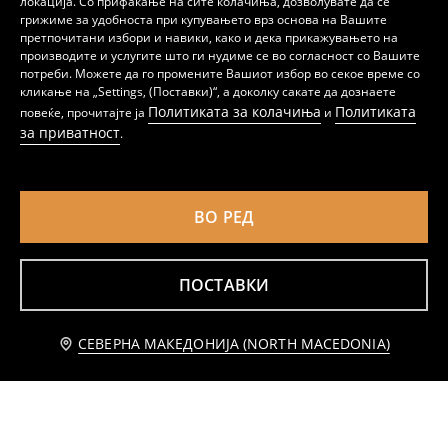
локација. Со прифаќање на сите колачиња, дозволувате да се
грижиме за удобноста при купувањето врз основа на Вашите
претпочитани избори и навики, како и дека прикажувањето на
производите и услугите што ги нудиме се во согласност со Вашите
потреби. Можете да го промените Вашиот избор во секое време со
Ќебе со ажурен раб
Ќебе со реси
кликање на „Settings, (Поставки)“, а доколку сакате да дознаете
199
499
MKD
MKD
Политиката за колачиња
Политиката
повеќе, прочитајте ја
и
за приватност
.
ВО РЕД
ПОСТАВКИ
СЕВЕРНА МАКЕДОНИЈА (NORTH MACEDONIA)
Ќebe со шарен дезен
Ќебе со мотив на панделки
459
399
MKD
MKD