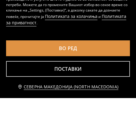
потреби. Можете да го промените Вашиот избор во секое време со
459
639
MKD
MKD
кликање на „Settings, (Поставки)“, а доколку сакате да дознаете
Политиката за колачиња
Политиката
повеќе, прочитајте ја
и
за приватност
.
ВО РЕД
ПОСТАВКИ
Известете ме
СЕВЕРНА МАКЕДОНИЈА (NORTH MACEDONIA)
Babydoll фустан
фустан Bluey
359
259
MKD
MKD