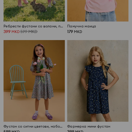
Ребрести фустани со волани, пакување од 2 парчиња
Памучна маица
399
599
MKD
179
MKD
MKD
Фустан со ситни цветови, наборен горен дел и набабрени ракави
Фармерка мини фустан
599
399
MKD
MKD