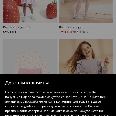
Babydoll фустан
Фустан од тул
599
179
459
MKD
MKD
MKD
Дозволи колачиња
Ние користиме колачиња или слични технологии за да Ви
понудиме најдобро можно искуство со користење на нашата веб-
локација. Со прифаќање на сите колачиња, дозволувате да се
грижиме за удобноста при купувањето врз основа на Вашите
претпочитани избори и навики, како и дека прикажувањето на
производите и услугите што ги нудиме се во согласност со Вашите
Фустан од тул
Фустан со карнери