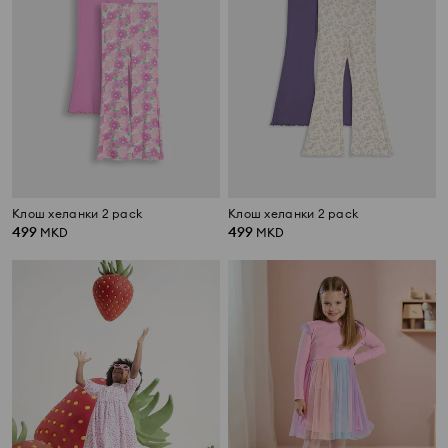
Клош хеланки 2 pack
Клош хеланки 2 pack
499
499
MKD
MKD