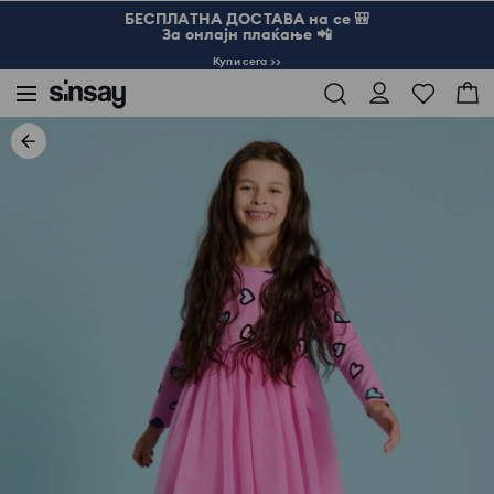
БЕСПЛАТНА ДОСТАВА на се 🎒
За онлајн плаќање 📲
Купи сега >>