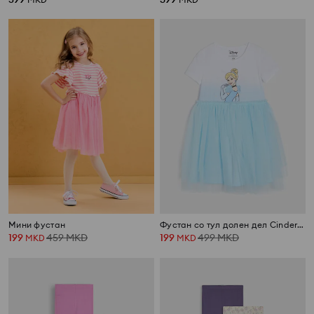
Мини фустан
Фустан со тул долен дел Cinderella
199
459
MKD
199
499
MKD
MKD
MKD