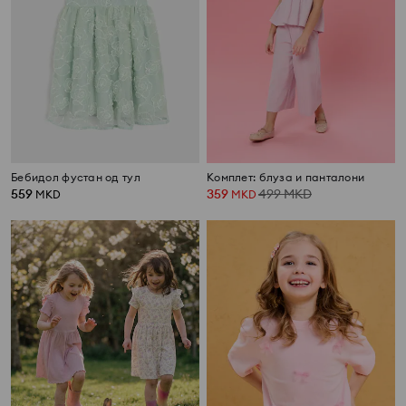
Бебидол фустан од тул
Комплет: блуза и панталони
559
359
499
MKD
MKD
MKD