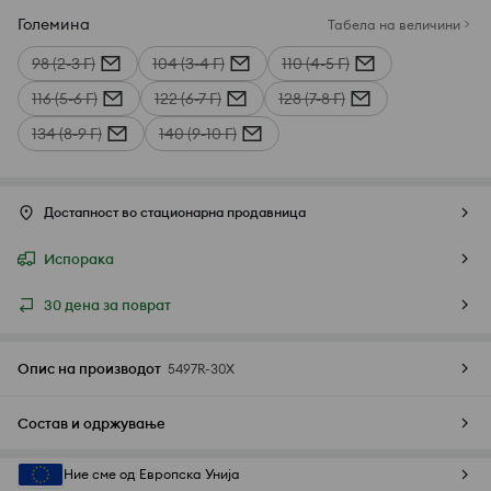
Големина
Табела на величини
98 (2-3 Г)
104 (3-4 Г)
110 (4-5 Г)
116 (5-6 Г)
122 (6-7 Г)
128 (7-8 Г)
134 (8-9 Г)
140 (9-10 Г)
Достапност во стационарна продавница
Испорака
30 дена за поврат
Опис на производот
5497R-30X
Состав и одржување
Ние сме од Европска Унија