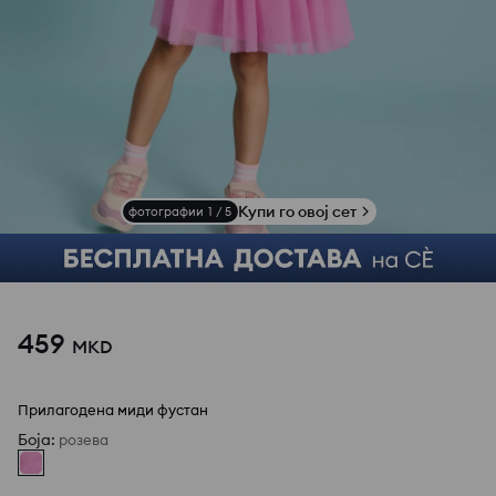
Купи го овој сет
фотографии
1
/
5
459
MKD
Прилагодена миди фустан
Боја
:
розева