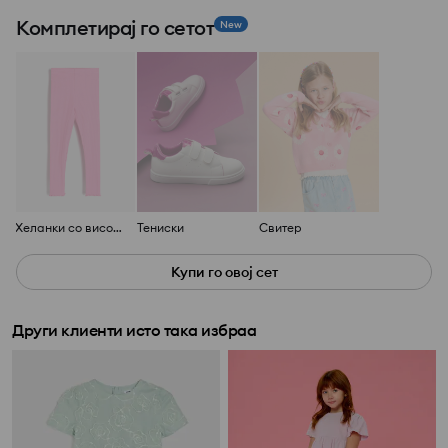
Комплетирај го сетот
New
Хеланки со висок струк
Тениски
Свитер
Купи го овој сет
Други клиенти исто така избраа