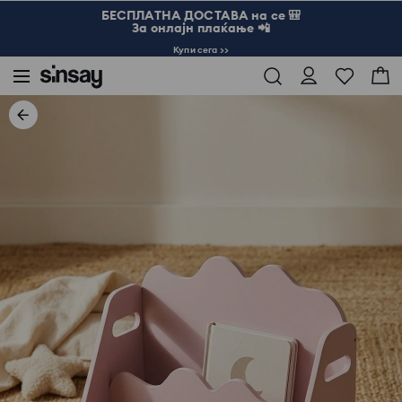
БЕСПЛАТНА ДОСТАВА на се 🎒
За онлајн плаќање 📲
Купи сега >>