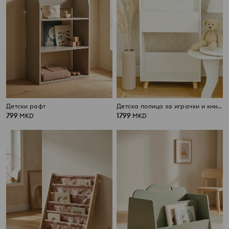
Детски рафт
Детска полица за играчки и книги
799
1799
MKD
MKD