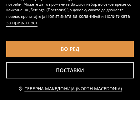
Полица во форма на куќичка
Полица за книги
потреби. Можете да го промените Вашиот избор во секое време со
799
999
MKD
MKD
кликање на „Settings, (Поставки)“, а доколку сакате да дознаете
Политиката за колачиња
Политиката
повеќе, прочитајте ја
и
за приватност
.
ВО РЕД
ПОСТАВКИ
Известете ме
СЕВЕРНА МАКЕДОНИЈА (NORTH MACEDONIA)
Двостепена полица со прачки
Сто со мотив на дакел
799
1499
MKD
MKD