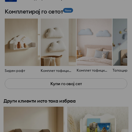
Комплетирај го сетот
New
Комплет тафицирани панели во форма на облак, 2 парчиња
Ѕиден рафт
Комплет тафицирани панели во форма на облак, 2 парчиња
Купи го овој сет
Други клиенти исто така избраа