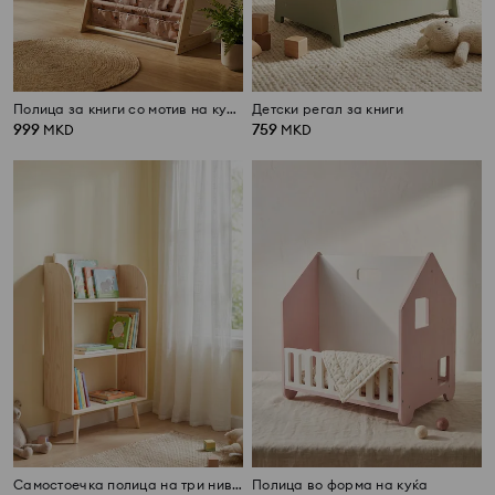
Полица за книги со мотив на кучиња
Детски регал за книги
999
759
MKD
MKD
Самостоечка полица на три нивоа со ногарки
Полица во форма на куќа