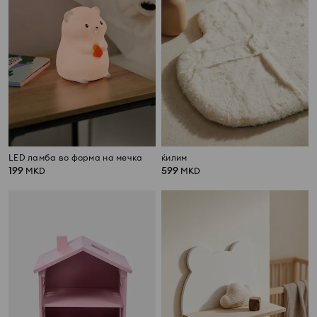
LED ламба во форма на мечка
ќилим
199
599
MKD
MKD