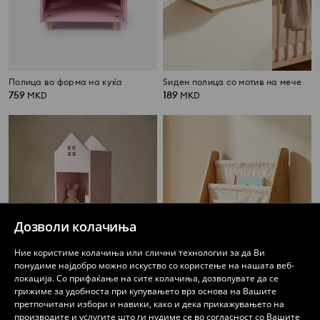
Полицa во форма на куќа
Ѕиден полица со мотив на мече
759
189
MKD
MKD
Дозволи колачиња
Ние користиме колачиња или слични технологии за да Ви
понудиме најдобро можно искуство со користење на нашата веб-
локација. Со прифаќање на сите колачиња, дозволувате да се
грижиме за удобноста при купувањето врз основа на Вашите
претпочитани избори и навики, како и дека прикажувањето на
производите и услугите што ги нудиме се во согласност со Вашите