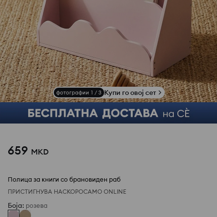
Купи го овој сет
фотографии
1
/
3
659
MKD
Полица за книги со брановиден раб
ПРИСТИГНУВА НАСКОРО
САМО ONLINE
Боја
:
розева