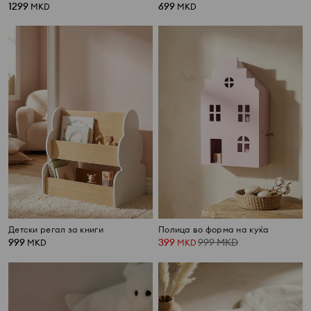
1299
699
MKD
MKD
Детски регал за книги
Полицa во форма на куќа
999
399
999
MKD
MKD
MKD