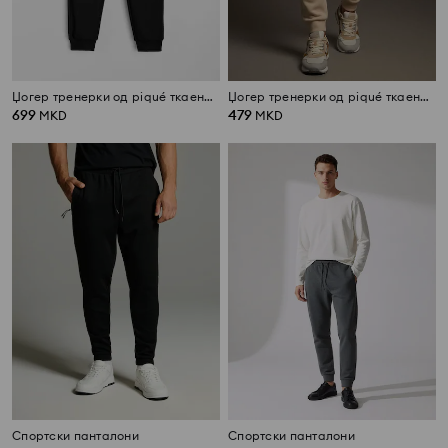
Џогер тренерки од piqué ткаенина
Џогер тренерки од piqué ткаенина
699
479
MKD
MKD
Спортски панталони
Спортски панталони