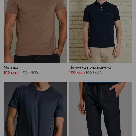
Маичка
Памучна поло маичка
159
459
MKD
159
199
MKD
MKD
MKD