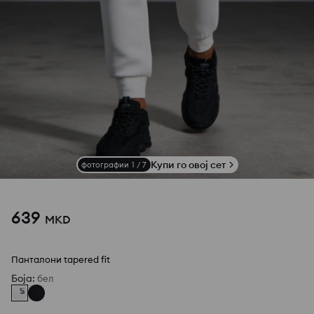
Купи го овој сет
фотографии
1
/
7
639
MKD
Панталони tapered fit
Боја
:
бел