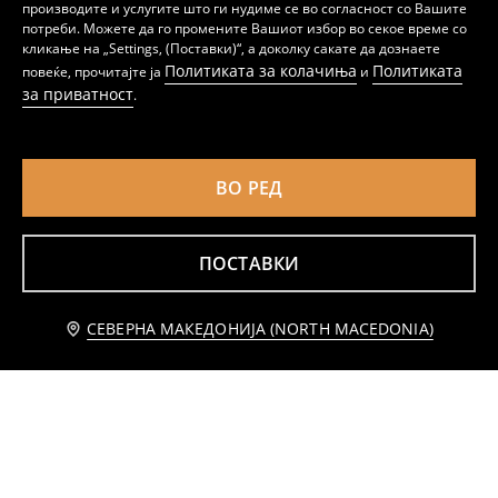
производите и услугите што ги нудиме се во согласност со Вашите
Џогер тренерки
Спортски шорцеви SNSY PERFORMANCE
359
799
MKD
399
599
MKD
потреби. Можете да го промените Вашиот избор во секое време со
MKD
MKD
кликање на „Settings, (Поставки)“, а доколку сакате да дознаете
Политиката за колачиња
Политиката
повеќе, прочитајте ја
и
за приватност
.
ВО РЕД
ПОСТАВКИ
Известете ме
СЕВЕРНА МАКЕДОНИЈА (NORTH MACEDONIA)
Шорцеви со врвки SNSY Performance
Спортска мајица SNSY PERFORMANCE
399
599
MKD
179
MKD
MKD