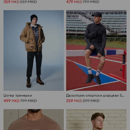
359
559
MKD
479
799
MKD
MKD
MKD
Џогер тренерки
Двослојни спортски шорцеви SNSY PERFORMANCE
499
799
MKD
259
299
MKD
MKD
MKD