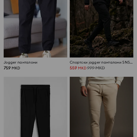
Jogger панталони
Спортски jogger панталони SNSY PERFORMANCE
759
559
999
MKD
MKD
MKD