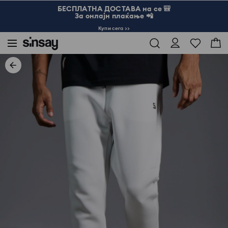
БЕСПЛАТНА ДОСТАВА на се 🎒
За онлајн плаќање 📲
Купи сега >>