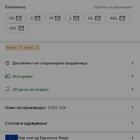
Големина
Табела на величини
XS
S
M
L
XL
XXL
3XL
Active
Basic
Достапност во стационарна продавница
Испорака
30 дена за поврат
Опис на производот
0781Z-00X
Состав и одржување
Ние сме од Европска Унија