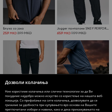
Блуза со јака
Jogger панталони SNSY PERFORMANCE
259
399
MKD
659
1199
MKD
MKD
MKD
Дозволи колачиња
Ние користиме колачиња или слични технологии за да Ви
понудиме најдобро можно искуство со користење на нашата веб-
локација. Со прифаќање на сите колачиња, дозволувате да се
грижиме за удобноста при купувањето врз основа на Вашите
претпочитани избори и навики, како и дека прикажувањето на