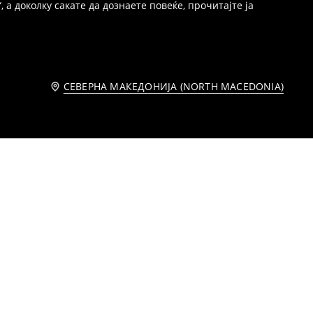
 а доколку сакате да дознаете повеќе, прочитајте ја
СЕВЕРНА МАКЕДОНИЈА (NORTH MACEDONIA)