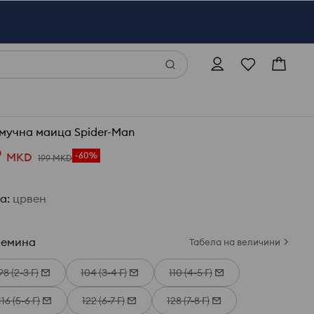
мучна маица Spider-Man
9
MKD
-60%
199
MKD
ја
:
црвен
лемина
Табела на величини
98 (2-3 Г)
104 (3-4 Г)
110 (4-5 Г)
116 (5-6 Г)
122 (6-7 Г)
128 (7-8 Г)