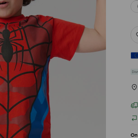
Dis
Оп