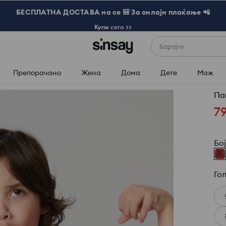
БЕСПЛАТНА ДОСТАВА на се 🎒 За онлајн плаќање 📲
Купи сега >>
Барајте
Препорачано
Жена
Дома
Дете
Маж
Па
7
Бо
Го