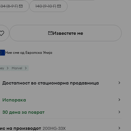
134 (8-9 Г)
140 (9-10 Г)
Известете ме
Ние сме од Европска Унија
ney
Marvel
Достапност во стационарна продавница
Испорака
30 дена за поврат
ис на производот
200HG-33X