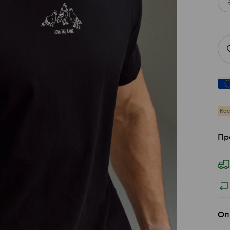
Rac
Пр
Оп