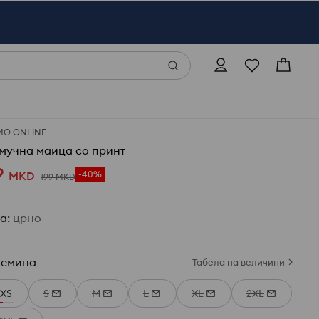
МО ONLINE
мучна маица со принт
9
MKD
-40%
199
MKD
ја
:
црно
лемина
Табела на величини
XS
S
M
L
XL
2XL