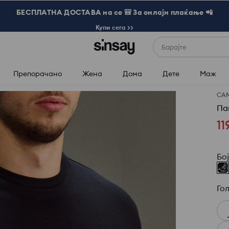
БЕСПЛАТНА ДОСТАВА на се 🎒 За онлајн плаќање 📲
Купи сега >>
Барајте
Препорачано
Жена
Дома
Дете
Маж
СА
Па
11
Бо
Го