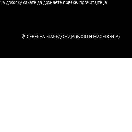
 а доколку сакате да дознаете повеќе, прочитајте ја
СЕВЕРНА МАКЕДОНИЈА (NORTH MACEDONIA)