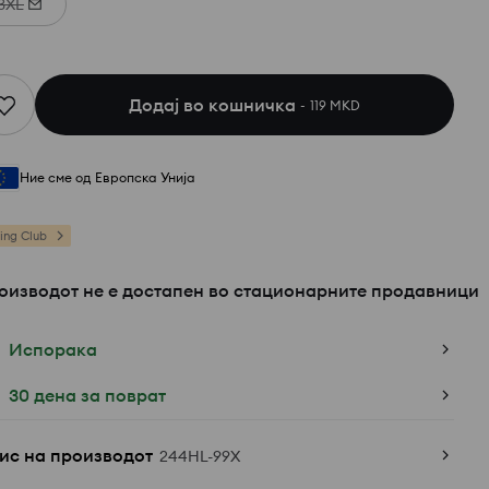
3XL
Додај во кошничка
119 MKD
Ние сме од Европска Унија
ing Club
оизводот не е достапен во стационарните продавници
Испорака
30 дена за поврат
ис на производот
244HL-99X