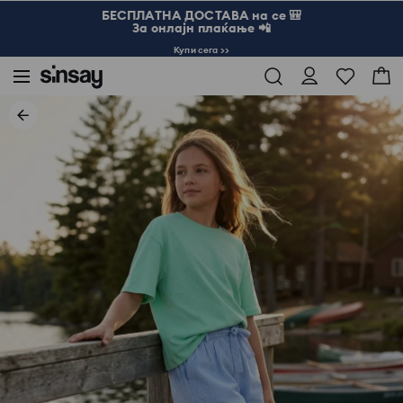
БЕСПЛАТНА ДОСТАВА на се 🎒
За онлајн плаќање 📲
Купи сега >>