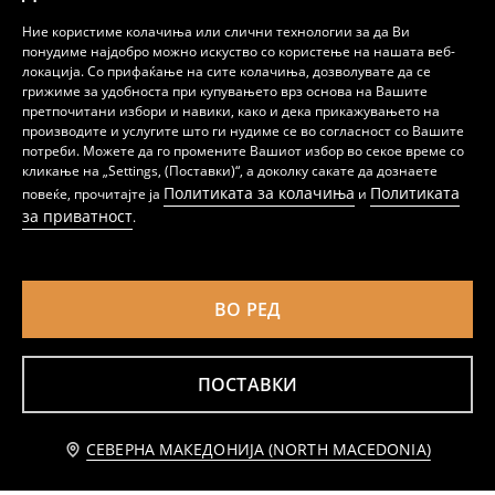
Ние користиме колачиња или слични технологии за да Ви
понудиме најдобро можно искуство со користење на нашата веб-
локација. Со прифаќање на сите колачиња, дозволувате да се
грижиме за удобноста при купувањето врз основа на Вашите
претпочитани избори и навики, како и дека прикажувањето на
производите и услугите што ги нудиме се во согласност со Вашите
Памучна маица со натпис
Памучна маица со принт
189
189
потреби. Можете да го промените Вашиот избор во секое време со
MKD
MKD
кликање на „Settings, (Поставки)“, а доколку сакате да дознаете
Политиката за колачиња
Политиката
повеќе, прочитајте ја
и
за приватност
.
ВО РЕД
ПОСТАВКИ
Известете ме
СЕВЕРНА МАКЕДОНИЈА (NORTH MACEDONIA)