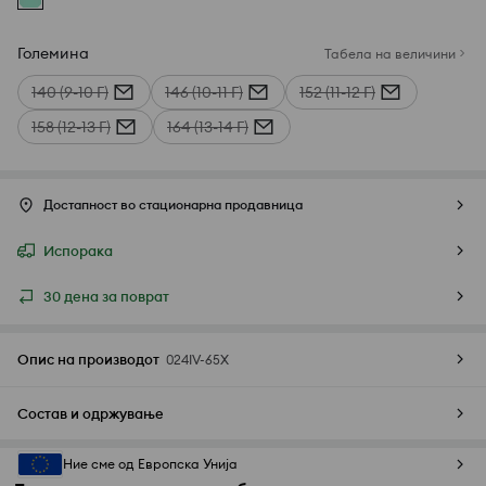
Големина
Табела на величини
140 (9-10 Г)
146 (10-11 Г)
152 (11-12 Г)
158 (12-13 Г)
164 (13-14 Г)
Достапност во стационарна продавница
Испорака
30 дена за поврат
Опис на производот
024IV-65X
Состав и одржување
Ние сме од Европска Унија