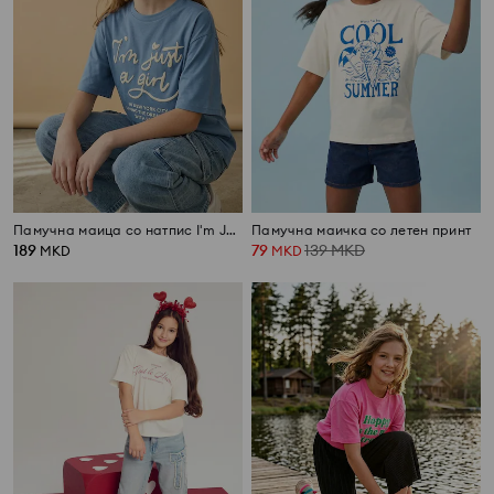
Памучна маица со натпис I'm Just a Girl
Памучна маичка со летен принт
189
79
139
MKD
MKD
MKD