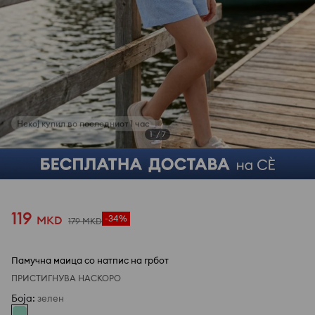
1
/
7
119
MKD
-34%
179
MKD
Памучна маица со натпис на грбот
ПРИСТИГНУВА НАСКОРО
Боја
:
зелен