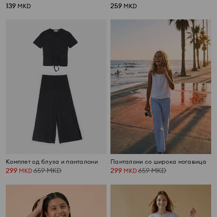
139
259
MKD
MKD
Комплет од блуза и панталони
Панталони со широка ногавица
299
659
MKD
299
659
MKD
MKD
MKD