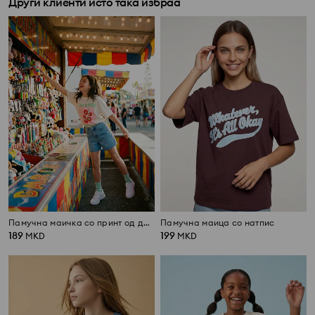
Други клиенти исто така избраа
Памучна маичка со принт од домати
Памучна маица со натпис
189
199
MKD
MKD