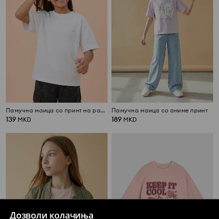
Памучна маица со принт на ракчиња
Памучна маица со аниме принт
139
189
MKD
MKD
Дозволи колачиња