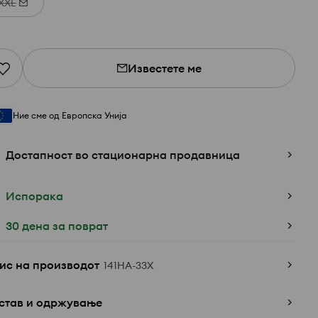
XXL
Известете ме
Ние сме од Европска Унија
Достапност во стационарна продавница
Испорака
30 дена за поврат
ис на производот
141HA-33X
став и одржување