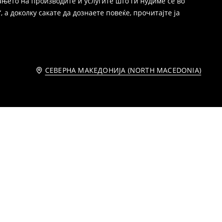
њето на производите и услугите што ги нудиме се во
 а доколку сакате да дознаете повеќе, прочитајте ја
СЕВЕРНА МАКЕДОНИЈА (NORTH MACEDONIA)