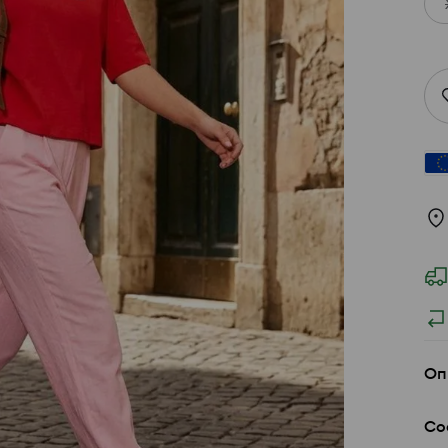
Оп
Со