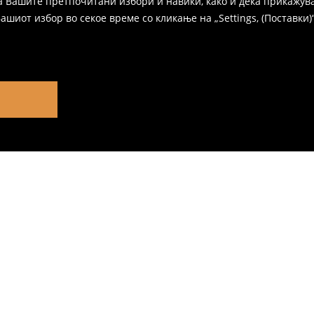
а Вашите претпочитани избори и навики, како и дека прикажува
иот избор во секое време со кликање на „Settings, (Поставки)“,