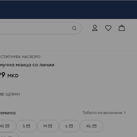
ИСТИГНУВА НАСКОРО
мучна маица со линии
99
MKD
ја
:
црвен
лемина
Табела на величини
XS
S
M
L
XL