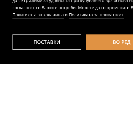
да се грижиме за удобноста при купувањето врз основа н
согласност со Вашите потреби. Можете да го промените Ваш
Политиката за колачиња
и
Политиката за приватност
.
ПОСТАВКИ
ВО РЕД