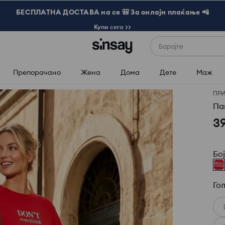
БЕСПЛАТНА ДОСТАВА на се 🎒 За онлајн плаќање 📲
Купи сега >>
Барајте
Препорачано
Жена
Дома
Дете
Маж
ПР
Па
3
Бо
Го