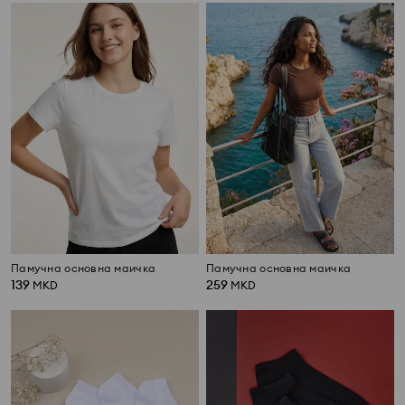
Памучна основна маичка
Памучна основна маичка
139
259
MKD
MKD