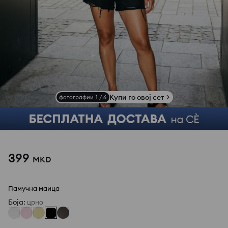
Купи го овој сет
фотографии
1
/
6
399
MKD
Памучна маица
Боја
:
црно