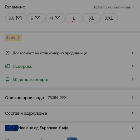
Големина
Табела на величини
XS
S
M
L
XL
XXL
Basic
Достапност во стационарна продавница
Испорака
30 дена за поврат
Опис на производот
753IN-99X
Состав и одржување
Ние сме од Европска Унија