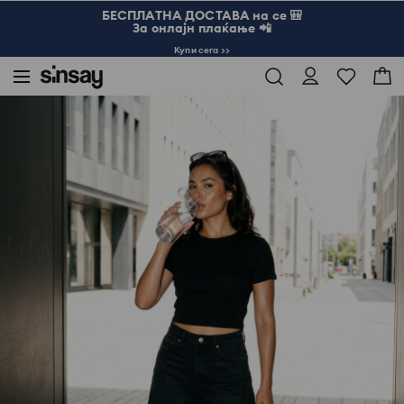
БЕСПЛАТНА ДОСТАВА на се 🎒
За онлајн плаќање 📲
Купи сега >>
Sinsay
Жена
Памучна маица