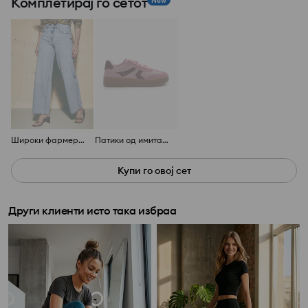
Комплетирај го сетот
New
Широки фармерки
Патики од имитација на велур
Купи го овој сет
Други клиенти исто така избраа