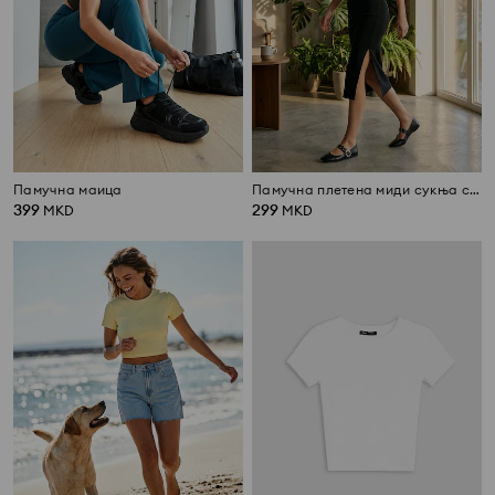
Памучна маица
Памучна плетена миди сукња со процеп
399
299
MKD
MKD