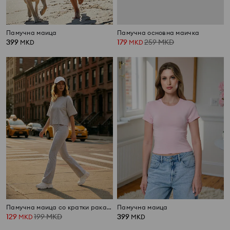
Памучна маица
Памучна основна маичка
399
179
259
MKD
MKD
MKD
Памучна маица со кратки ракави
Памучна маица
129
199
MKD
399
MKD
MKD