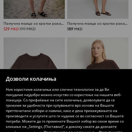
Памучна маица со кратки ракави
Памучна маица со кратки ракави
129
199
MKD
189
MKD
MKD
Дозволи колачиња
Ние користиме колачиња или слични технологии за да Ви
понудиме најдобро можно искуство со користење на нашата веб-
локација. Со прифаќање на сите колачиња, дозволувате да се
грижиме за удобноста при купувањето врз основа на Вашите
претпочитани избори и навики, како и дека прикажувањето на
производите и услугите што ги нудиме се во согласност со Вашите
потреби. Можете да го промените Вашиот избор во секое време со
Памучна основна маичка
Велур маичка со кратки ракави
кликање на „Settings, (Поставки)“, а доколку сакате да дознаете
439
479
MKD
MKD