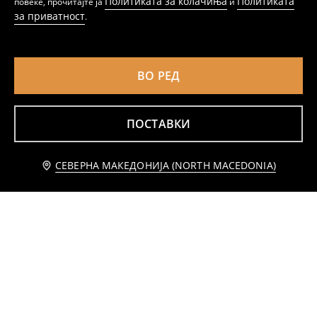
Политиката за колачиња
Политиката
повеќе, прочитајте ја
и
за приватност
.
ВО РЕД
ПОСТАВКИ
Додај во кошничка
СЕВЕРНА МАКЕДОНИЈА (NORTH MACEDONIA)
399 MKD
Памучна маичка со 3D апликации
Маичка со кратки ракави
299
459
MKD
199
459
MKD
MKD
MKD