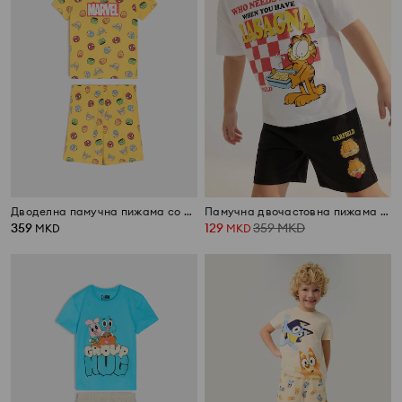
Дводелна памучна пижама со принт Marvel
Памучна двочастовна пижама со принт Garfield
359
129
359
MKD
MKD
MKD