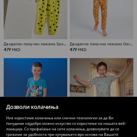
Дводелен памучен пижама SpongeBob
Дводелна памучна пижама Garfield
479
479
MKD
MKD
Дозволи колачиња
Ние користиме колачиња или слични технологии за да Ви
понудиме најдобро можно искуство со користење на нашата веб-
локација. Со прифаќање на сите колачиња, дозволувате да се
грижиме за удобноста при купувањето врз основа на Вашите