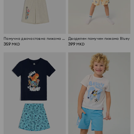
Памучна двочастовна пижама со принт The Amazing World Of Gumball
Дводелен памучен пижама Bluey
359
399
MKD
MKD