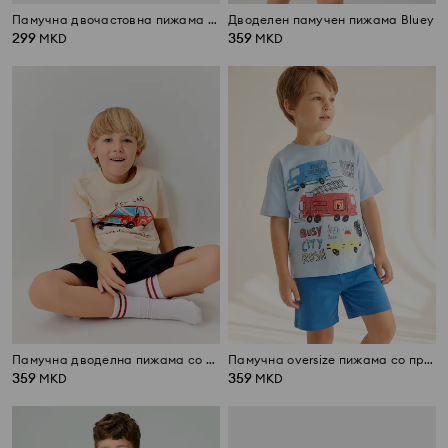
Памучна двочастовна пижама со принт PAW Patrol
Дводелен памучен пижама Bluey
299
359
MKD
MKD
Памучна дводелна пижама со печат на автомобил
Памучна oversize пижама со принт
359
359
MKD
MKD