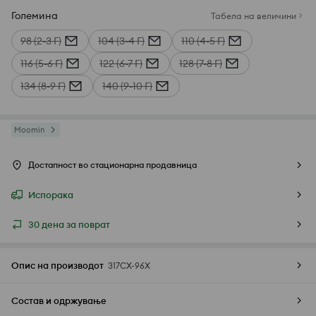
Големина
Табела на величини
98 (2-3 Г)
104 (3-4 Г)
110 (4-5 Г)
116 (5-6 Г)
122 (6-7 Г)
128 (7-8 Г)
134 (8-9 Г)
140 (9-10 Г)
Moomin
Достапност во стационарна продавница
Испорака
30 дена за поврат
Опис на производот
317CX-96X
Состав и одржување