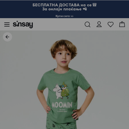
БЕСПЛАТНА ДОСТАВА на се 🎒
За онлајн плаќање 📲
Купи сега >>