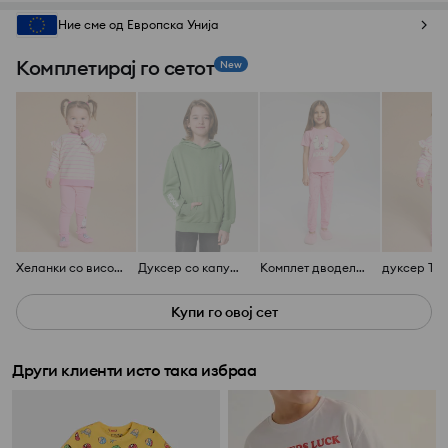
Ние сме од Европска Унија
Комплетирај го сетот
New
Хеланки со висок струк The Moomins
Дуксер со капуљача The Moomins
Комплет дводелни пижами The Moomins
Купи го овој сет
Други клиенти исто така избраа