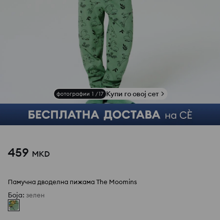
Купи го овој сет
фотографии
1
/
17
459
MKD
Памучна дводелна пижама The Moomins
Боја
:
зелен