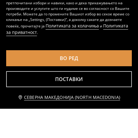
претпочитани избори и навики, како и дека прикажувањето на
производите и услугите што ги нудиме се во согласност со Вашите
Дводелна памучна пижама Sonic the Hedgehog
Дводелна памучна пижама
потреби. Можете да го промените Вашиот избор во секое време со
359
299
MKD
MKD
кликање на „Settings, (Поставки)“, а доколку сакате да дознаете
Политиката за колачиња
Политиката
повеќе, прочитајте ја
и
за приватност
.
ВО РЕД
ПОСТАВКИ
Известете ме
СЕВЕРНА МАКЕДОНИЈА (NORTH MACEDONIA)
Комплет дводелни пижами
Памучна дводелна пижама со мечиња
299
359
MKD
MKD