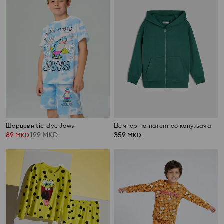
Шорцеви tie-dye Jaws
Џемпер на патент со капуљача
89
199
MKD
359
MKD
MKD