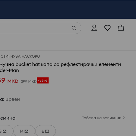
ИСТИГНУВА НАСКОРО
мучна bucket hat капа со рефлектирачки елементи
ider-Man
59
MKD
-35%
399
MKD
ја
:
црвен
лемина
Табела на величини
S
M
L