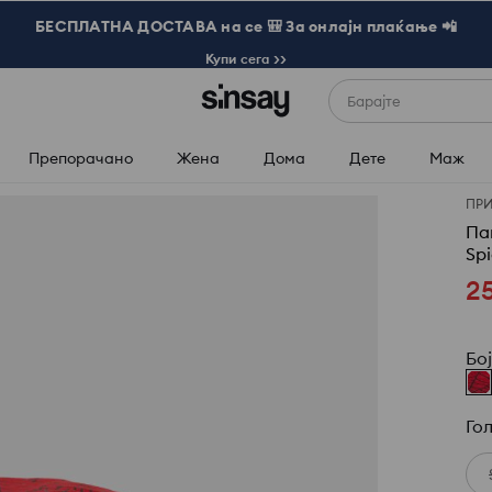
БЕСПЛАТНА ДОСТАВА на се 🎒 За онлајн плаќање 📲
Купи сега >>
Барајте
Препорачано
Жена
Дома
Дете
Маж
ПР
Па
Sp
2
Бо
Го