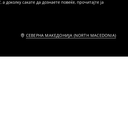
 а доколку сакате да дознаете повеќе, прочитајте ја
СЕВЕРНА МАКЕДОНИЈА (NORTH MACEDONIA)