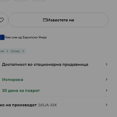
Известете ме
Ние сме од Европска Унија
vel
Disney
Достапност во стационарна продавница
Испорака
30 дена за поврат
ис на производот
265JA-33X