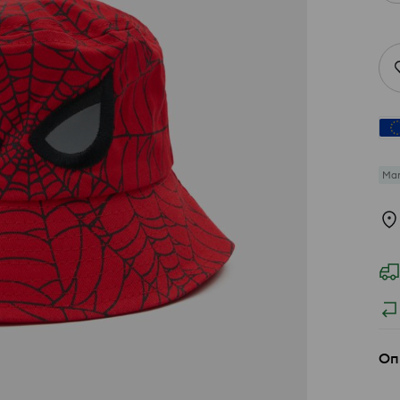
Mar
Оп