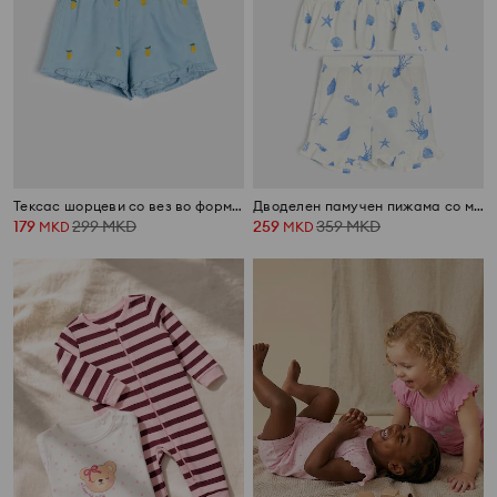
Тексас шорцеви со вез во форма на лимони
Дводелен памучен пижама со морски мотив
179
299
MKD
259
359
MKD
MKD
MKD