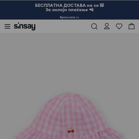
БЕСПЛАТНА ДОСТАВА на се 🎒
За онлајн плаќање 📲
Купи сега >>