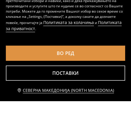
претпочитани избори и навики, како и дека прикажувањето на
производите и услугите што ги нудиме се во согласност со Вашите
потреби. Можете да го промените Вашиот избор во секое време со
кликање на „Settings, (Поставки)“, а доколку сакате да дознаете
Политиката за колачиња
Политиката
повеќе, прочитајте ја
и
за приватност
Ребреста капа со 3D ушиња
Шапка со помпон Beetlejuice
.
199
199
MKD
MKD
ВО РЕД
ПОСТАВКИ
Известете ме
СЕВЕРНА МАКЕДОНИЈА (NORTH MACEDONIA)
Чорапи со волани 3 pack
Ажурни дводелни пижами со вискоза и извезено срце