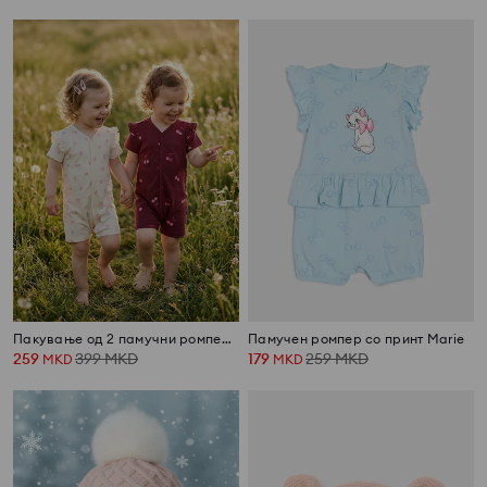
Пакување од 2 памучни ромперa со принт
Памучен ромпер со принт Marie
259
399
MKD
179
259
MKD
MKD
MKD