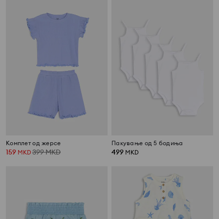
Комплет од жерсе
Пакување од 5 бодиња
159
399
MKD
499
MKD
MKD