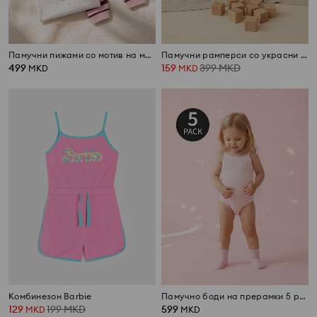
Памучни пижами со мотив на меченце 2 pack
Памучни рамперси со украсни волани 2 pack
499
159
399
MKD
MKD
MKD
Комбинезон Barbie
Памучно боди на прерамки 5 pack
129
199
MKD
599
MKD
MKD