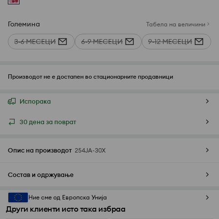
Големина
Табела на величини
3-6 МЕСЕЦИ
6-9 МЕСЕЦИ
9-12 МЕСЕЦИ
Производот не е достапен во стационарните продавници
Испорака
30 дена за поврат
Опис на производот
254JA-30X
Состав и одржување
Ние сме од Европска Унија
Други клиенти исто така избраа