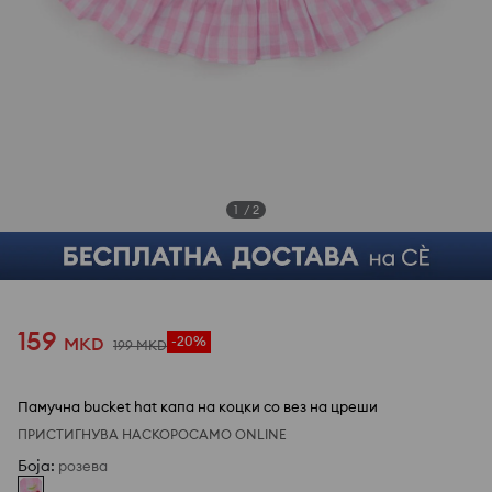
1
/
2
159
MKD
-20%
199
MKD
Памучна bucket hat капа на коцки со вез на цреши
ПРИСТИГНУВА НАСКОРО
САМО ONLINE
Боја
:
розева