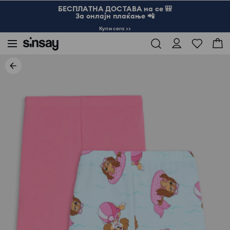
БЕСПЛАТНА ДОСТАВА на се 🎒
За онлајн плаќање 📲
Купи сега >>