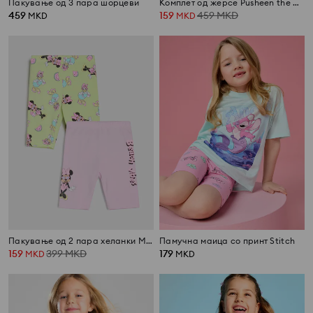
Пакување од 3 пара шорцеви
Комплет од жерсе Pusheen the Cat
459
159
459
MKD
MKD
MKD
Пакување од 2 пара хеланки Minnie Mouse
Памучна маица со принт Stitch
159
399
MKD
179
MKD
MKD