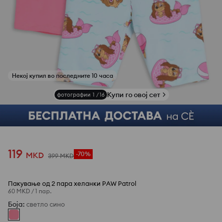
Купи го овој сет
фотографии
1
/
16
Некој купил во последните 10 часа
119
MKD
-70%
399
MKD
Пакување од 2 пара хеланки PAW Patrol
60 MKD
/
1 пар.
Боја
:
светло сино