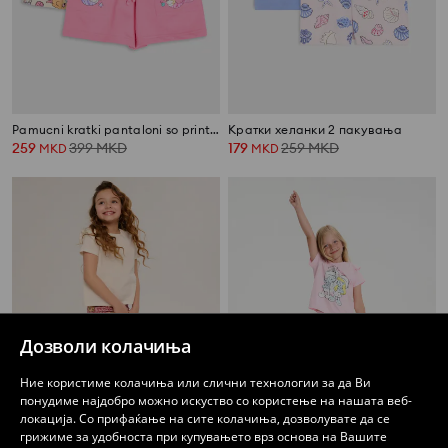
Pamucni kratki pantaloni so print 2 pack PAW Patrol
Кратки хеланки 2 пакувања
259
399
MKD
179
259
MKD
MKD
MKD
Дозволи колачиња
Ние користиме колачиња или слични технологии за да Ви
понудиме најдобро можно искуство со користење на нашата веб-
локација. Со прифаќање на сите колачиња, дозволувате да се
грижиме за удобноста при купувањето врз основа на Вашите