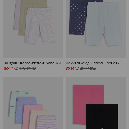
Памучни велосипедски хеланки 3 pack
Пакување од 2 пара шорцеви
159
499
MKD
99
299
MKD
MKD
MKD