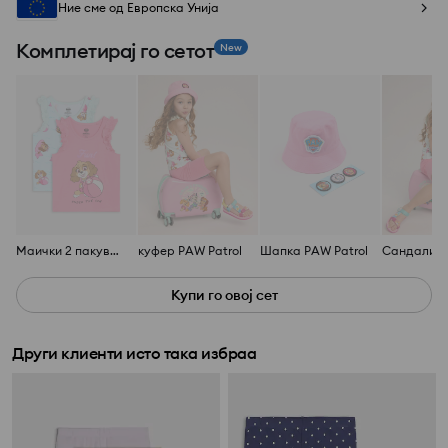
Ние сме од Европска Унија
Комплетирај го сетот
New
Маички 2 пакување PAW Patrol
куфер PAW Patrol
Шапка PAW Patrol
Купи го овој сет
Други клиенти исто така избраа