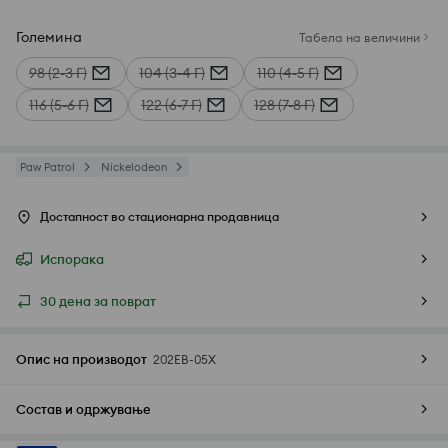
Големина
Табела на величини
98 (2-3 Г)
104 (3-4 Г)
110 (4-5 Г)
116 (5-6 Г)
122 (6-7 Г)
128 (7-8 Г)
Paw Patrol
Nickelodeon
Достапност во стационарна продавница
Испорака
30 дена за поврат
Опис на производот
202EB-05X
Состав и одржување