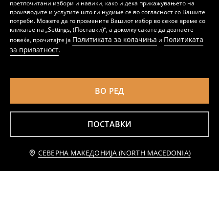
претпочитани избори и навики, како и дека прикажувањето на
Хеланки The Lion King
Кратки хеланки The Smurfs
производите и услугите што ги нудиме се во согласност со Вашите
69
179
MKD
179
потреби. Можете да го промените Вашиот избор во секое време со
MKD
MKD
кликање на „Settings, (Поставки)“, а доколку сакате да дознаете
Политиката за колачиња
Политиката
повеќе, прочитајте ја
и
за приватност
.
ВО РЕД
ПОСТАВКИ
Известете ме
СЕВЕРНА МАКЕДОНИЈА (NORTH MACEDONIA)
Кратки хеланки 2 пакувања
Пакување од 2 пара шорцеви Disney Princess
129
299
MKD
399
MKD
MKD