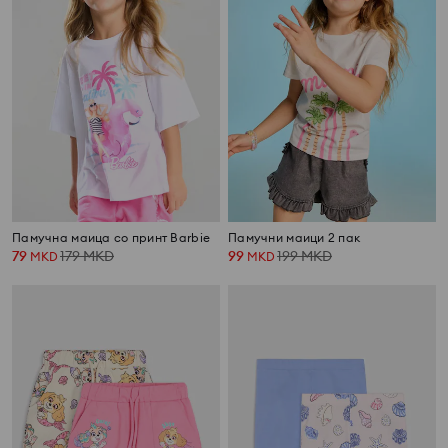
Памучна маица со принт Barbie
Памучни маици 2 пак
79
179
MKD
99
199
MKD
MKD
MKD