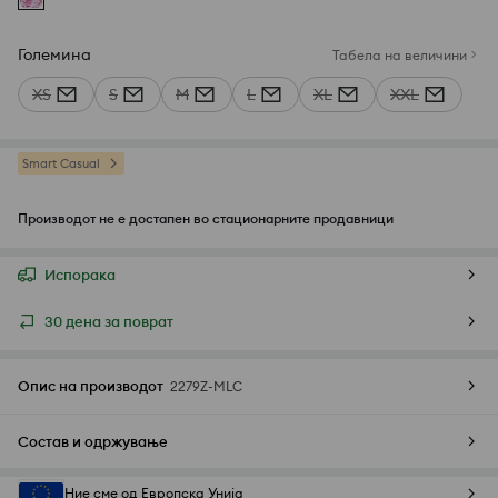
Големина
Табела на величини
XS
S
M
L
XL
XXL
Smart Casual
Производот не е достапен во стационарните продавници
Испорака
30 дена за поврат
Опис на производот
2279Z-MLC
Состав и одржување
Ние сме од Европска Унија