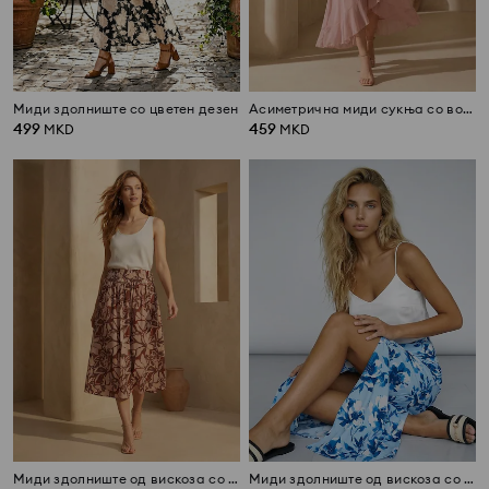
Миди здолниште со цветен дезен
Асиметрична миди сукња со волани
499
459
MKD
MKD
Миди здолниште од вискоза со цветен дезен
Миди здолниште од вискоза со цветен дезен