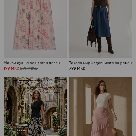
Макси сукња со цветен дезен
Тексас миди здолниште со ремен
199
599
MKD
799
MKD
MKD