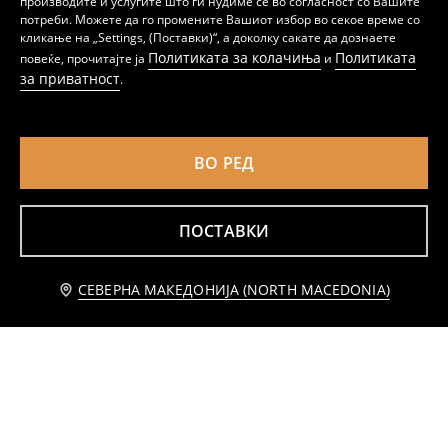
производите и услугите што ги нудиме се во согласност со Вашите
Миди фустан со плисета и примес на вискоза
Миди здолниште со асиметричен карнер на риги
потреби. Можете да го промените Вашиот избор во секое време со
799
299
699
MKD
MKD
MKD
кликање на „Settings, (Поставки)“, а доколку сакате да дознаете
Политиката за колачиња
Политиката
повеќе, прочитајте ја
и
за приватност
.
ВО РЕД
ПОСТАВКИ
СЕВЕРНА МАКЕДОНИЈА (NORTH MACEDONIA)
Разлеано памучно миди здолниште со цветен дезен
Миди здолниште од вискоза со асиметричен раб со цветен дезен
699
299
699
MKD
MKD
MKD