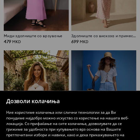
Миди здолниште со врзување
Здолниште со вискоза и примес од лен со цветен дезен
479
699
MKD
MKD
Дозволи колачиња
Ние користиме колачиња или слични технологии за да Ви
понудиме најдобро можно искуство со користење на нашата веб-
локација. Со прифаќање на сите колачиња, дозволувате да се
грижиме за удобноста при купувањето врз основа на Вашите
претпочитани избори и навики, како и дека прикажувањето на