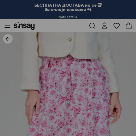
БЕСПЛАТНА ДОСТАВА на се 🎒
За онлајн плаќање 📲
Купи сега >>