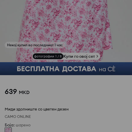
Купи го овој сет
фотографии
1
/
8
639
MKD
Миди здолниште со цветен дезен
САМО ONLINE
Боја
:
шарено