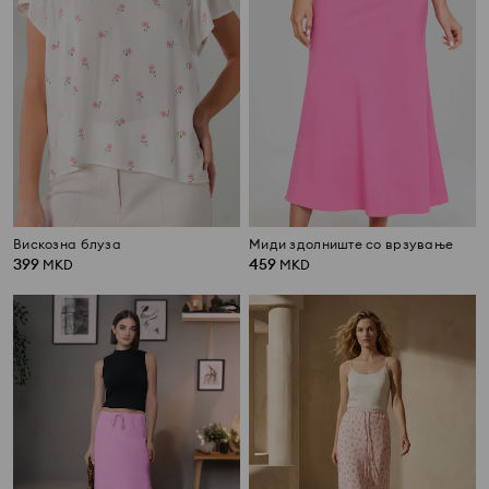
Вискозна блуза
Миди здолниште со врзување
399
459
MKD
MKD