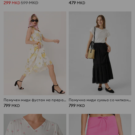
299
599
MKD
479
MKD
MKD
Памучен миди фустан на прерамки со набори
Памучна миди сукња со чипкани елементи
799
799
MKD
MKD