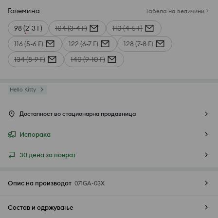
Големина
Табела на величини
98 (2-3 Г)
104 (3-4 Г)
110 (4-5 Г)
116 (5-6 Г)
122 (6-7 Г)
128 (7-8 Г)
134 (8-9 Г)
140 (9-10 Г)
Hello Kitty
Достапност во стационарна продавница
Испорака
30 дена за поврат
Опис на производот
071GA-03X
Состав и одржување