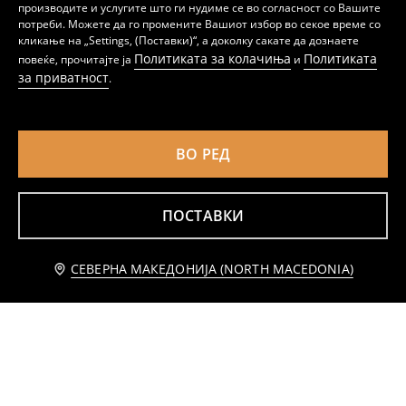
производите и услугите што ги нудиме се во согласност со Вашите
потреби. Можете да го промените Вашиот избор во секое време со
Памучни маички со отпечаток Hello Kitty and Friends 4 pack Hello Kitty and Friends
Памучна маица со принт Hello Kitty
кликање на „Settings, (Поставки)“, а доколку сакате да дознаете
639
139
199
MKD
MKD
MKD
Политиката за колачиња
Политиката
повеќе, прочитајте ја
и
за приватност
.
ВО РЕД
ПОСТАВКИ
Додај во кошничка
СЕВЕРНА МАКЕДОНИЈА (NORTH MACEDONIA)
149 MKD
Маичка The Lion King
Памучна маица со принт Cinnamoroll
179
199
MKD
MKD