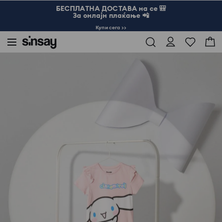
БЕСПЛАТНА ДОСТАВА на се 🎒
За онлајн плаќање 📲
Купи сега >>
Sinsay
Дете
Девојче 3-10
Мајица Hello Kitty