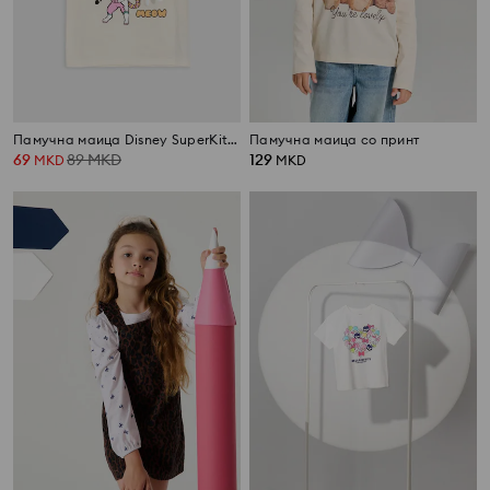
Памучна маица Disney SuperKitties
Памучна маица со принт
69
89
MKD
129
MKD
MKD