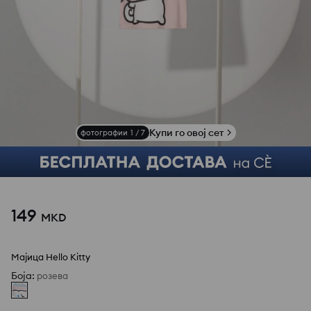
Купи го овој сет
фотографии
1
/
7
149
MKD
Мајица Hello Kitty
Боја
:
розева