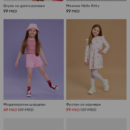
Блуза со долги ракави
Маичка Hello Kitty
99
99
MKD
MKD
Моделирачки шорцеви
Фустан со карнери
69
139
MKD
99
139
MKD
MKD
MKD