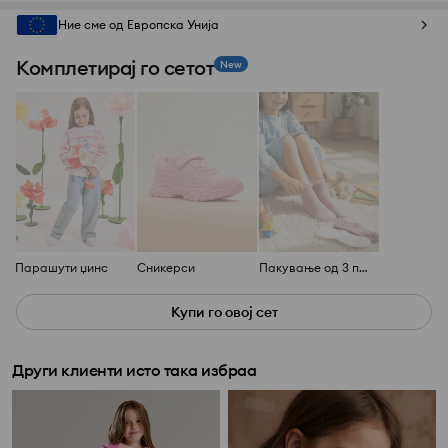
Ние сме од Европска Унија
Комплетирај го сетот
New
Парашути џинс
Сникерси
Пакување од 3 пара чорапи
Купи го овој сет
Други клиенти исто така избраа