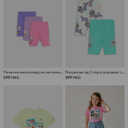
Памучни велосипедски хеланки 3 pack K-Pop Demon Hunters
Пакување од 2 пара шорцеви L.O.L Surprise
599
399
MKD
MKD