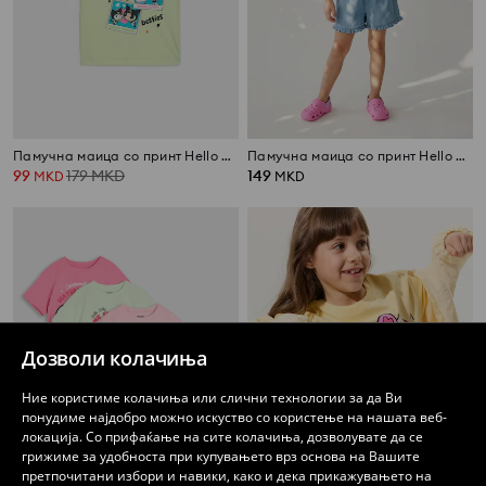
Памучна маица со принт Hello Kitty and Friends x Powerpuff Girls
Памучна маица со принт Hello Kitty and Friends x Powerpuff Girls
99
179
MKD
149
MKD
MKD
Дозволи колачиња
Ние користиме колачиња или слични технологии за да Ви
понудиме најдобро можно искуство со користење на нашата веб-
локација. Со прифаќање на сите колачиња, дозволувате да се
грижиме за удобноста при купувањето врз основа на Вашите
претпочитани избори и навики, како и дека прикажувањето на