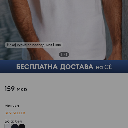
1
/
5
159
MKD
Маичка
BESTSELLER
Боја
:
бел