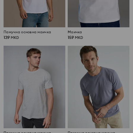
Памучна основна маичка
Маичка
139
159
MKD
MKD
Памучна основна маичка
Памучна основна маичка