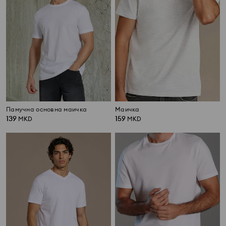
Памучна основна маичка
Маичка
139
159
MKD
MKD