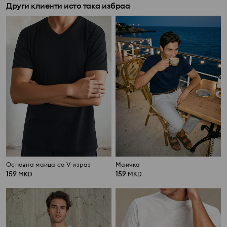
Други клиенти исто така избраа
Основна маица со V-израз
Маичка
159
159
MKD
MKD