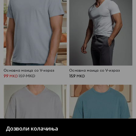
Основна маица со V-израз
Основна маица со V-израз
99
159
MKD
159
MKD
MKD
Дозволи колачиња