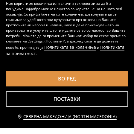
Ние користиме колачиња или слични технологии за да Ви
понудиме најдобро можно искуство со користење на нашата веб-
локација. Со прифаќање на сите колачиња, дозволувате да се
грижиме за удобноста при купувањето врз основа на Вашите
претпочитани избори и навики, како и дека прикажувањето на
производите и услугите што ги нудиме се во согласност со Вашите
потреби. Можете да го промените Вашиот избор во секое време со
Маичка со V-израз
Маица без принт
кликање на „Settings, (Поставки)“, а доколку сакате да дознаете
129
99
159
MKD
MKD
MKD
Политиката за колачиња
Политиката
повеќе, прочитајте ја
и
за приватност
.
ВО РЕД
ПОСТАВКИ
СЕВЕРНА МАКЕДОНИЈА (NORTH MACEDONIA)