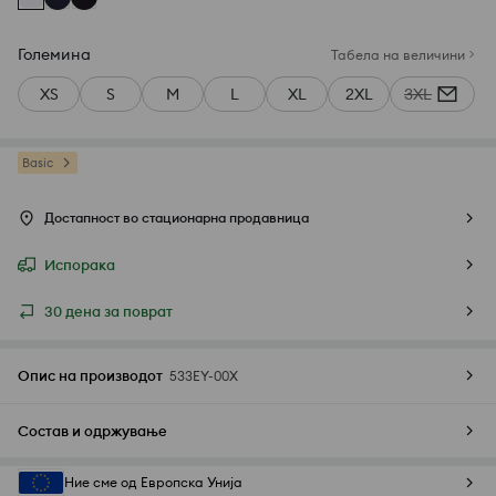
Големина
Табела на величини
XS
S
M
L
XL
2XL
3XL
Basic
Достапност во стационарна продавница
Испорака
30 дена за поврат
Опис на производот
533EY-00X
Состав и одржување
Ние сме од Европска Унија