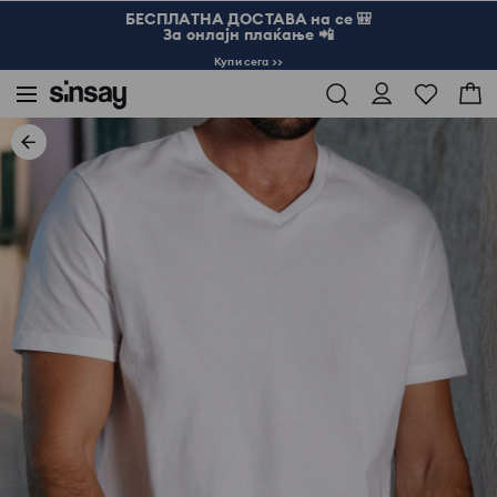
БЕСПЛАТНА ДОСТАВА на се 🎒
За онлајн плаќање 📲
Купи сега >>