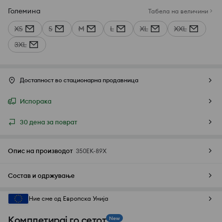
Големина
Табела на величини
XS
S
M
L
XL
XXL
3XL
Достапност во стационарна продавница
Испорака
30 дена за поврат
Опис на производот
350EK-89X
Состав и одржување
Ние сме од Европска Унија
Комплетирај го сетот
New