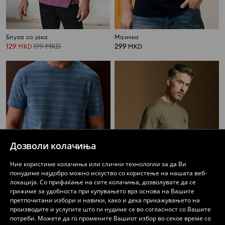
Блуза со јака
Маичка
129
199
MKD
299
MKD
MKD
Дозволи колачиња
Ние користиме колачиња или слични технологии за да Ви
понудиме најдобро можно искуство со користење на нашата веб-
локација. Со прифаќање на сите колачиња, дозволувате да се
грижиме за удобноста при купувањето врз основа на Вашите
претпочитани избори и навики, како и дека прикажувањето на
Памучна маица со линии
Блуза со јака
производите и услугите што ги нудиме се во согласност со Вашите
399
159
299
MKD
потреби. Можете да го промените Вашиот избор во секое време со
MKD
MKD