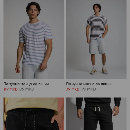
Памучна маица со линии
Памучна маица со линии
119
199
MKD
79
199
MKD
MKD
MKD