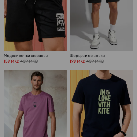
Моделирачки шорцеви
Шорцеви со врвка
159
439
MKD
199
439
MKD
MKD
MKD