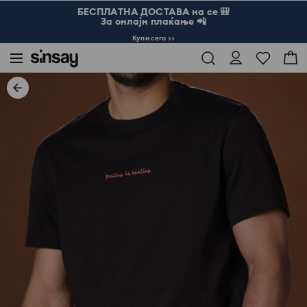
БЕСПЛАТНА ДОСТАВА на се 🎒
За онлајн плаќање 📲
Купи сега >>