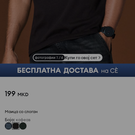
Купи го овој сет
фотографии
1
/
6
199
MKD
Маица со слоган
Боја
:
кафеав