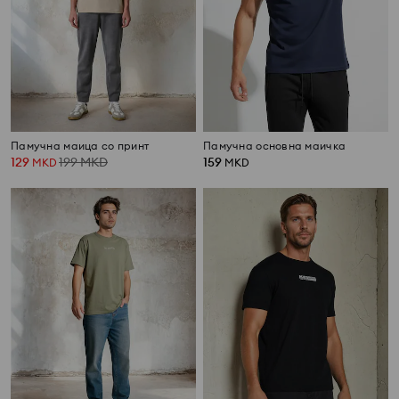
Памучна маица со принт
Памучна основна маичка
129
199
MKD
159
MKD
MKD