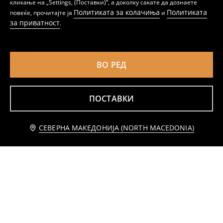
кликање на „Settings, (Поставки)“, а доколку сакате да дознаете
Политиката за колачиња
Политиката
повеќе, прочитајте ја
и
за приватност
.
ВО РЕД
ПОСТАВКИ
Известете ме
СЕВЕРНА МАКЕДОНИЈА (NORTH MACEDONIA)
Маица со принт
Маица со принт
199
99
299
MKD
MKD
MKD