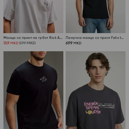
Маица со принт на грбот Rick & Morty
Памучна маица со принт Felix the Cat
159
599
MKD
699
MKD
MKD