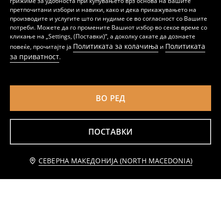
грижиме за удобноста при купувањето врз основа на Вашите
претпочитани избори и навики, како и дека прикажувањето на
производите и услугите што ги нудиме се во согласност со Вашите
Маичка Hot Wheels
Памучна маица со принт на грбот SmileyWorld®
потреби. Можете да го промените Вашиот избор во секое време со
459
459
MKD
MKD
кликање на „Settings, (Поставки)“, а доколку сакате да дознаете
Политиката за колачиња
Политиката
повеќе, прочитајте ја
и
за приватност
.
ВО РЕД
ПОСТАВКИ
Додај во кошничка
СЕВЕРНА МАКЕДОНИЈА (NORTH MACEDONIA)
399 MKD
Памучна маица со кратки ракави
Памучна маица comfort fit со принт Pink Floyd
319
599
MKD
MKD