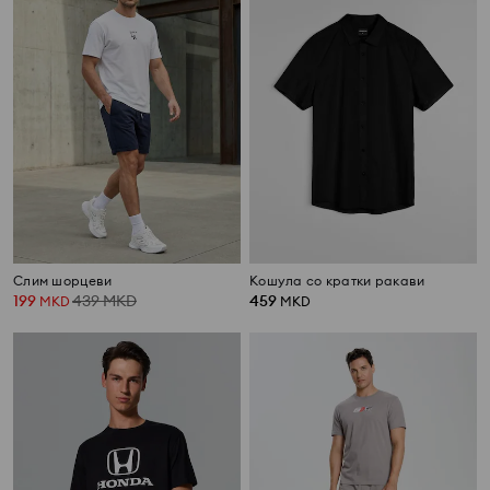
Слим шорцеви
Кошула со кратки ракави
199
439
MKD
459
MKD
MKD