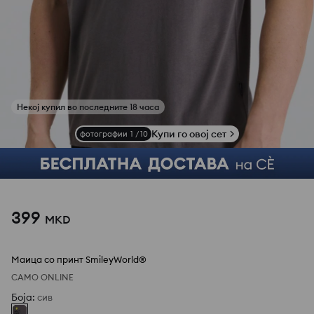
Купи го овој сет
фотографии
1
/
10
399
MKD
Маица со принт SmileyWorld®
САМО ONLINE
Боја
:
сив