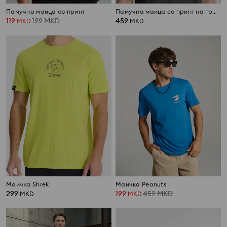
Памучна маица со принт
Памучна маица со принт на грбот SmileyWorld®
119
199
MKD
459
MKD
MKD
Маичка Shrek
Маичка Peanuts
299
199
459
MKD
MKD
MKD