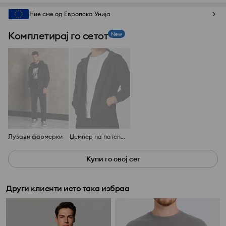
Ние сме од Европска Унија
Комплетирај го сетот
New
Лузави фармерки
Џемпер на патент со капуљача
Купи го овој сет
Други клиенти исто така избраа