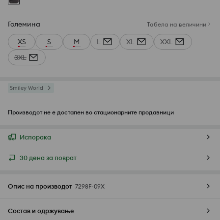
Големина
Табела на величини
XS
S
M
L
XL
XXL
3XL
Smiley World
Производот не е достапен во стационарните продавници
Испорака
30 дена за поврат
Опис на производот
7298F-09X
Состав и одржување