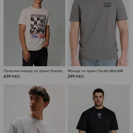
Памучна маица со принт Honda
Маица со принт SmileyWorld®
639
299
MKD
MKD