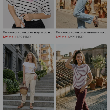
Памучна маичка на пруги со натпис Palm Beach California
Памучна маичка со металик принт
139
459
MKD
129
399
MKD
MKD
MKD