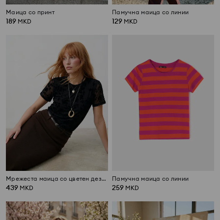
Маица со принт
Памучна маица со линии
189
129
MKD
MKD
Мрежеста маица со цветен дезен
Памучна маица со линии
439
259
MKD
MKD