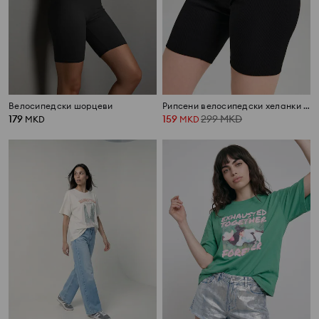
Велосипедски шорцеви
Рипсени велосипедски хеланки со памук
179
159
299
MKD
MKD
MKD