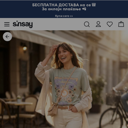
БЕСПЛАТНА ДОСТАВА на се 🎒
За онлајн плаќање 📲
Купи сега >>