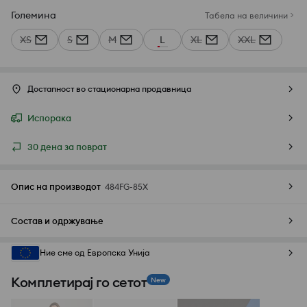
Големина
Табела на величини
XS
S
M
L
XL
XXL
Достапност во стационарна продавница
Испорака
30 дена за поврат
Опис на производот
484FG-85X
Состав и одржување
Ние сме од Европска Унија
Комплетирај го сетот
New