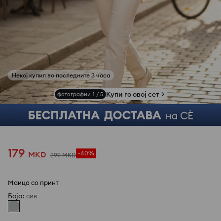
Купи го овој сет
фотографии
1
/
5
179
MKD
-40%
299
MKD
Маица со принт
Боја
:
сив