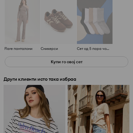
Flare панталони
Сникерси
Сет од 5 пара чорапи
Купи го овој сет
Други клиенти исто така избраа