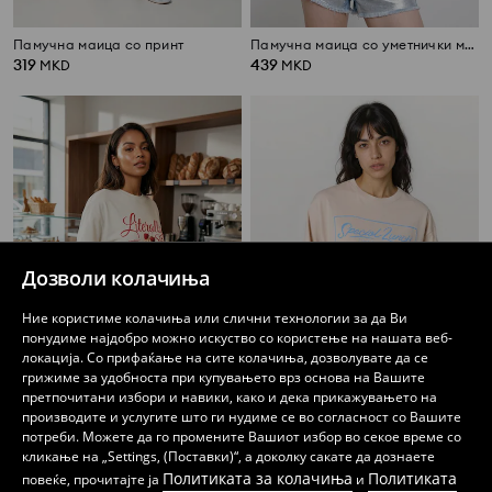
Памучна маица со принт
Памучна маица со уметнички мотив
319
439
MKD
MKD
Дозволи колачиња
Ние користиме колачиња или слични технологии за да Ви
понудиме најдобро можно искуство со користење на нашата веб-
локација. Со прифаќање на сите колачиња, дозволувате да се
грижиме за удобноста при купувањето врз основа на Вашите
претпочитани избори и навики, како и дека прикажувањето на
производите и услугите што ги нудиме се во согласност со Вашите
Памучна маица со принт
Памучна маица со принт
потреби. Можете да го промените Вашиот избор во секое време со
199
459
MKD
319
MKD
MKD
кликање на „Settings, (Поставки)“, а доколку сакате да дознаете
Политиката за колачиња
Политиката
повеќе, прочитајте ја
и