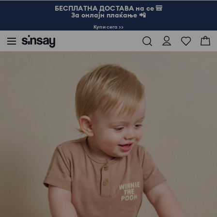
БЕСПЛАТНА ДОСТАВА на се 🎒
За онлајн плаќање 📲
Купи сега >>