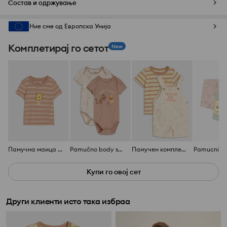
Состав и одржување
Ние сме од Европска Унија
Комплетирај го сетот
New
Памучна маица со линии Winnie the Pooh
Pamučno body so print 2 pack Winnie the Pooh
Памучен комплет Winnie the Pooh
Купи го овој сет
Други клиенти исто така избраа