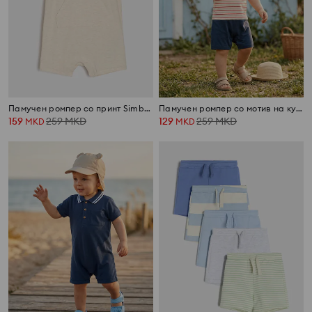
Памучен ромпер со принт Simba The Lion King
Памучен ромпер со мотив на куче
159
259
MKD
129
259
MKD
MKD
MKD