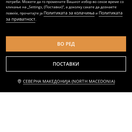
потреби. Можете да го промените Вашиот избор во секое време со
кликање на „Settings, (Поставки)“, а доколку сакате да дознаете
Политиката за колачиња
Политиката
повеќе, прочитајте ја
и
за приватност
.
Памучни шпихозни со мотив на животни 2 pack
Памучен бебешки комбинезон Garfield
499
299
MKD
MKD
ВО РЕД
ПОСТАВКИ
Известете ме
СЕВЕРНА МАКЕДОНИЈА (NORTH MACEDONIA)
Пакување од 2 комбинезона Mickey Mouse
Памучен зеки со принт CoComelon
599
189
MKD
MKD