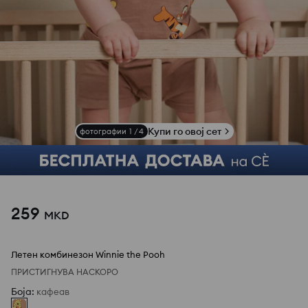
Купи го овој сет
фотографии
1
/
4
259
MKD
Летен комбинезон Winnie the Pooh
ПРИСТИГНУВА НАСКОРО
Боја
:
кафеав