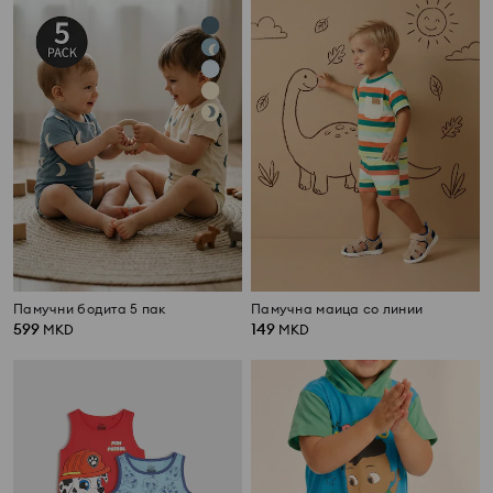
Памучни бодита 5 пак
Памучна маица со линии
599
149
MKD
MKD