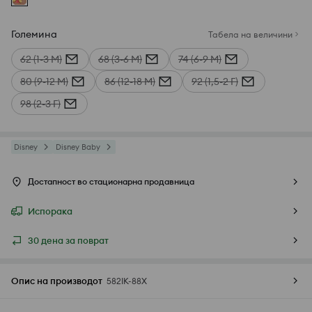
Големина
Табела на величини
62 (1-3 М)
68 (3-6 М)
74 (6-9 М)
80 (9-12 М)
86 (12-18 М)
92 (1,5-2 Г)
98 (2-3 Г)
Disney
Disney Baby
Достапност во стационарна продавница
Испорака
30 дена за поврат
Опис на производот
582IK-88X