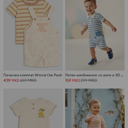
Памучен комплет Winnie the Pooh
Летен комбинизон со риги и 3D елементи
439
659
MKD
159
299
MKD
MKD
MKD