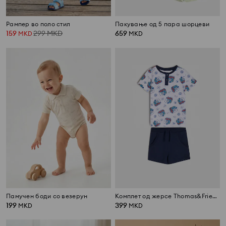
Рампер во поло стил
Пакување од 5 пара шорцеви
159
299
MKD
659
MKD
MKD
Памучен боди со везерун
Комплет од жерсе Thomas&Friends
199
399
MKD
MKD