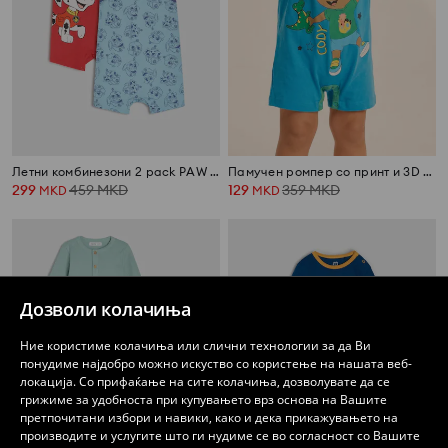
Летни комбинезони 2 pack PAW Patrol
Памучен ромпер со принт и 3D елементи Cocomelon
299
459
MKD
129
359
MKD
MKD
MKD
Дозволи колачиња
Ние користиме колачиња или слични технологии за да Ви
понудиме најдобро можно искуство со користење на нашата веб-
локација. Со прифаќање на сите колачиња, дозволувате да се
грижиме за удобноста при купувањето врз основа на Вашите
претпочитани избори и навики, како и дека прикажувањето на
производите и услугите што ги нудиме се во согласност со Вашите