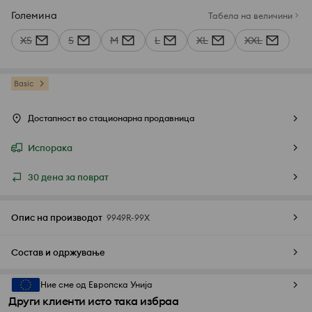
Големина
Табела на величини
XS
S
M
L
XL
XXL
Basic
Достапност во стационарна продавница
Испорака
30 дена за поврат
Опис на производот
9949R-99X
Состав и одржување
Ние сме од Европска Унија
Други клиенти исто така избраа