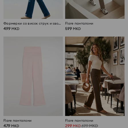
Фармерки со висок струк и ѕвонеста форма
Flare панталони
499
599
MKD
MKD
Flare панталони
Flare панталони
479
299
699
MKD
MKD
MKD