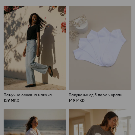
Памучна основна маичка
Пакување од 5 пара чорапи
139
149
MKD
MKD