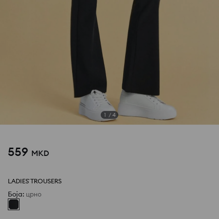
1
/
4
559
MKD
LADIES` TROUSERS
Боја
:
црно