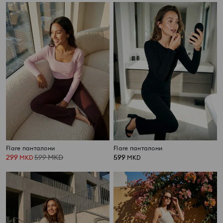
Flare панталони
Flare панталони
299
599
MKD
599
MKD
MKD