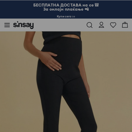
БЕСПЛАТНА ДОСТАВА на се 🎒
За онлајн плаќање 📲
Купи сега >>
Sinsay
Жена
LADIES` TROUSERS