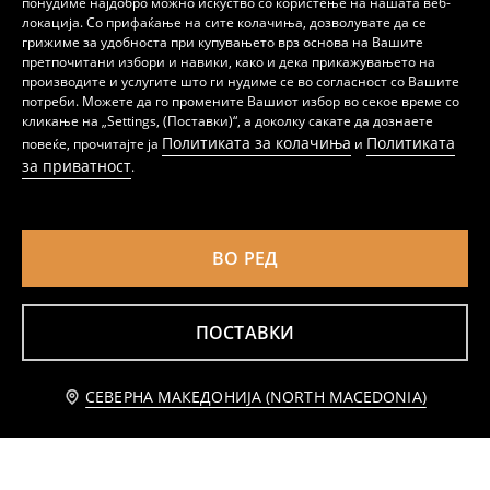
понудиме најдобро можно искуство со користење на нашата веб-
локација. Со прифаќање на сите колачиња, дозволувате да се
грижиме за удобноста при купувањето врз основа на Вашите
претпочитани избори и навики, како и дека прикажувањето на
производите и услугите што ги нудиме се во согласност со Вашите
потреби. Можете да го промените Вашиот избор во секое време со
Flare панталони
Flare панталони со додаток на модал Active
кликање на „Settings, (Поставки)“, а доколку сакате да дознаете
479
639
MKD
MKD
Политиката за колачиња
Политиката
повеќе, прочитајте ја
и
за приватност
.
ВО РЕД
ПОСТАВКИ
Известете ме
СЕВЕРНА МАКЕДОНИЈА (NORTH MACEDONIA)
Панталони ѕвонарки со вискоза
Flare панталони